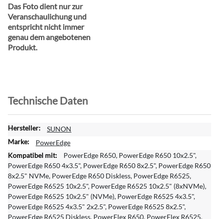
Das Foto dient nur zur
Veranschaulichung und
entspricht nicht immer
genau dem angebotenen
Produkt.
Technische Daten
W
SUNON
e
PowerEdge
i
PowerEdge R650, PowerEdge R650 10x2.5",
t
PowerEdge R650 4x3.5", PowerEdge R650 8x2.5", PowerEdge R650
e
8x2.5" NVMe, PowerEdge R650 Diskless, PowerEdge R6525,
r
PowerEdge R6525 10x2.5", PowerEdge R6525 10x2.5" (8xNVMe),
e
PowerEdge R6525 10x2.5" (NVMe), PowerEdge R6525 4x3.5",
I
PowerEdge R6525 4x3.5" 2x2.5", PowerEdge R6525 8x2.5",
n
PowerEdge R6525 Diskless, PowerFlex R650, PowerFlex R6525,