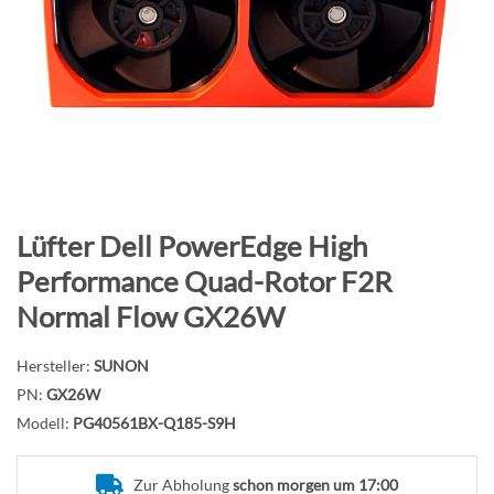
B
i
l
d
g
a
l
e
r
Z
Lüfter Dell PowerEdge High
i
u
Performance Quad-Rotor F2R
e
m
Normal Flow GX26W
s
A
p
n
r
Hersteller:
SUNON
f
i
PN:
GX26W
a
n
n
Modell:
PG40561BX-Q185-S9H
g
g
e
d
Zur Abholung
schon morgen um 17:00