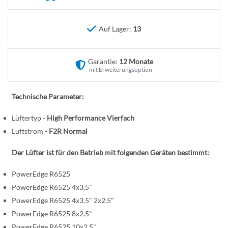
n
e
r
B
Auf Lager:
13
i
l
Garantie:
12 Monate
d
mit Erweiterungsoption
g
a
Technische Parameter:
l
e
Lüftertyp -
High Performance Vierfach
r
Luftstrom -
F2R Normal
i
e
Der Lüfter ist für den Betrieb mit folgenden Geräten bestimmt:
s
PowerEdge R6525
p
r
PowerEdge R6525 4x3.5"
i
PowerEdge R6525 4x3.5" 2x2.5"
n
PowerEdge R6525 8x2.5"
g
PowerEdge R6525 10x2.5"