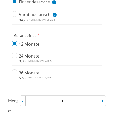
Einsendeservice
Vorabaustausch
34,78 €
28,28 €
Garantiefrist
12 Monate
24 Monate
3,05 €
2,48 €
36 Monate
5,65 €
4,59 €
Meng
-
+
e: