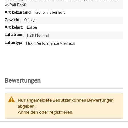
f
VxRail E660
o
Generalüberholt
r
m
0.1 kg
a
Lüfter
t
F2R Normal
i
o
High Performance Vierfach
n
e
n
Bewertungen
Nur angemeldete Benutzer können Bewertungen
abgeben.
Anmelden
oder
registrieren.