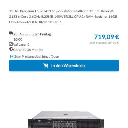
1x Dell Precision T5820 4x3.5" workstation Plattform 1x Intel Xeon W-
2133 6-Core 3.6GHz 8.25MB 140W SR3LL CPU 2x RAM-Speicher 16GB
DDR4 2666MHz RDIMM 1x 2TB 7....
Zur Abholung
am Freitag
719,09 €
10:00
584,63 €
Auf Lager 2
Garantie 36 Monate
Zum Preisangebot hinzufügen
In den Warenkorb
ZU
WU
ZU
HI
VE
HI