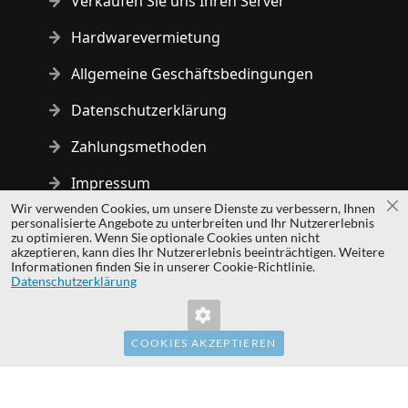
Verkaufen Sie uns Ihren Server
Hardwarevermietung
Allgemeine Geschäftsbedingungen
Datenschutzerklärung
Zahlungsmethoden
Impressum
Wir verwenden Cookies, um unsere Dienste zu verbessern, Ihnen
Sc
personalisierte Angebote zu unterbreiten und Ihr Nutzererlebnis
Copyright © 2014 - 2026 MS Development | All rights reserved
zu optimieren. Wenn Sie optionale Cookies unten nicht
| All logos and trademarks are properties of their respective
akzeptieren, kann dies Ihr Nutzererlebnis beeinträchtigen. Weitere
Informationen finden Sie in unserer Cookie-Richtlinie.
owners.
Datenschutzerklärung
hardwaredirect.pl
hardwaredirect.com
hardwaredirect.fr
COOKIES AKZEPTIEREN