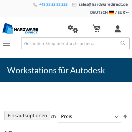
+48 22 33 22 333
sales@hardwaredirect.de
DEUTSCH
/ EUR
Workstations für Autodesk
Einkaufsoptionen
A
Sortieren nach
so