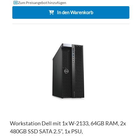
Zum Preisangebot hinzufügen
In den Warenkorb
ZU
WU
ZU
HI
VE
HI
Workstation Dell mit 1x W-2133, 64GB RAM, 2x
480GB SSD SATA 2.5", 1x PSU,