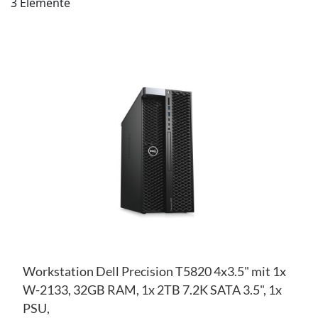
3
Elemente
ZU
WU
ZU
HI
VE
HI
Workstation Dell Precision T5820 4x3.5" mit 1x
W-2133, 32GB RAM, 1x 2TB 7.2K SATA 3.5", 1x
PSU,