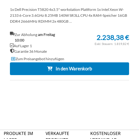
1x Dell Precision T5820 4x3.5" workstation Plattform 1x Intel Xeon W-
2133 6-Core 3.6GHz 8.25MB 140W SR3LL CPU 4x RAM-Speicher 16GB
DDR4 2666MHz RDIMM 2x 480GB ...
Zur Abholung
am Freitag
2.238,38 €
10:00
1.819,82 €
Auf Lager 1
Garantie 36 Monate
Zum Preisangebot hinzufügen
In den Warenkorb
PRODUKTE IM
VERKAUFTE
KOSTENLOSER