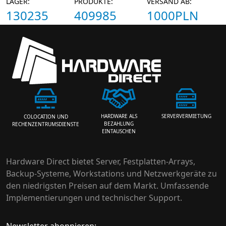
LAGER:
PRODUKTE:
VERSAND AB:
130235
409985
1000PLN
HARDWARE ALS
SERVERVERMIETUNG
COLOCATION UND
BEZAHLUNG
RECHENZENTRUMSDIENSTE
EINTAUSCHEN
Hardware Direct bietet Server, Festplatten-Arrays,
Backup-Systeme, Workstations und Netzwerkgeräte zu
den niedrigsten Preisen auf dem Markt. Umfassende
Implementierungen und technischer Support.