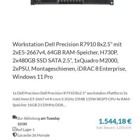
Workstation Dell Precision R7910 8x2.5" mit
2xE5-2667v4, 64GB RAM-Speicher, H730P,
2x480GB SSD SATA 2.5", 1xQuadro M2000,
2xPSU, Montageschienen, iDRAC 8 Enterprise,
Windows 11 Pro
1x Dell Precision Dell Precision R7910 8x2.5" workstation Plattform 2x
Intel Xeon E5-2667 v4 8-core 3.2GHz 25MB 135W SR2P5 CPU 4x RAM-
Speicher 16GB 2133MHz DDR...
Zur Abholung
am Tuesday
1.544,18 €
10:00
1.255,43 €
Auf Lager 1
Garantie 36 Monate