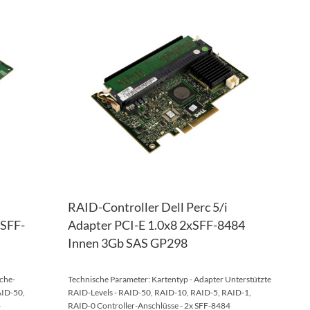
ZUR
ZUR
WUNSCHLISTE
ZUR
WUNS
ZUR
HINZUFÜGEN
VERGLEICHSLISTE
HINZ
VERG
HINZUFÜGEN
HINZ
RAID-Controller Dell Perc 5/i
xSFF-
Adapter PCI-E 1.0x8 2xSFF-8484
Innen 3Gb SAS GP298
che-
Technische Parameter: Kartentyp - Adapter Unterstützte
AID-50,
RAID-Levels - RAID-50, RAID-10, RAID-5, RAID-1,
-
RAID-0 Controller-Anschlüsse - 2x SFF-8484