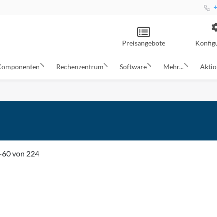
+
Preisangebote
Konfig
Komponenten
Rechenzentrum
Software
Mehr...
Akti
-
60
von
224
ZUR
WUNSCHLISTE
ZUR