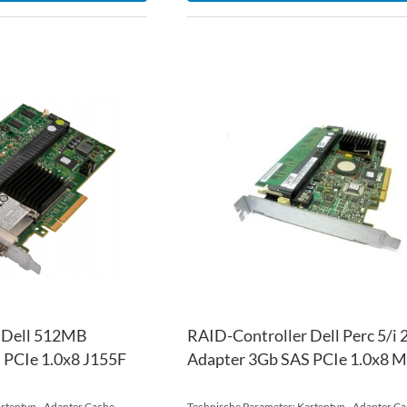
ZUR
WUNSCHLISTE
ZUR
HINZUFÜGEN
VERGLEICHSLISTE
HINZUFÜGEN
 Dell 512MB
RAID-Controller Dell Perc 5/
 PCIe 1.0x8 J155F
Adapter 3Gb SAS PCIe 1.0x8 
rtentyp - Adapter Cache-
Technische Parameter: Kartentyp - Adapter Ca