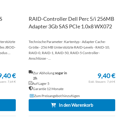
S
RAID-Controller Dell Perc 5/i 256MB
Adapter 3Gb SAS PCIe 1.0x8 WX072
terstützte
Technische Parameter: Kartentyp - Adapter Cache-
 des JBOD-
Größe - 256 MB Unterstützte RAID-Levels - RAID-10,
dus ...
RAID-0, RAID-1, RAID-50, RAID-5 Controller-
Anschlüsse - ...
Zur Abholung
sogar in
9,40 €
9,40 €
2h
7,64 €
7,64 €
Auf Lager 5
Garantie 12 Monate
Zum Preisangebot hinzufügen
In den Warenkorb