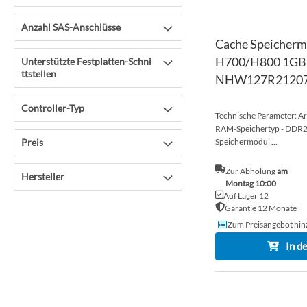
Anzahl SAS-Anschlüsse
Cache Speicherm
H700/H800 1GB
Unterstützte Festplatten-Schni
ttstellen
NHW127R21207
Controller-Typ
Technische Parameter: Ar
RAM-Speichertyp - DDR2 
Preis
Speichermodul ...
Zur Abholung
am
Hersteller
Montag 10:00
Auf Lager 12
Garantie 12 Monate
Zum Preisangebot hin
In d