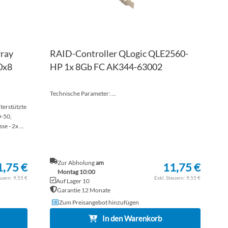
ray
RAID-Controller QLogic QLE2560-
0x8
HP 1x 8Gb FC AK344-63002
Technische Parameter: ...
terstützte
D-50,
 - 2x ...
Zur Abholung
am
1,75 €
11,75 €
Montag 10:00
9,55 €
9,55 €
Auf Lager 10
Garantie 12 Monate
Zum Preisangebot hinzufügen
In den Warenkorb