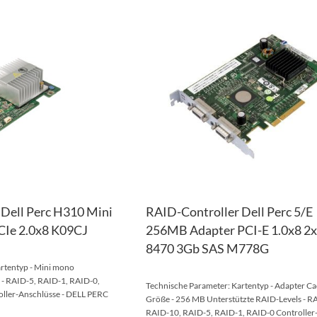
ZUR
WUNSCHLISTE
ZUR
HINZUFÜGEN
VERGLEICHSLISTE
HINZUFÜGEN
Dell Perc H310 Mini
RAID-Controller Dell Perc 5/E
Ie 2.0x8 K09CJ
256MB Adapter PCI-E 1.0x8 2
8470 3Gb SAS M778G
rtentyp - Mini mono
 - RAID-5, RAID-1, RAID-0,
Technische Parameter: Kartentyp - Adapter Ca
ller-Anschlüsse - DELL PERC
Größe - 256 MB Unterstützte RAID-Levels - R
RAID-10, RAID-5, RAID-1, RAID-0 Controller