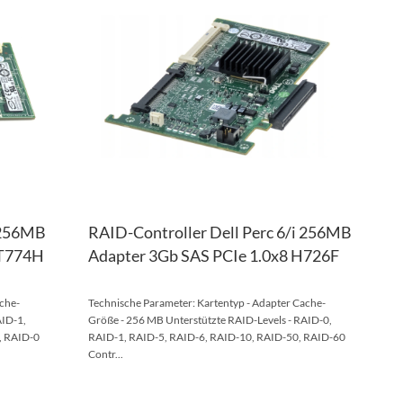
HINZUFÜGEN
VERGLEICHSLISTE
HINZ
VERG
HINZUFÜGEN
HINZ
i 256MB
RAID-Controller Dell Perc 6/i 256MB
 T774H
Adapter 3Gb SAS PCIe 1.0x8 H726F
che-
Technische Parameter: Kartentyp - Adapter Cache-
AID-1,
Größe - 256 MB Unterstützte RAID-Levels - RAID-0,
, RAID-0
RAID-1, RAID-5, RAID-6, RAID-10, RAID-50, RAID-60
Contr...