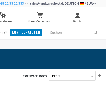
48 22 33 22 333
sales@hardwaredirect.de
DEUTSCH
/ EUR
Mein Warenkorb
urationen
Konto
KONFIGURATOREN
onen
Ab
Sortieren nach
sor
ZUR
ZUR
WUNSCHLISTE
ZUR
WUNS
ZUR