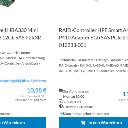
ell HBA330 Mini
RAID-Controller HPE Smart Ar
x8 12Gb SAS P2R3R
P410 Adapter 6Gb SAS PCIe 2.
013233-001
rtentyp - Mini mono
aid-Modus - JA Unterstützung
Technische Parameter: Kartentyp - Adapter Un
JA Controller-Anschlüsse -
RAID-Levels - RAID-5, RAID-0, RAID-60, RAI
RAID-10, RAID-6, RAID-1 Controller-Anschlüsse
nspreis gültig bis auf Widerruf
10,58 €
Sonderpreis
Zur Abholung
am
1
8,60 €
Montag 10:00
Standardpreis
23,51 €
Auf Lager 24
Garantie 12 Monate
zufügen
Zum Preisangebot hinzufügen
en Warenkorb
In den Warenkorb