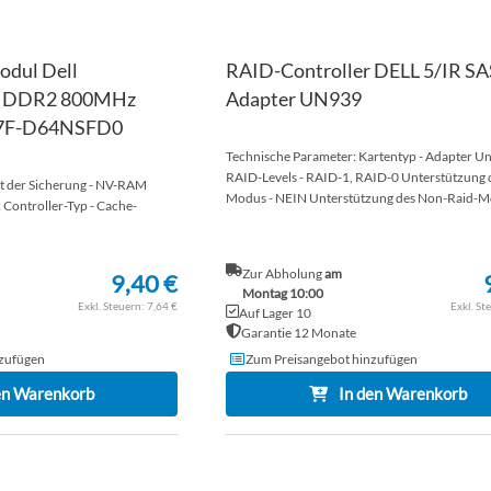
odul Dell
RAID-Controller DELL 5/IR SA
 DDR2 800MHz
Adapter UN939
F-D64NSFD0
Technische Parameter: Kartentyp - Adapter Un
RAID-Levels - RAID-1, RAID-0 Unterstützung
t der Sicherung - NV-RAM
Modus - NEIN Unterstützung des Non-Raid-Mo
Controller-Typ - Cache-
Zur Abholung
am
9,40 €
Montag 10:00
7,64 €
Auf Lager 10
Garantie 12 Monate
zufügen
Zum Preisangebot hinzufügen
en Warenkorb
In den Warenkorb