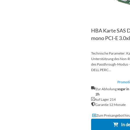
HBA Karte SAS D
mono PCI-E 3.0
Technische Parameter: Ka
Unterstützung des Non-R
des Passthrough-Modus - 
DELL PERC...
Promotio
Zur Abholung
sogar in
2h
Auf Lager 214
Garantie 12 Monate
Zum Preisangebot hin
In d