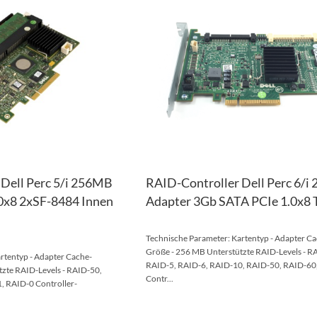
HINZUFÜGEN
VERGLEICHSLISTE
HINZUFÜGEN
Dell Perc 5/i 256MB
RAID-Controller Dell Perc 6/
.0x8 2xSF-8484 Innen
Adapter 3Gb SATA PCIe 1.0x8
Technische Parameter: Kartentyp - Adapter Ca
Größe - 256 MB Unterstützte RAID-Levels - R
rtentyp - Adapter Cache-
RAID-5, RAID-6, RAID-10, RAID-50, RAID-60
zte RAID-Levels - RAID-50,
Contr...
, RAID-0 Controller-