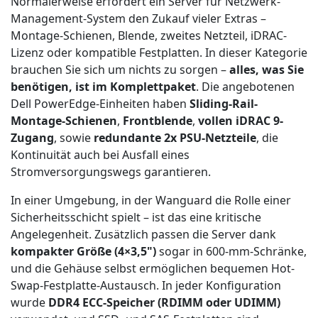
Normalerweise erfordert ein Server für Netzwerk-
Management-System den Zukauf vieler Extras –
Montage-Schienen, Blende, zweites Netzteil, iDRAC-
Lizenz oder kompatible Festplatten. In dieser Kategorie
brauchen Sie sich um nichts zu sorgen –
alles, was Sie
benötigen, ist im Komplettpaket
. Die angebotenen
Dell PowerEdge-Einheiten haben
Sliding-Rail-
Montage-Schienen
,
Frontblende
,
vollen iDRAC 9-
Zugang
, sowie
redundante 2x PSU-Netzteile
, die
Kontinuität auch bei Ausfall eines
Stromversorgungswegs garantieren.
In einer Umgebung, in der Wanguard die Rolle einer
Sicherheitsschicht spielt – ist das eine kritische
Angelegenheit. Zusätzlich passen die Server dank
kompakter Größe (4×3,5")
sogar in 600-mm-Schränke,
und die Gehäuse selbst ermöglichen bequemen Hot-
Swap-Festplatte-Austausch. In jeder Konfiguration
wurde
DDR4 ECC-Speicher (RDIMM oder UDIMM)