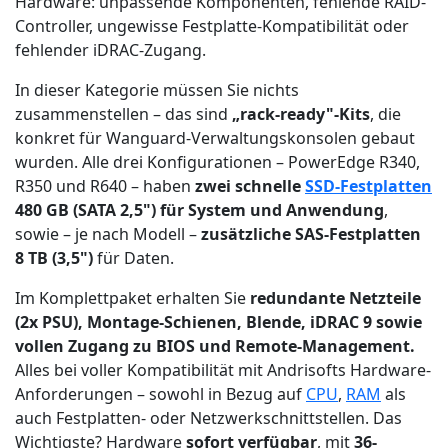
Hardware: unpassende Komponenten, fehlende RAID-
Controller, ungewisse Festplatte-Kompatibilität oder
fehlender iDRAC-Zugang.
In dieser Kategorie müssen Sie nichts
zusammenstellen – das sind
„rack-ready"-Kits
, die
konkret für Wanguard-Verwaltungskonsolen gebaut
wurden. Alle drei Konfigurationen – PowerEdge R340,
R350 und R640 – haben
zwei schnelle
SSD-Festplatten
480 GB (SATA 2,5") für System und Anwendung
,
sowie – je nach Modell –
zusätzliche SAS-Festplatten
8 TB (3,5")
für Daten.
Im Komplettpaket erhalten Sie
redundante Netzteile
(2x PSU), Montage-Schienen, Blende, iDRAC 9
sowie
vollen Zugang zu BIOS und Remote-Management.
Alles bei voller Kompatibilität mit Andrisofts Hardware-
Anforderungen – sowohl in Bezug auf
CPU
,
RAM
als
auch Festplatten- oder Netzwerkschnittstellen. Das
Wichtigste? Hardware
sofort verfügbar
, mit
36-