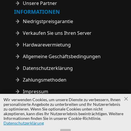
Unsere Partner
INFORMATIONEN
Niedrigstpreisgarantie
Verkaufen Sie uns Ihren Server
Hardwarevermietung
Allgemeine Geschäftsbedingungen
Datenschutzerklärung
Zahlungsmethoden
Impressum
Wir verwenden Cookies, um unsere Dienste zu verbessern, Ihnen
Sc
personalisierte Angebote zu unterbreiten und Ihr Nutzererlebnis
Copyright © 2014 - 2026 MS Development | All rights reserved
zu optimieren. Wenn Sie optionale Cookies unten nicht
| All logos and trademarks are properties of their respective
akzeptieren, kann dies Ihr Nutzererlebnis beeinträchtigen. Weitere
Informationen finden Sie in unserer Cookie-Richtlinie.
owners.
Datenschutzerklärung
hardwaredirect.pl