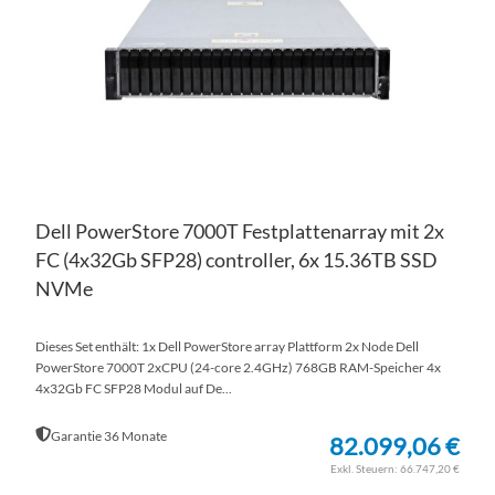
HI
Dell PowerStore 7000T Festplattenarray mit 2x
FC (4x32Gb SFP28) controller, 6x 15.36TB SSD
NVMe
Dieses Set enthält: 1x Dell PowerStore array Plattform 2x Node Dell
PowerStore 7000T 2xCPU (24-core 2.4GHz) 768GB RAM-Speicher 4x
4x32Gb FC SFP28 Modul auf De...
Garantie 36 Monate
82.099,06 €
66.747,20 €