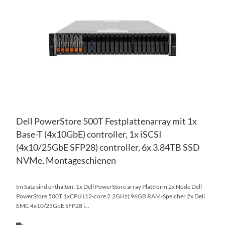
HI
VE
HI
Dell PowerStore 500T Festplattenarray mit 1x
Base-T (4x10GbE) controller, 1x iSCSI
(4x10/25GbE SFP28) controller, 6x 3.84TB SSD
NVMe, Montageschienen
Im Satz sind enthalten: 1x Dell PowerStore array Plattform 2x Node Dell
PowerStore 500T 1xCPU (12-core 2.2GHz) 96GB RAM-Speicher 2x Dell
EMC 4x10/25GbE SFP28 i...