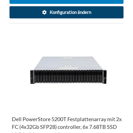
Konfiguration ändern
ZU
WU
ZU
HI
VE
HI
Dell PowerStore 5200T Festplattenarray mit 2x
FC (4x32Gb SFP28) controller, 6x 7.68TB SSD