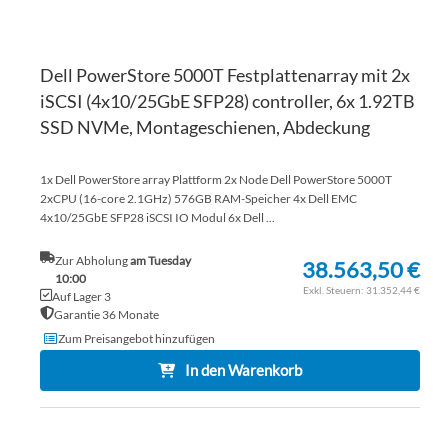
Dell PowerStore 5000T Festplattenarray mit 2x
iSCSI (4x10/25GbE SFP28) controller, 6x 1.92TB
SSD NVMe, Montageschienen, Abdeckung
1x Dell PowerStore array Plattform 2x Node Dell PowerStore 5000T
2xCPU (16-core 2.1GHz) 576GB RAM-Speicher 4x Dell EMC
4x10/25GbE SFP28 iSCSI IO Modul 6x Dell ...
Zur Abholung
am Tuesday
38.563,50 €
10:00
31.352,44 €
Auf Lager 3
Garantie 36 Monate
Zum Preisangebot hinzufügen
In den Warenkorb
ZU