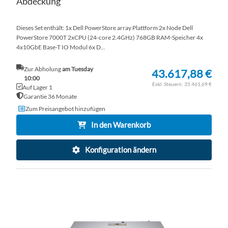
Abdeckung
Dieses Set enthält: 1x Dell PowerStore array Plattform 2x Node Dell
PowerStore 7000T 2xCPU (24-core 2.4GHz) 768GB RAM-Speicher 4x
4x10GbE Base-T IO Modul 6x D...
Zur Abholung
am Tuesday
43.617,88 €
10:00
35.461,69 €
Auf Lager 1
Garantie 36 Monate
Zum Preisangebot hinzufügen
In den Warenkorb
Konfiguration ändern
ZU
WU
ZU
HI
VE