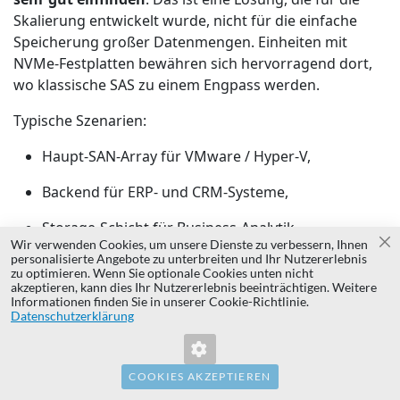
Skalierung entwickelt wurde, nicht für die einfache
Speicherung großer Datenmengen. Einheiten mit
NVMe-Festplatten bewähren sich hervorragend dort,
wo klassische SAS zu einem Engpass werden.
Typische Szenarien:
Haupt-SAN-Array für VMware / Hyper-V,
Backend für ERP- und CRM-Systeme,
Storage-Schicht für Business-Analytik,
Wir verwenden Cookies, um unsere Dienste zu verbessern, Ihnen
Sc
personalisierte Angebote zu unterbreiten und Ihr Nutzererlebnis
Schnelles Storage für Backup, Replikation oder
zu optimieren. Wenn Sie optionale Cookies unten nicht
Disaster Recovery,
akzeptieren, kann dies Ihr Nutzererlebnis beeinträchtigen. Weitere
Informationen finden Sie in unserer Cookie-Richtlinie.
Datenschutzerklärung
Umgebungen, die hohen IOPS erfordern.
Wenn Sie immer noch verschiedene Serien
vergleichen, sehen Sie sich die vollständige Abteilung
COOKIES AKZEPTIEREN
Festplatten-Arrays
an - es ist einfacher zu wählen,