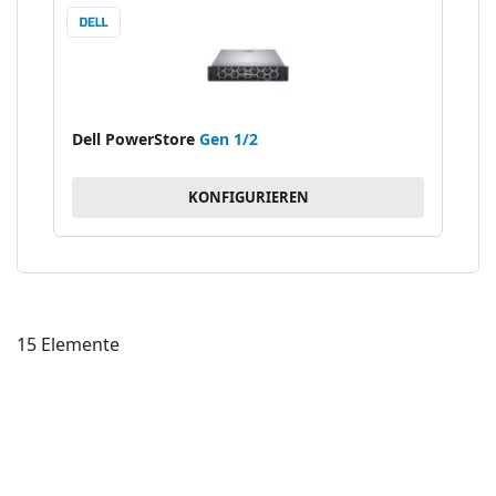
Dell PowerStore
Gen 1/2
KONFIGURIEREN
15
Elemente
ZU
WU
ZU