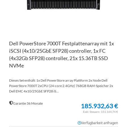
Dell PowerStore 7000T Festplattenarray mit 1x
iSCSI (4x10/25GbE SFP28) controller, 1x FC
(4x32Gb SFP28) controller, 21x 15.36TB SSD
NVMe
Dieses Set enthält: 1x Dell PowerStore array Plattform 2x Node Dell
PowerStore 7000T 2xCPU (24-core 2.4GHz) 768GB RAM-Speicher 2x
Dell EMC 4x10/25GbE SFP28 iS...
Garantie 36 Monate
185.932,63 €
151.164,74 €
Verfügbarkeit anfragen