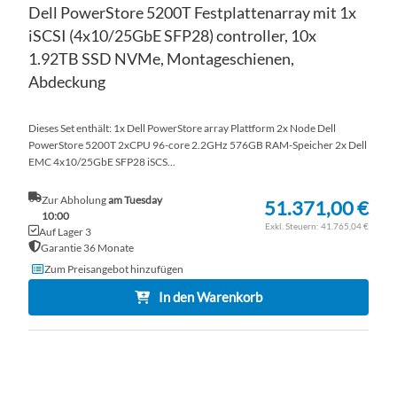
Dell PowerStore 5200T Festplattenarray mit 1x
iSCSI (4x10/25GbE SFP28) controller, 10x
1.92TB SSD NVMe, Montageschienen,
Abdeckung
Dieses Set enthält: 1x Dell PowerStore array Plattform 2x Node Dell
PowerStore 5200T 2xCPU 96-core 2.2GHz 576GB RAM-Speicher 2x Dell
EMC 4x10/25GbE SFP28 iSCS...
Zur Abholung
am Tuesday
51.371,00 €
10:00
41.765,04 €
Auf Lager 3
Garantie 36 Monate
Zum Preisangebot hinzufügen
In den Warenkorb
ZU
WU
ZU