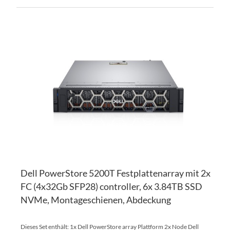
ZU
WU
ZU
HI
VE
HI
Dell PowerStore 5200T Festplattenarray mit 2x
FC (4x32Gb SFP28) controller, 6x 3.84TB SSD
NVMe, Montageschienen, Abdeckung
Dieses Set enthält: 1x Dell PowerStore array Plattform 2x Node Dell