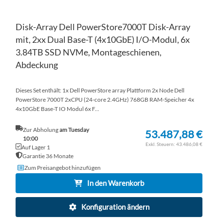
Disk-Array Dell PowerStore7000T Disk-Array
mit, 2xx Dual Base-T (4x10GbE) I/O-Modul, 6x
3.84TB SSD NVMe, Montageschienen,
Abdeckung
Dieses Set enthält: 1x Dell PowerStore array Plattform 2x Node Dell
PowerStore 7000T 2xCPU (24-core 2.4GHz) 768GB RAM-Speicher 4x
4x10GbE Base-T IO Modul 6x F...
Zur Abholung
am Tuesday
53.487,88 €
10:00
43.486,08 €
Auf Lager 1
Garantie 36 Monate
Zum Preisangebot hinzufügen
In den Warenkorb
Konfiguration ändern