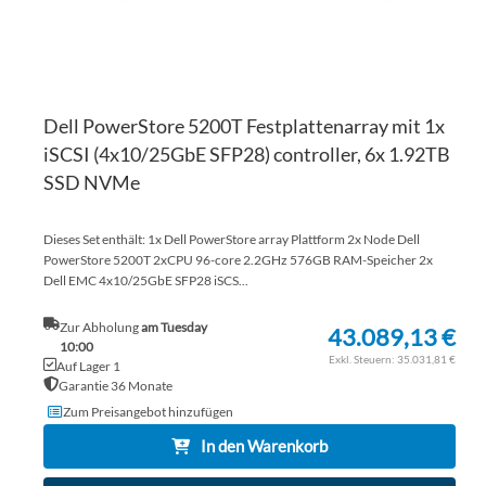
Dell PowerStore 5200T Festplattenarray mit 1x
iSCSI (4x10/25GbE SFP28) controller, 6x 1.92TB
SSD NVMe
Dieses Set enthält: 1x Dell PowerStore array Plattform 2x Node Dell
PowerStore 5200T 2xCPU 96-core 2.2GHz 576GB RAM-Speicher 2x
Dell EMC 4x10/25GbE SFP28 iSCS...
Zur Abholung
am Tuesday
43.089,13 €
10:00
35.031,81 €
Auf Lager 1
Garantie 36 Monate
Zum Preisangebot hinzufügen
In den Warenkorb