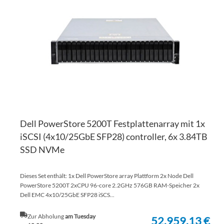
HI
VE
HI
Dell PowerStore 5200T Festplattenarray mit 1x
iSCSI (4x10/25GbE SFP28) controller, 6x 3.84TB
SSD NVMe
Dieses Set enthält: 1x Dell PowerStore array Plattform 2x Node Dell
PowerStore 5200T 2xCPU 96-core 2.2GHz 576GB RAM-Speicher 2x
Dell EMC 4x10/25GbE SFP28 iSCS...
Zur Abholung
am Tuesday
52.959,13 €