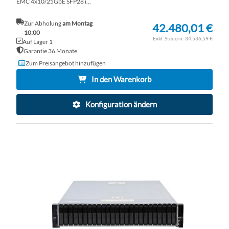
EMC 4x10/25GbE SFP28 i...
Zur Abholung
am Montag
42.480,01 €
10:00
34.536,59 €
Auf Lager 1
Garantie 36 Monate
Zum Preisangebot hinzufügen
In den Warenkorb
Konfiguration ändern
ZU
WU
ZU
HI
VE
HI