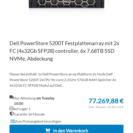
Dell PowerStore 5200T Festplattenarray mit 2x
FC (4x32Gb SFP28) controller, 6x 7.68TB SSD
NVMe, Abdeckung
Dieses Set enthält: 1x Dell PowerStore array Plattform 2x Node Dell
PowerStore 5200T 2xCPU 96-core 2.2GHz 576GB RAM-Speicher 4x
4x32Gb FC SFP28 Modul auf Dell...
Zur Abholung
am Tuesday
77.269,88 €
10:00
62.821,04 €
Auf Lager 1
Garantie 36 Monate
Zum Preisangebot hinzufügen
In den Warenkorb