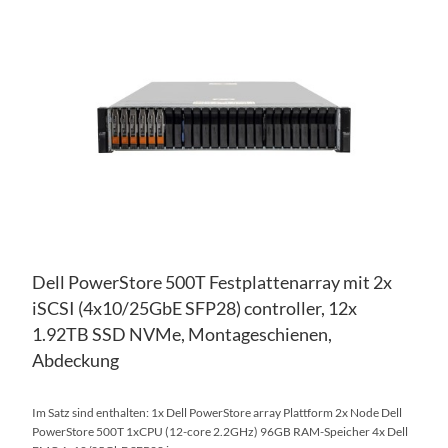
WU
ZU
HI
VE
HI
Dell PowerStore 500T Festplattenarray mit 2x
iSCSI (4x10/25GbE SFP28) controller, 12x
1.92TB SSD NVMe, Montageschienen,
Abdeckung
Im Satz sind enthalten: 1x Dell PowerStore array Plattform 2x Node Dell
PowerStore 500T 1xCPU (12-core 2.2GHz) 96GB RAM-Speicher 4x Dell