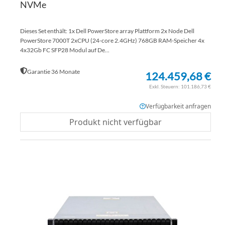
NVMe
Dieses Set enthält: 1x Dell PowerStore array Plattform 2x Node Dell
PowerStore 7000T 2xCPU (24-core 2.4GHz) 768GB RAM-Speicher 4x
4x32Gb FC SFP28 Modul auf De...
Garantie 36 Monate
124.459,68 €
101.186,73 €
Verfügbarkeit anfragen
Produkt nicht verfügbar
ZU
WU
ZU
HI
VE
HI