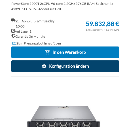
PowerStore 5200T 2xCPU 96-core 2.2GHz 576GB RAM-Speicher 4x
4x32Gb FC SFP28 Modul auf Dell...
Zur Abholung
am Tuesday
59.832,88 €
10:00
48.644,62 €
Auf Lager 1
Garantie 36 Monate
Zum Preisangebot hinzufügen
In den Warenkorb
Konfiguration ändern
ZU
WU
ZU
HI
VE
HI