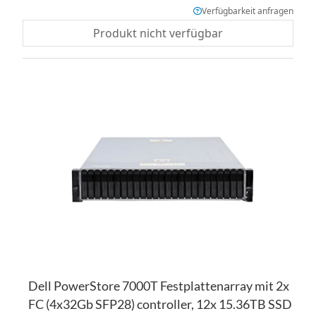
Verfügbarkeit anfragen
Produkt nicht verfügbar
ZU
WU
ZU
HI
VE
HI
Dell PowerStore 7000T Festplattenarray mit 2x
FC (4x32Gb SFP28) controller, 12x 15.36TB SSD