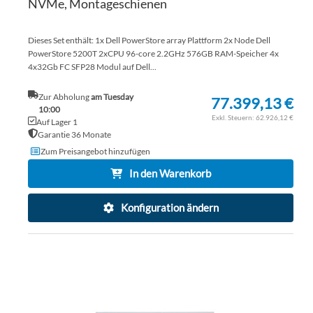
NVMe, Montageschienen
Dieses Set enthält: 1x Dell PowerStore array Plattform 2x Node Dell
PowerStore 5200T 2xCPU 96-core 2.2GHz 576GB RAM-Speicher 4x
4x32Gb FC SFP28 Modul auf Dell...
Zur Abholung
am Tuesday
77.399,13 €
10:00
62.926,12 €
Auf Lager 1
Garantie 36 Monate
Zum Preisangebot hinzufügen
In den Warenkorb
Konfiguration ändern
ZU
WU
ZU
HI
VE