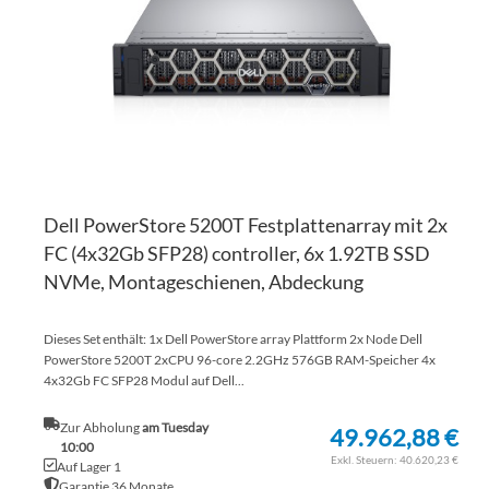
HI
Dell PowerStore 5200T Festplattenarray mit 2x
FC (4x32Gb SFP28) controller, 6x 1.92TB SSD
NVMe, Montageschienen, Abdeckung
Dieses Set enthält: 1x Dell PowerStore array Plattform 2x Node Dell
PowerStore 5200T 2xCPU 96-core 2.2GHz 576GB RAM-Speicher 4x
4x32Gb FC SFP28 Modul auf Dell...
Zur Abholung
am Tuesday
49.962,88 €
10:00
40.620,23 €
Auf Lager 1
Garantie 36 Monate