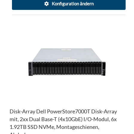
Konfiguration ändern
ZU
WU
ZU
HI
VE
HI
Disk-Array Dell PowerStore7000T Disk-Array
mit, 2xx Dual Base-T (4x10GbE) I/O-Modul, 6x
1.92TB SSD NVMe, Montageschienen,