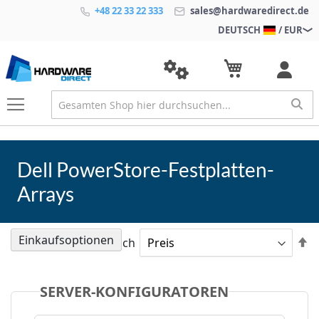
+48 22 33 22 333
sales@hardwaredirect.de
DEUTSCH
/ EUR
Dell PowerStore-Festplatten-
Arrays
Einkaufsoptionen
A
Sortieren nach
so
SERVER-KONFIGURATOREN