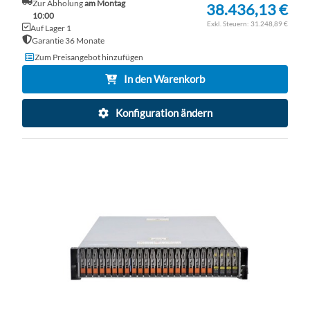
Zur Abholung
am Montag
38.436,13 €
10:00
31.248,89 €
Auf Lager 1
Garantie 36 Monate
Zum Preisangebot hinzufügen
In den Warenkorb
Konfiguration ändern
ZU
WU
ZU
HI
VE
HI