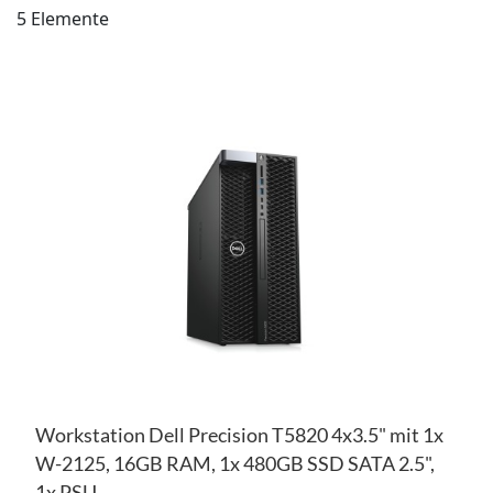
5
Elemente
ZU
WU
ZU
HI
VE
HI
Workstation Dell Precision T5820 4x3.5" mit 1x
W-2125, 16GB RAM, 1x 480GB SSD SATA 2.5",
1x PSU,