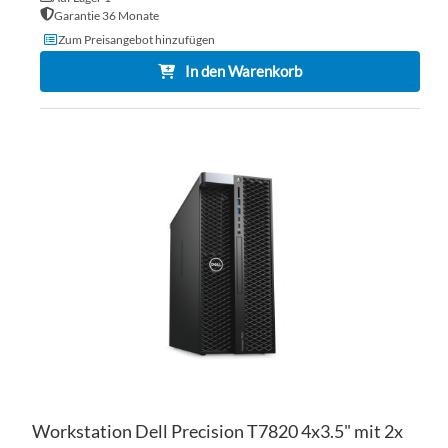
Garantie 36 Monate
Zum Preisangebot hinzufügen
In den Warenkorb
ZU
WU
ZU
HI
VE
HI
Workstation Dell Precision T7820 4x3.5" mit 2x