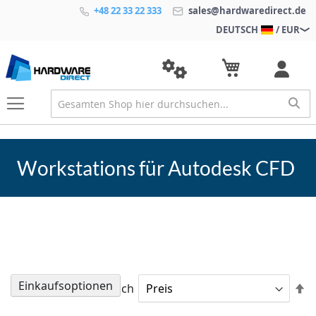
+48 22 33 22 333
sales@hardwaredirect.de
DEUTSCH
/ EUR
Workstations für Autodesk CFD
Einkaufsoptionen
A
Sortieren nach
so