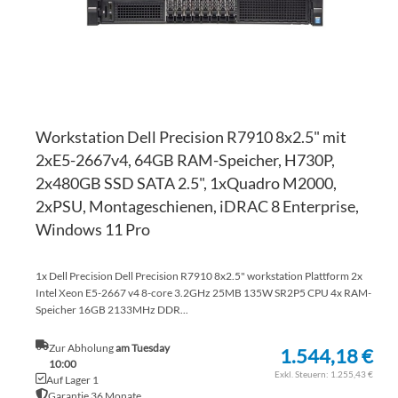
Workstation Dell Precision R7910 8x2.5" mit
2xE5-2667v4, 64GB RAM-Speicher, H730P,
2x480GB SSD SATA 2.5", 1xQuadro M2000,
2xPSU, Montageschienen, iDRAC 8 Enterprise,
Windows 11 Pro
1x Dell Precision Dell Precision R7910 8x2.5" workstation Plattform 2x
Intel Xeon E5-2667 v4 8-core 3.2GHz 25MB 135W SR2P5 CPU 4x RAM-
Speicher 16GB 2133MHz DDR...
Zur Abholung
am Tuesday
1.544,18 €
10:00
1.255,43 €
Auf Lager 1
Garantie 36 Monate