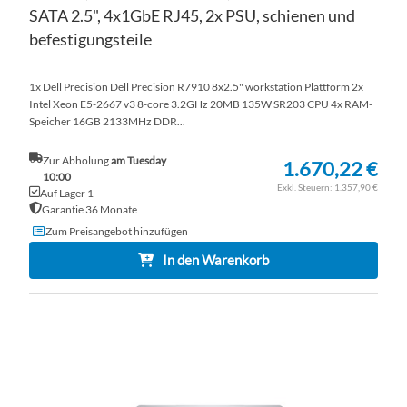
SATA 2.5", 4x1GbE RJ45, 2x PSU, schienen und
befestigungsteile
1x Dell Precision Dell Precision R7910 8x2.5" workstation Plattform 2x
Intel Xeon E5-2667 v3 8-core 3.2GHz 20MB 135W SR203 CPU 4x RAM-
Speicher 16GB 2133MHz DDR...
Zur Abholung
am Tuesday
1.670,22 €
10:00
1.357,90 €
Auf Lager 1
Garantie 36 Monate
Zum Preisangebot hinzufügen
In den Warenkorb
ZU
WU
ZU
HI
VE