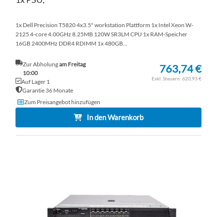
1x Dell Precision T5820 4x3.5" workstation Plattform 1x Intel Xeon W-
2125 4-core 4.00GHz 8.25MB 120W SR3LM CPU 1x RAM-Speicher
16GB 2400MHz DDR4 RDIMM 1x 480GB...
Zur Abholung
am Freitag
763,74 €
10:00
620,93 €
Auf Lager 1
Garantie 36 Monate
Zum Preisangebot hinzufügen
In den Warenkorb
ZU
WU
ZU
HI
VE
HI