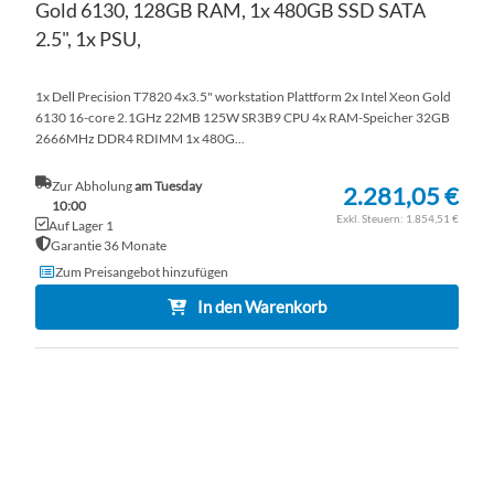
Gold 6130, 128GB RAM, 1x 480GB SSD SATA
2.5", 1x PSU,
1x Dell Precision T7820 4x3.5" workstation Plattform 2x Intel Xeon Gold
6130 16-core 2.1GHz 22MB 125W SR3B9 CPU 4x RAM-Speicher 32GB
2666MHz DDR4 RDIMM 1x 480G...
Zur Abholung
am Tuesday
2.281,05 €
10:00
1.854,51 €
Auf Lager 1
Garantie 36 Monate
Zum Preisangebot hinzufügen
In den Warenkorb