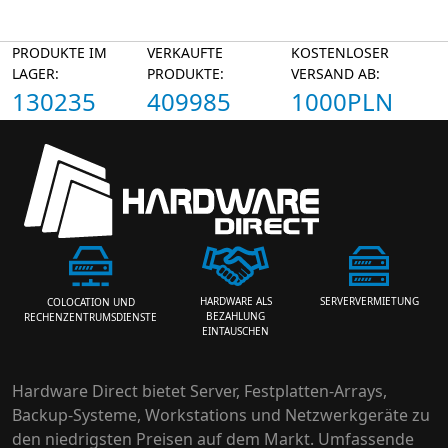
PRODUKTE IM
VERKAUFTE
KOSTENLOSER
LAGER:
PRODUKTE:
VERSAND AB:
130235
409985
1000PLN
HARDWARE ALS
SERVERVERMIETUNG
COLOCATION UND
BEZAHLUNG
RECHENZENTRUMSDIENSTE
EINTAUSCHEN
Hardware Direct bietet Server, Festplatten-Arrays,
Backup-Systeme, Workstations und Netzwerkgeräte zu
den niedrigsten Preisen auf dem Markt. Umfassende