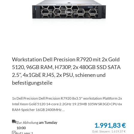
HI
Workstation Dell Precision R7920 mit 2x Gold
5120, 96GB RAM, H730P, 2x 480GB SSD SATA
2.5", 4x1GbE RJ45, 2x PSU, schienen und
befestigungsteile
1x Dell Precision Dell Precision R7920 8x3.5" workstation Plattform 2x
Intel Xeon Gold 5120 14-core 2.2GHz 19.25MB 105W SR3GD CPU 6x
RAM-Speicher 16GB 2400MHz ...
Zur Abholung
am Tuesday
1.991,83 €
10:00
1.619,37 €
Auf Lager 1