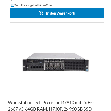
Zum Preisangebot hinzufügen
In den Warenkorb
ZU
WU
ZU
HI
VE
HI
Workstation Dell Precision R7910 mit 2x E5-
2667 v3, 64GB RAM, H730P, 2x 960GB SSD