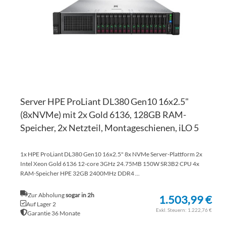
HI
Server HPE ProLiant DL380 Gen10 16x2.5"
(8xNVMe) mit 2x Gold 6136, 128GB RAM-
Speicher, 2x Netzteil, Montageschienen, iLO 5
1x HPE ProLiant DL380 Gen10 16x2.5" 8x NVMe Server-Plattform 2x
Intel Xeon Gold 6136 12-core 3GHz 24.75MB 150W SR3B2 CPU 4x
RAM-Speicher HPE 32GB 2400MHz DDR4 ...
Zur Abholung
sogar in 2h
1.503,99 €
Auf Lager 2
1.222,76 €
Garantie 36 Monate