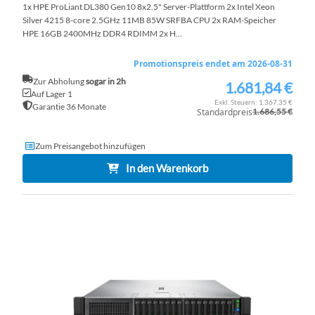
1x HPE ProLiant DL380 Gen10 8x2.5" Server-Plattform 2x Intel Xeon
Silver 4215 8-core 2.5GHz 11MB 85W SRFBA CPU 2x RAM-Speicher
HPE 16GB 2400MHz DDR4 RDIMM 2x H...
Promotionspreis endet am 2026-08-31
Zur Abholung
sogar in 2h
1.681,84 €
Sonderpreis
Auf Lager 1
1.367,35 €
Garantie 36 Monate
Standardpreis
1.686,55 €
Zum Preisangebot hinzufügen
In den Warenkorb
ZU
WU
ZU
HI
VE
HI