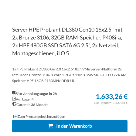
Server HPE ProLiant DL380 Gen10 16x2.5" mit
2x Bronze 3106, 32GB RAM-Speicher, P408i-a,
2x HPE 480GB SSD SATA 6G 2.5", 2x Netzteil,
Montageschienen, iLO 5
1x HPE ProLiant DL380 Gen10 16x2.5" 8x NVMe Server-Plattform 2x
Intel Xeon Bronze 3106 8-core 1.7GHz 11MB 85W SR3GL CPU 2x RAM-
Speicher HPE 16GB 2133MHz DDR4 R...
Zur Abholung
sogar in 2h
1.633,26 €
Auf Lager 4
1.327,85 €
Garantie 36 Monate
Zum Preisangebot hinzufügen
In den Warenkorb