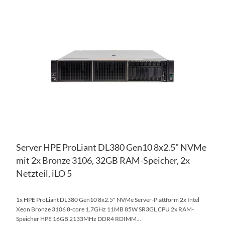
ZU
WU
ZU
HI
VE
HI
Server HPE ProLiant DL380 Gen10 8x2.5" NVMe
mit 2x Bronze 3106, 32GB RAM-Speicher, 2x
Netzteil, iLO 5
1x HPE ProLiant DL380 Gen10 8x2.5" NVMe Server-Plattform 2x Intel
Xeon Bronze 3106 8-core 1.7GHz 11MB 85W SR3GL CPU 2x RAM-
Speicher HPE 16GB 2133MHz DDR4 RDIMM...