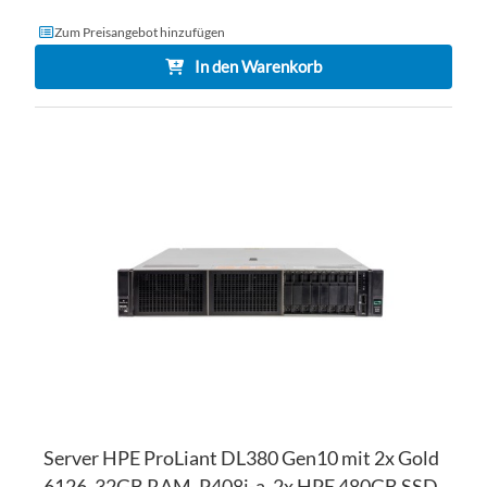
Zum Preisangebot hinzufügen
In den Warenkorb
ZU
WU
ZU
HI
VE
HI
Server HPE ProLiant DL380 Gen10 mit 2x Gold
6126, 32GB RAM, P408i-a, 2x HPE 480GB SSD