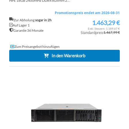
HPE 16GB 2400MHz DDR4 RDIMM 2...
Promotionspreis endet am 2026-08-31
Zur Abholung
sogar in 2h
1.463,29 €
Sonderpreis
Auf Lager 1
1.189,67 €
Garantie 36 Monate
Standardpreis
1.467,99 €
Zum Preisangebot hinzufügen
In den Warenkorb
ZU
WU
ZU
HI
VE
HI