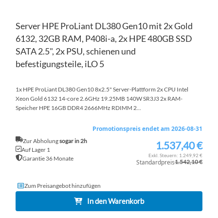
Server HPE ProLiant DL380 Gen10 mit 2x Gold
6132, 32GB RAM, P408i-a, 2x HPE 480GB SSD
SATA 2.5", 2x PSU, schienen und
befestigungsteile, iLO 5
1x HPE ProLiant DL380 Gen10 8x2.5" Server-Plattform 2x CPU Intel
Xeon Gold 6132 14-core 2.6GHz 19.25MB 140W SR3J3 2x RAM-
Speicher HPE 16GB DDR4 2666MHz RDIMM 2...
Promotionspreis endet am 2026-08-31
Zur Abholung
sogar in 2h
1.537,40 €
Sonderpreis
Auf Lager 1
1.249,92 €
Garantie 36 Monate
Standardpreis
1.542,10 €
Zum Preisangebot hinzufügen
In den Warenkorb