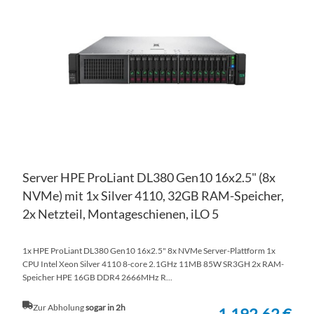
HI
VE
HI
Server HPE ProLiant DL380 Gen10 16x2.5" (8x
NVMe) mit 1x Silver 4110, 32GB RAM-Speicher,
2x Netzteil, Montageschienen, iLO 5
1x HPE ProLiant DL380 Gen10 16x2.5" 8x NVMe Server-Plattform 1x
CPU Intel Xeon Silver 4110 8-core 2.1GHz 11MB 85W SR3GH 2x RAM-
Speicher HPE 16GB DDR4 2666MHz R...
Zur Abholung
sogar in 2h
1.192,62 €