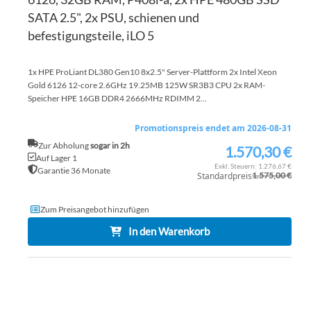
SATA 2.5", 2x PSU, schienen und
befestigungsteile, iLO 5
1x HPE ProLiant DL380 Gen10 8x2.5" Server-Plattform 2x Intel Xeon
Gold 6126 12-core 2.6GHz 19.25MB 125W SR3B3 CPU 2x RAM-
Speicher HPE 16GB DDR4 2666MHz RDIMM 2...
Promotionspreis endet am 2026-08-31
Zur Abholung
sogar in 2h
1.570,30 €
Sonderpreis
Auf Lager 1
1.276,67 €
Garantie 36 Monate
Standardpreis
1.575,00 €
Zum Preisangebot hinzufügen
In den Warenkorb
ZU
WU
ZU