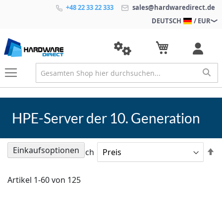
+48 22 33 22 333
sales@hardwaredirect.de
DEUTSCH
/ EUR
HPE-Server der 10. Generation
Einkaufsoptionen
A
Sortieren nach
so
Artikel
1
-
60
von
125