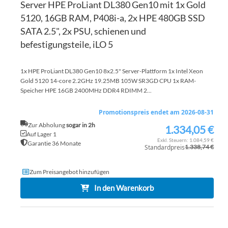
Server HPE ProLiant DL380 Gen10 mit 1x Gold
5120, 16GB RAM, P408i-a, 2x HPE 480GB SSD
SATA 2.5", 2x PSU, schienen und
befestigungsteile, iLO 5
1x HPE ProLiant DL380 Gen10 8x2.5" Server-Plattform 1x Intel Xeon
Gold 5120 14-core 2.2GHz 19.25MB 105W SR3GD CPU 1x RAM-
Speicher HPE 16GB 2400MHz DDR4 RDIMM 2...
Promotionspreis endet am 2026-08-31
Zur Abholung
sogar in 2h
1.334,05 €
Sonderpreis
Auf Lager 1
1.084,59 €
Garantie 36 Monate
Standardpreis
1.338,74 €
Zum Preisangebot hinzufügen
In den Warenkorb
ZU