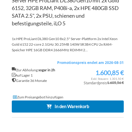
Server HPE ProLiant DL380 Gen10 mit 2x Gold
6152, 32GB RAM, P408i-a, 2x HPE 480GB SSD
SATA 2.5", 2x PSU, schienen und
befestigungsteile, iLO 5
1x HPE ProLiant DL380 Gen10 8x2.5" Server-Plattform 2x Intel Xeon
Gold 6152 22-core 2.1GHz 30.25MB 140W SR3B4 CPU 2x RAM-
Speicher HPE 16GB DDR4 2666MHz RDIMM 2...
Promotionspreis endet am 2026-08-31
Zur Abholung
sogar in 2h
1.600,85 €
Sonderpreis
Auf Lager 1
1.301,50 €
Garantie 36 Monate
Standardpreis
1.605,56 €
Zum Preisangebot hinzufügen
In den Warenkorb
ZU