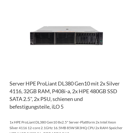
WU
ZU
HI
VE
HI
Server HPE ProLiant DL380 Gen10 mit 2x Silver
4116, 32GB RAM, P408i-a, 2x HPE 480GB SSD
SATA 2.5", 2x PSU, schienen und
befestigungsteile, iLO 5
1x HPE ProLiant DL380 Gen10 8x2.5" Server-Plattform 2x Intel Xeon
Silver 4116 12-core 2.1GHz 16.5MB 85W SR3HQ CPU 2x RAM-Speicher