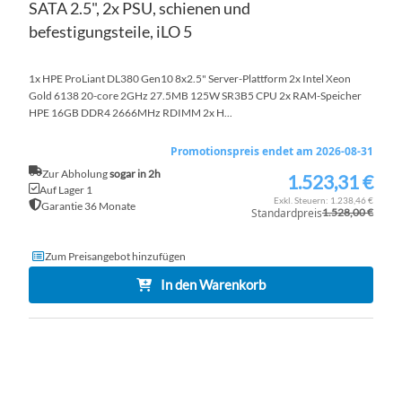
SATA 2.5", 2x PSU, schienen und
befestigungsteile, iLO 5
1x HPE ProLiant DL380 Gen10 8x2.5" Server-Plattform 2x Intel Xeon
Gold 6138 20-core 2GHz 27.5MB 125W SR3B5 CPU 2x RAM-Speicher
HPE 16GB DDR4 2666MHz RDIMM 2x H...
Promotionspreis endet am 2026-08-31
Zur Abholung
sogar in 2h
1.523,31 €
Sonderpreis
Auf Lager 1
1.238,46 €
Garantie 36 Monate
Standardpreis
1.528,00 €
Zum Preisangebot hinzufügen
In den Warenkorb
ZU
WU
ZU