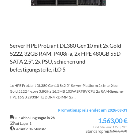
Server HPE ProLiant DL380 Gen10 mit 2x Gold
5222, 32GB RAM, P408i-a, 2x HPE 480GB SSD
SATA 2.5", 2x PSU, schienen und
befestigungsteile, iLO 5
1x HPE ProLiant DL380 Gen10 8x2.5" Server-Plattform 2x Intel Xeon
Gold 5222 4-core 3.8GHz 16.5MB 105W SRF8V CPU 2x RAM-Speicher
HPE 16GB 2933MHz DDR4 RDIMM 2x ...
Promotionspreis endet am 2026-08-31
Zur Abholung
sogar in 2h
1.563,00 €
Sonderpreis
Auf Lager 1
1.270,73 €
Garantie 36 Monate
Standardpreis
1.567,70 €