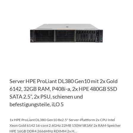
WU
ZU
HI
VE
HI
Server HPE ProLiant DL380 Gen10 mit 2x Gold
6142, 32GB RAM, P408i-a, 2x HPE 480GB SSD
SATA 2.5", 2x PSU, schienen und
befestigungsteile, iLO 5
1x HPE ProLiant DL380 Gen10 8x2.5" Server-Plattform 2x CPU Intel
Xeon Gold 6142 16-core 2.6GHz 22MB 150W SR3AY 2x RAM-Speicher
HPE 16GB DDR4 2666MHz RDIMM 2x H...