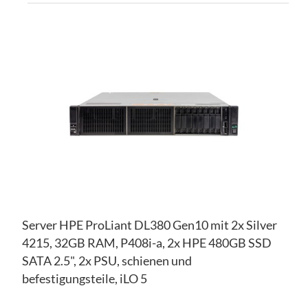
ZU
WU
ZU
HI
VE
HI
Server HPE ProLiant DL380 Gen10 mit 2x Silver
4215, 32GB RAM, P408i-a, 2x HPE 480GB SSD
SATA 2.5", 2x PSU, schienen und
befestigungsteile, iLO 5