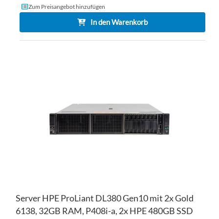
Zum Preisangebot hinzufügen
In den Warenkorb
ZU
WU
ZU
HI
VE
HI
Server HPE ProLiant DL380 Gen10 mit 2x Gold
6138, 32GB RAM, P408i-a, 2x HPE 480GB SSD