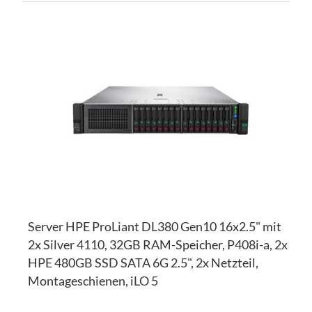
ZU
WU
ZU
HI
VE
HI
Server HPE ProLiant DL380 Gen10 16x2.5" mit
2x Silver 4110, 32GB RAM-Speicher, P408i-a, 2x
HPE 480GB SSD SATA 6G 2.5", 2x Netzteil,
Montageschienen, iLO 5