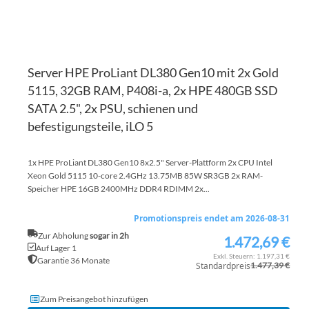
Server HPE ProLiant DL380 Gen10 mit 2x Gold
5115, 32GB RAM, P408i-a, 2x HPE 480GB SSD
SATA 2.5", 2x PSU, schienen und
befestigungsteile, iLO 5
1x HPE ProLiant DL380 Gen10 8x2.5" Server-Plattform 2x CPU Intel
Xeon Gold 5115 10-core 2.4GHz 13.75MB 85W SR3GB 2x RAM-
Speicher HPE 16GB 2400MHz DDR4 RDIMM 2x...
Promotionspreis endet am 2026-08-31
Zur Abholung
sogar in 2h
1.472,69 €
Sonderpreis
Auf Lager 1
1.197,31 €
Garantie 36 Monate
Standardpreis
1.477,39 €
Zum Preisangebot hinzufügen