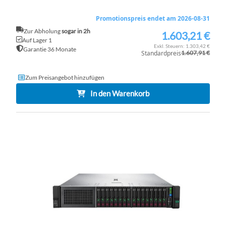
Promotionspreis endet am 2026-08-31
Zur Abholung
sogar in 2h
1.603,21 €
Sonderpreis
Auf Lager 1
1.303,42 €
Garantie 36 Monate
Standardpreis
1.607,91 €
Zum Preisangebot hinzufügen
In den Warenkorb
ZU
WU
ZU
HI
VE
HI