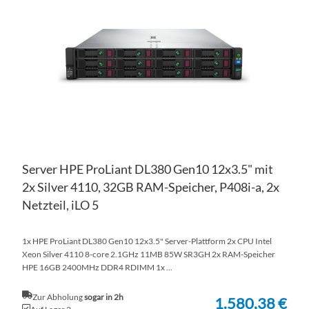
HI
VE
HI
Server HPE ProLiant DL380 Gen10 12x3.5" mit
2x Silver 4110, 32GB RAM-Speicher, P408i-a, 2x
Netzteil, iLO 5
1x HPE ProLiant DL380 Gen10 12x3.5" Server-Plattform 2x CPU Intel
Xeon Silver 4110 8-core 2.1GHz 11MB 85W SR3GH 2x RAM-Speicher
HPE 16GB 2400MHz DDR4 RDIMM 1x ...
Zur Abholung
sogar in 2h
1.580,38 €