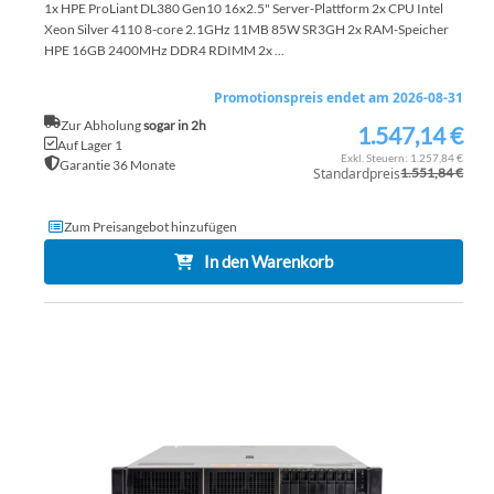
1x HPE ProLiant DL380 Gen10 16x2.5" Server-Plattform 2x CPU Intel
Xeon Silver 4110 8-core 2.1GHz 11MB 85W SR3GH 2x RAM-Speicher
HPE 16GB 2400MHz DDR4 RDIMM 2x ...
Promotionspreis endet am 2026-08-31
Zur Abholung
sogar in 2h
1.547,14 €
Sonderpreis
Auf Lager 1
1.257,84 €
Garantie 36 Monate
Standardpreis
1.551,84 €
Zum Preisangebot hinzufügen
In den Warenkorb
ZU
WU
ZU
HI
VE
HI