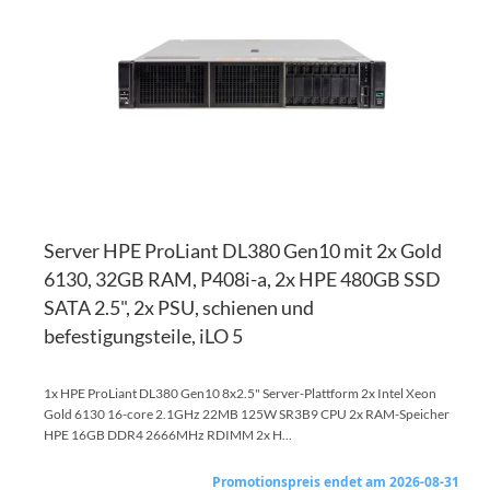
HI
VE
HI
Server HPE ProLiant DL380 Gen10 mit 2x Gold
6130, 32GB RAM, P408i-a, 2x HPE 480GB SSD
SATA 2.5", 2x PSU, schienen und
befestigungsteile, iLO 5
1x HPE ProLiant DL380 Gen10 8x2.5" Server-Plattform 2x Intel Xeon
Gold 6130 16-core 2.1GHz 22MB 125W SR3B9 CPU 2x RAM-Speicher
HPE 16GB DDR4 2666MHz RDIMM 2x H...
Promotionspreis endet am 2026-08-31