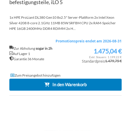
befestigungsteile, iLO 5
1x HPE ProLiant DL380 Gen10 8x2.5" Server-Plattform 2x Intel Xeon
Silver 4208 8-core 2.1GHz 11MB 85W SRFBM CPU 2x RAM-Speicher
HPE 16GB 2400MHz DDR4 RDIMM 2x H...
Promotionspreis endet am 2026-08-31
Zur Abholung
sogar in 2h
1.475,04 €
Sonderpreis
Auf Lager 1
1.199,22 €
Garantie 36 Monate
Standardpreis
1.479,75 €
Zum Preisangebot hinzufügen
In den Warenkorb
ZU
WU
ZU
HI
VE