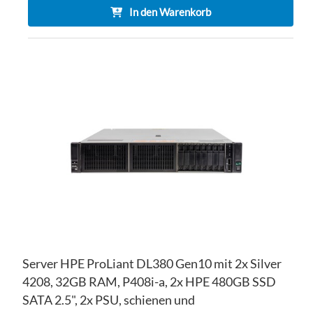
In den Warenkorb
ZU
WU
ZU
HI
VE
HI
Server HPE ProLiant DL380 Gen10 mit 2x Silver
4208, 32GB RAM, P408i-a, 2x HPE 480GB SSD
SATA 2.5", 2x PSU, schienen und