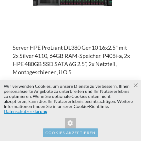
Server HPE ProLiant DL380 Gen10 16x2.5" mit
2x Silver 4110, 64GB RAM-Speicher, P408i-a, 2x
HPE 480GB SSD SATA 6G 2.5", 2x Netzteil,
Montageschienen, iLO 5
Wir verwenden Cookies, um unsere Dienste zu verbessern, Ihnen
Sc
1x HPE ProLiant DL380 Gen10 16x2.5" Server-Plattform 2x CPU Intel
personalisierte Angebote zu unterbreiten und Ihr Nutzererlebnis
Xeon Silver 4110 8-core 2.1GHz 11MB 85W SR3GH 4x RAM-Speicher
zu optimieren. Wenn Sie optionale Cookies unten nicht
HPE 16GB 2400MHz DDR4 RDIMM 2x ...
akzeptieren, kann dies Ihr Nutzererlebnis beeinträchtigen. Weitere
Informationen finden Sie in unserer Cookie-Richtlinie.
Ungültiger Formularschlüssel. Bitte
Datenschutzerklärung
Promotionspreis endet am 2026-08-31
aktualisieren Sie die Seite.
Zur Abholung
sogar in 2h
1.735,15 €
Sonderpreis
Auf Lager 1
1.410,69 €
COOKIES AKZEPTIEREN
Garantie 36 Monate
Standardpreis
1.739,85 €