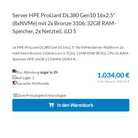
Server HPE ProLiant DL380 Gen10 16x2.5"
(8xNVMe) mit 2x Bronze 3106, 32GB RAM-
Speicher, 2x Netzteil, iLO 5
1x HPE ProLiant DL380 Gen10 16x2.5" 8x NVMe Server-Plattform 2x
Intel Xeon Bronze 3106 8-core 1.7GHz 11MB 85W SR3GL CPU 2x RAM-
Speicher HPE 16GB 2133MHz DDR4 R...
Zur Abholung
sogar in 2h
1.034,00 €
Auf Lager 1
840,65 €
Garantie 36 Monate
Zum Preisangebot hinzufügen
In den Warenkorb
ZU
WU
ZU