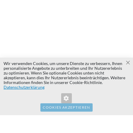
Wir verwenden Cookies, um unsere Dienste zu verbessern, Ihnen
Sc
personalisierte Angebote zu unterbreiten und Ihr Nutzererlebnis
zu optimieren. Wenn Sie optionale Cookies unten nicht
Kontakt
Kontaktieren Sie uns!
akzeptieren, kann dies Ihr Nutzererlebnis beeinträchtigen. Weitere
Informationen finden Sie in unserer Cookie-Richtlinie.
Die Beschaffungsabteilung ist von
So
Datenschutzerklärung
Montag bis Freitag von 10:00 bis
erreichen
18:00 Uhr erreichbar.
Sie uns
COOKIES AKZEPTIEREN