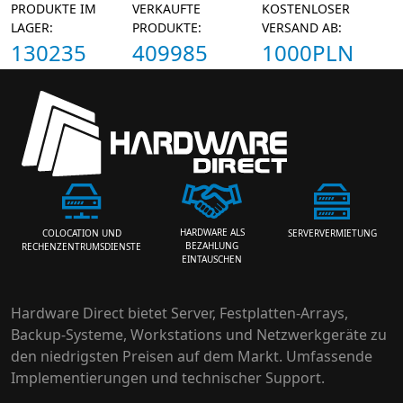
PRODUKTE IM
VERKAUFTE
KOSTENLOSER
LAGER:
PRODUKTE:
VERSAND AB:
130235
409985
1000PLN
HARDWARE ALS
SERVERVERMIETUNG
COLOCATION UND
BEZAHLUNG
RECHENZENTRUMSDIENSTE
EINTAUSCHEN
Hardware Direct bietet Server, Festplatten-Arrays,
Backup-Systeme, Workstations und Netzwerkgeräte zu
den niedrigsten Preisen auf dem Markt. Umfassende
Implementierungen und technischer Support.