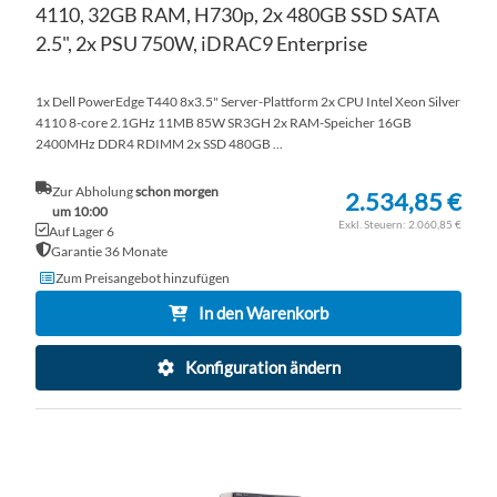
4110, 32GB RAM, H730p, 2x 480GB SSD SATA
2.5", 2x PSU 750W, iDRAC9 Enterprise
1x Dell PowerEdge T440 8x3.5" Server-Plattform 2x CPU Intel Xeon Silver
4110 8-core 2.1GHz 11MB 85W SR3GH 2x RAM-Speicher 16GB
2400MHz DDR4 RDIMM 2x SSD 480GB ...
Zur Abholung
schon morgen
2.534,85 €
um 10:00
2.060,85 €
Auf Lager 6
Garantie 36 Monate
Zum Preisangebot hinzufügen
In den Warenkorb
Konfiguration ändern
ZU
WU
ZU