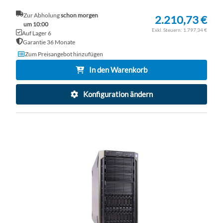
Zur Abholung
schon morgen
2.210,73 €
um 10:00
1.797,34 €
Auf Lager 6
Garantie 36 Monate
Zum Preisangebot hinzufügen
In den Warenkorb
Konfiguration ändern
ZU
WU
ZU
HI
VE
HI