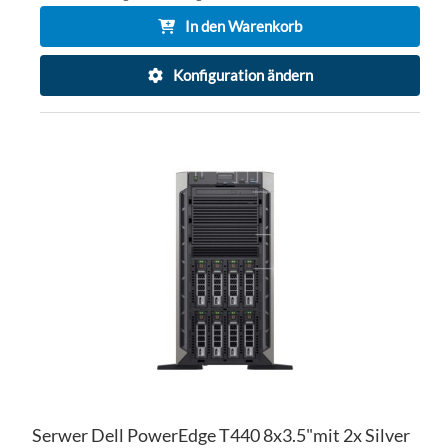
In den Warenkorb
Konfiguration ändern
ZU
WU
ZU
HI
VE
HI
Serwer Dell PowerEdge T440 8x3.5"mit 2x Silver