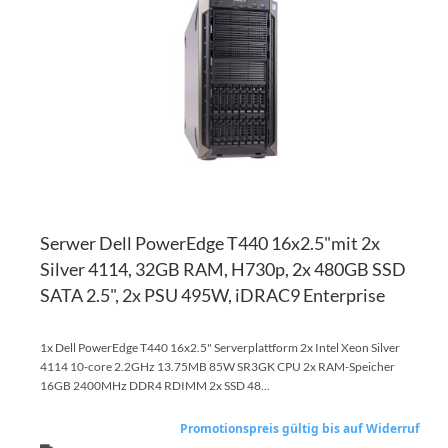
HI
VE
HI
Serwer Dell PowerEdge T440 16x2.5"mit 2x
Silver 4114, 32GB RAM, H730p, 2x 480GB SSD
SATA 2.5", 2x PSU 495W, iDRAC9 Enterprise
1x Dell PowerEdge T440 16x2.5" Serverplattform 2x Intel Xeon Silver
4114 10-core 2.2GHz 13.75MB 85W SR3GK CPU 2x RAM-Speicher
16GB 2400MHz DDR4 RDIMM 2x SSD 48...
Promotionspreis gültig bis auf Widerruf