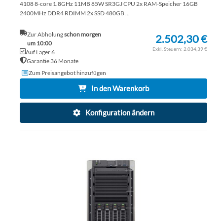
4108 8-core 1.8GHz 11MB 85W SR3GJ CPU 2x RAM-Speicher 16GB
2400MHz DDR4 RDIMM 2x SSD 480GB ...
Zur Abholung
schon morgen
2.502,30 €
um 10:00
2.034,39 €
Auf Lager 6
Garantie 36 Monate
Zum Preisangebot hinzufügen
In den Warenkorb
Konfiguration ändern
ZU
WU
ZU
HI
VE
HI