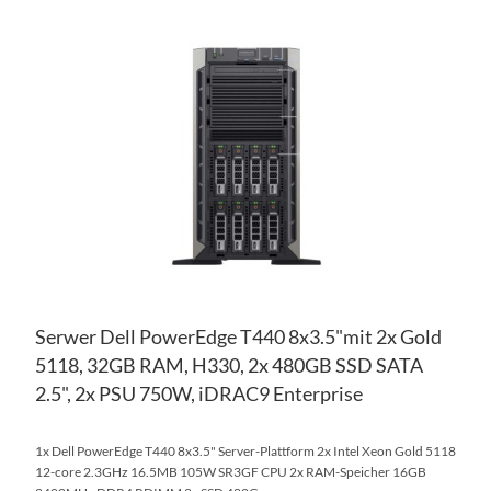
ZU
WU
ZU
HI
VE
HI
Serwer Dell PowerEdge T440 8x3.5"mit 2x Gold
5118, 32GB RAM, H330, 2x 480GB SSD SATA
2.5", 2x PSU 750W, iDRAC9 Enterprise
1x Dell PowerEdge T440 8x3.5" Server-Plattform 2x Intel Xeon Gold 5118
12-core 2.3GHz 16.5MB 105W SR3GF CPU 2x RAM-Speicher 16GB