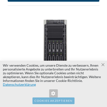
ZU
WU
ZU
HI
VE
HI
Wir verwenden Cookies, um unsere Dienste zu verbessern, Ihnen
Sc
personalisierte Angebote zu unterbreiten und Ihr Nutzererlebnis
zu optimieren. Wenn Sie optionale Cookies unten nicht
akzeptieren, kann dies Ihr Nutzererlebnis beeinträchtigen. Weitere
Informationen finden Sie in unserer Cookie-Richtlinie.
Ungültiger Formularschlüssel. Bitte
Serwer Dell PowerEdge T440 8x3.5"mit 2x Gold
Datenschutzerklärung
aktualisieren Sie die Seite.
6130, 32GB RAM, H330, 2x 480GB SSD SATA
2.5", 2x PSU 750W, iDRAC9 Enterprise
COOKIES AKZEPTIEREN