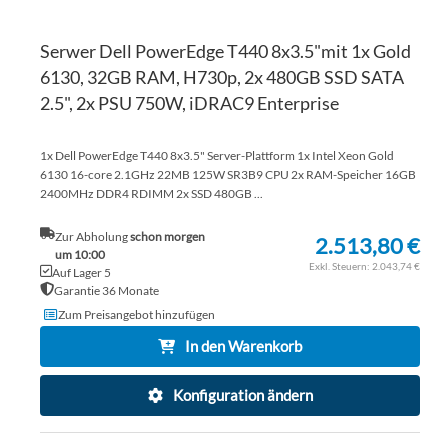
Serwer Dell PowerEdge T440 8x3.5"mit 1x Gold
6130, 32GB RAM, H730p, 2x 480GB SSD SATA
2.5", 2x PSU 750W, iDRAC9 Enterprise
1x Dell PowerEdge T440 8x3.5" Server-Plattform 1x Intel Xeon Gold
6130 16-core 2.1GHz 22MB 125W SR3B9 CPU 2x RAM-Speicher 16GB
2400MHz DDR4 RDIMM 2x SSD 480GB ...
Zur Abholung
schon morgen
2.513,80 €
um 10:00
2.043,74 €
Auf Lager 5
Garantie 36 Monate
Zum Preisangebot hinzufügen
In den Warenkorb
Konfiguration ändern