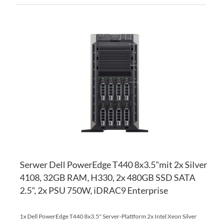
ZU
WU
ZU
HI
VE
HI
Serwer Dell PowerEdge T440 8x3.5"mit 2x Silver
4108, 32GB RAM, H330, 2x 480GB SSD SATA
2.5", 2x PSU 750W, iDRAC9 Enterprise
1x Dell PowerEdge T440 8x3.5" Server-Plattform 2x Intel Xeon Silver