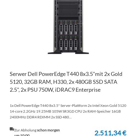
HI
VE
HI
Serwer Dell PowerEdge T440 8x3.5"mit 2x Gold
5120, 32GB RAM, H330, 2x 480GB SSD SATA
2.5", 2x PSU 750W, iDRAC9 Enterprise
1x Dell PowerEdge T440 8x3.5" Server-Plattform 2x Intel Xeon Gold 5120
14-core 2.2GHz 19.25MB 105W SR3GD CPU 2x RAM-Speicher 16GB
2400MHz DDR4 RDIMM 2x SSD 480...
Zur Abholung
schon morgen
2.511,34 €
um 10:00