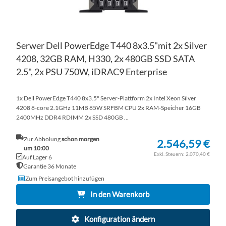
Serwer Dell PowerEdge T440 8x3.5"mit 2x Silver
4208, 32GB RAM, H330, 2x 480GB SSD SATA
2.5", 2x PSU 750W, iDRAC9 Enterprise
1x Dell PowerEdge T440 8x3.5" Server-Plattform 2x Intel Xeon Silver
4208 8-core 2.1GHz 11MB 85W SRFBM CPU 2x RAM-Speicher 16GB
2400MHz DDR4 RDIMM 2x SSD 480GB ...
Zur Abholung
schon morgen
2.546,59 €
um 10:00
2.070,40 €
Auf Lager 6
Garantie 36 Monate
Zum Preisangebot hinzufügen
In den Warenkorb
Konfiguration ändern