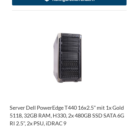
ZU
WU
ZU
HI
VE
HI
Server Dell PowerEdge T440 16x2.5" mit 1x Gold
5118, 32GB RAM, H330, 2x 480GB SSD SATA 6G
RI 2.5", 2x PSU, iDRAC 9