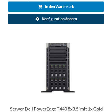
In den Warenkorb
Konfiguration ändern
ZU
WU
ZU
HI
VE
HI
Serwer Dell PowerEdge T440 8x3.5"mit 1x Gold