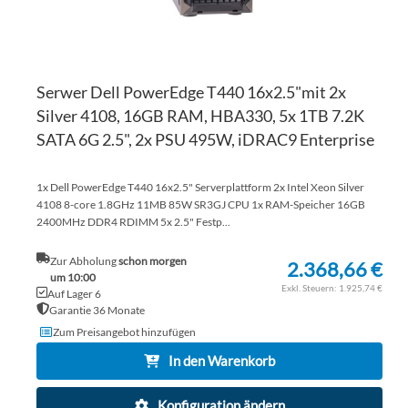
Serwer Dell PowerEdge T440 16x2.5"mit 2x
Silver 4108, 16GB RAM, HBA330, 5x 1TB 7.2K
SATA 6G 2.5", 2x PSU 495W, iDRAC9 Enterprise
1x Dell PowerEdge T440 16x2.5" Serverplattform 2x Intel Xeon Silver
4108 8-core 1.8GHz 11MB 85W SR3GJ CPU 1x RAM-Speicher 16GB
2400MHz DDR4 RDIMM 5x 2.5" Festp...
Zur Abholung
schon morgen
2.368,66 €
um 10:00
1.925,74 €
Auf Lager 6
Garantie 36 Monate
Zum Preisangebot hinzufügen
In den Warenkorb
Konfiguration ändern