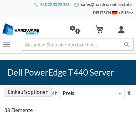
+48 22 33 22 333
sales@hardwaredirect.de
DEUTSCH
/ EUR
Dell PowerEdge T440 Server
Einkaufsoptionen
A
Sortieren nach
so
38
Elemente