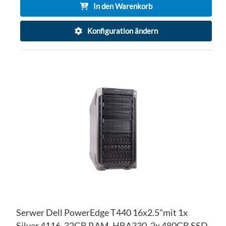
In den Warenkorb
Konfiguration ändern
ZU
WU
ZU
HI
VE
HI
Serwer Dell PowerEdge T440 16x2.5"mit 1x
Silver 4116, 32GB RAM, HBA330, 2x 480GB SSD