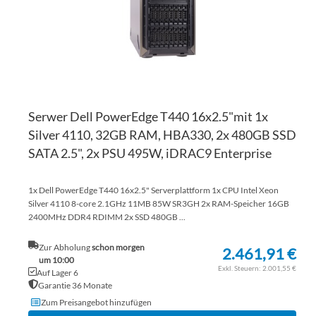
Serwer Dell PowerEdge T440 16x2.5"mit 1x
Silver 4110, 32GB RAM, HBA330, 2x 480GB SSD
SATA 2.5", 2x PSU 495W, iDRAC9 Enterprise
1x Dell PowerEdge T440 16x2.5" Serverplattform 1x CPU Intel Xeon
Silver 4110 8-core 2.1GHz 11MB 85W SR3GH 2x RAM-Speicher 16GB
2400MHz DDR4 RDIMM 2x SSD 480GB ...
Zur Abholung
schon morgen
2.461,91 €
um 10:00
2.001,55 €
Auf Lager 6
Garantie 36 Monate
Zum Preisangebot hinzufügen