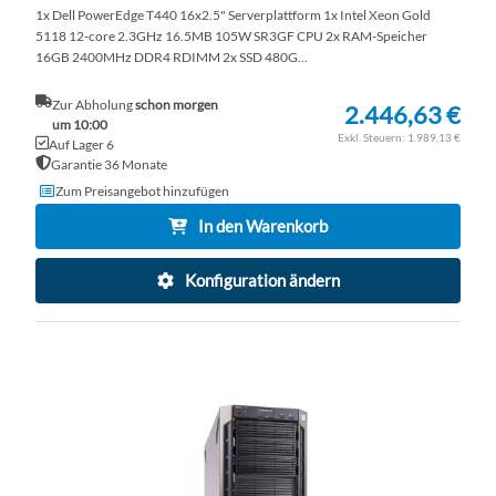
1x Dell PowerEdge T440 16x2.5" Serverplattform 1x Intel Xeon Gold
5118 12-core 2.3GHz 16.5MB 105W SR3GF CPU 2x RAM-Speicher
16GB 2400MHz DDR4 RDIMM 2x SSD 480G...
Zur Abholung
schon morgen
2.446,63 €
um 10:00
1.989,13 €
Auf Lager 6
Garantie 36 Monate
Zum Preisangebot hinzufügen
In den Warenkorb
Konfiguration ändern
ZU
WU
ZU
HI
VE
HI