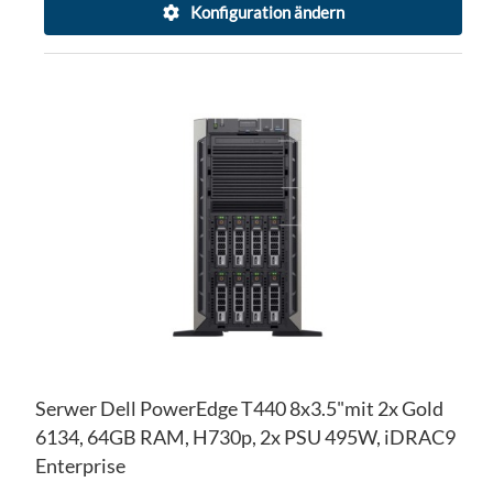
Konfiguration ändern
ZU
WU
ZU
HI
VE
HI
Serwer Dell PowerEdge T440 8x3.5"mit 2x Gold
6134, 64GB RAM, H730p, 2x PSU 495W, iDRAC9
Enterprise