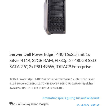
HI
VE
HI
Serwer Dell PowerEdge T440 16x2.5"mit 1x
Silver 4114, 32GB RAM, H730p, 2x 480GB SSD
SATA 2.5", 2x PSU 495W, iDRAC9 Enterprise
1x Dell PowerEdge T440 16x2.5" Serverplattform 1x Intel Xeon Silver
4114 10-core 2.2GHz 13.75MB 85W SR3GK CPU 2x RAM-Speicher
16GB 2400MHz DDR4 RDIMM 2x SSD 48...
Promotionspreis gültig bis auf Widerruf
Zur Abholung
schon morgen