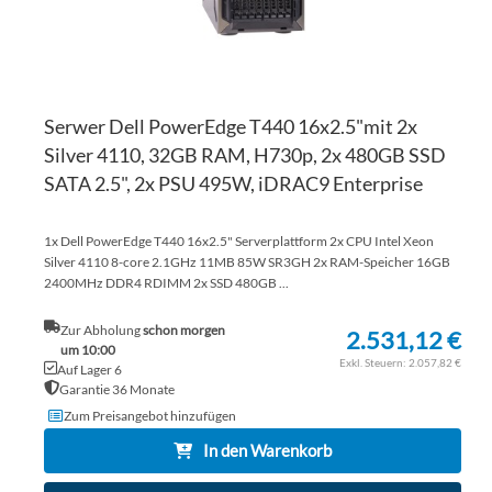
Serwer Dell PowerEdge T440 16x2.5"mit 2x
Silver 4110, 32GB RAM, H730p, 2x 480GB SSD
SATA 2.5", 2x PSU 495W, iDRAC9 Enterprise
1x Dell PowerEdge T440 16x2.5" Serverplattform 2x CPU Intel Xeon
Silver 4110 8-core 2.1GHz 11MB 85W SR3GH 2x RAM-Speicher 16GB
2400MHz DDR4 RDIMM 2x SSD 480GB ...
Zur Abholung
schon morgen
2.531,12 €
um 10:00
2.057,82 €
Auf Lager 6
Garantie 36 Monate
Zum Preisangebot hinzufügen
In den Warenkorb