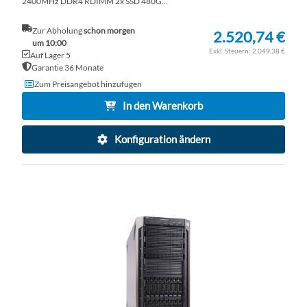
2400MHz DDR4 RDIMM 2x SSD 480G...
Zur Abholung
schon morgen
2.520,74 €
um 10:00
2.049,38 €
Auf Lager 5
Garantie 36 Monate
Zum Preisangebot hinzufügen
In den Warenkorb
Konfiguration ändern
ZU
WU
ZU
HI
VE
HI