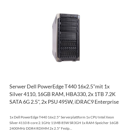
ZU
WU
ZU
HI
VE
HI
Serwer Dell PowerEdge T440 16x2.5"mit 1x
Silver 4110, 16GB RAM, HBA330, 2x 1TB 7.2K
SATA 6G 2.5", 2x PSU 495W, iDRAC9 Enterprise
1x Dell PowerEdge T440 16x2.5" Serverplattform 1x CPU Intel Xeon
Silver 4110 8-core 2.1GHz 11MB 85W SR3GH 1x RAM-Speicher 16GB
2400MHz DDR4 RDIMM 2x 2.5" Festp...