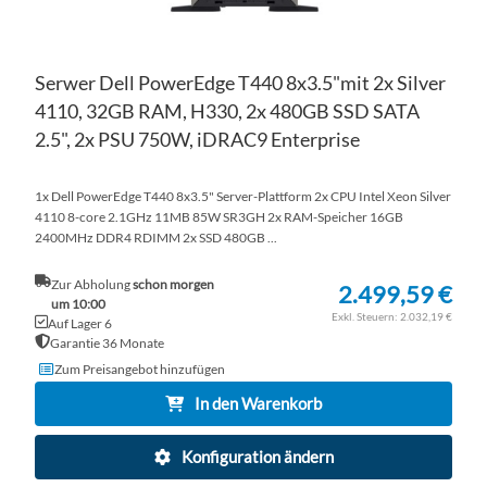
Serwer Dell PowerEdge T440 8x3.5"mit 2x Silver
4110, 32GB RAM, H330, 2x 480GB SSD SATA
2.5", 2x PSU 750W, iDRAC9 Enterprise
1x Dell PowerEdge T440 8x3.5" Server-Plattform 2x CPU Intel Xeon Silver
4110 8-core 2.1GHz 11MB 85W SR3GH 2x RAM-Speicher 16GB
2400MHz DDR4 RDIMM 2x SSD 480GB ...
Zur Abholung
schon morgen
2.499,59 €
um 10:00
2.032,19 €
Auf Lager 6
Garantie 36 Monate
Zum Preisangebot hinzufügen
In den Warenkorb
Konfiguration ändern