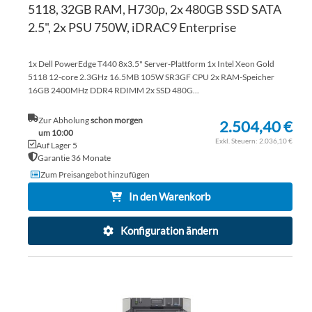
5118, 32GB RAM, H730p, 2x 480GB SSD SATA
2.5", 2x PSU 750W, iDRAC9 Enterprise
1x Dell PowerEdge T440 8x3.5" Server-Plattform 1x Intel Xeon Gold
5118 12-core 2.3GHz 16.5MB 105W SR3GF CPU 2x RAM-Speicher
16GB 2400MHz DDR4 RDIMM 2x SSD 480G...
Zur Abholung
schon morgen
2.504,40 €
um 10:00
2.036,10 €
Auf Lager 5
Garantie 36 Monate
Zum Preisangebot hinzufügen
In den Warenkorb
Konfiguration ändern
ZU
WU
ZU