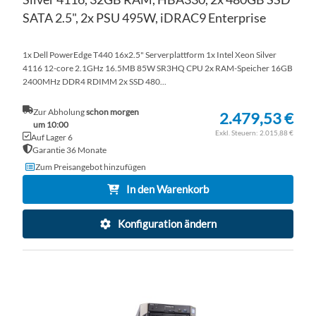
SATA 2.5", 2x PSU 495W, iDRAC9 Enterprise
1x Dell PowerEdge T440 16x2.5" Serverplattform 1x Intel Xeon Silver
4116 12-core 2.1GHz 16.5MB 85W SR3HQ CPU 2x RAM-Speicher 16GB
2400MHz DDR4 RDIMM 2x SSD 480...
Zur Abholung
schon morgen
2.479,53 €
um 10:00
2.015,88 €
Auf Lager 6
Garantie 36 Monate
Zum Preisangebot hinzufügen
In den Warenkorb
Konfiguration ändern
ZU
WU
ZU