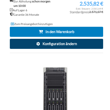
Zur Abholung
schon morgen
2.535,82 €
Sonderpreis
um 10:00
2.061,64 €
Auf Lager 6
Standardpreis
2.571,07 €
Garantie 36 Monate
Zum Preisangebot hinzufügen
In den Warenkorb
Konfiguration ändern
ZU
WU
ZU
HI
VE
HI