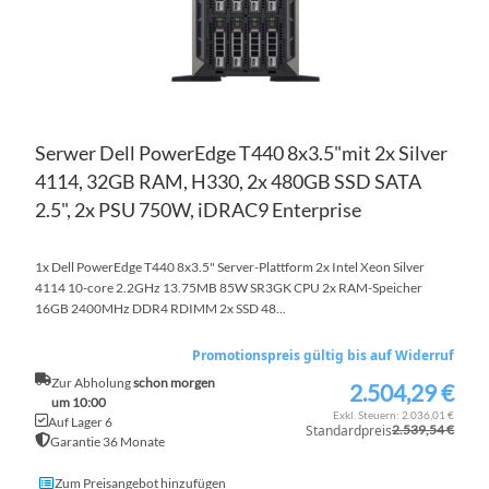
Serwer Dell PowerEdge T440 8x3.5"mit 2x Silver
4114, 32GB RAM, H330, 2x 480GB SSD SATA
2.5", 2x PSU 750W, iDRAC9 Enterprise
1x Dell PowerEdge T440 8x3.5" Server-Plattform 2x Intel Xeon Silver
4114 10-core 2.2GHz 13.75MB 85W SR3GK CPU 2x RAM-Speicher
16GB 2400MHz DDR4 RDIMM 2x SSD 48...
Promotionspreis gültig bis auf Widerruf
Zur Abholung
schon morgen
2.504,29 €
Sonderpreis
um 10:00
2.036,01 €
Auf Lager 6
Standardpreis
2.539,54 €
Garantie 36 Monate
Zum Preisangebot hinzufügen