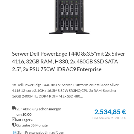
Serwer Dell PowerEdge T440 8x3.5"mit 2x Silver
4116, 32GB RAM, H330, 2x 480GB SSD SATA
2.5", 2x PSU 750W, iDRAC9 Enterprise
1x Dell PowerEdge T440 8x3.5" Server-Plattform 2x Intel Xeon Silver
4116 12-core 2.1GHz 16.5MB 85W SR3HQ CPU 2x RAM-Speicher
16GB 2400MHz DDR4 RDIMM 2x SSD 480...
Zur Abholung
schon morgen
2.534,85 €
um 10:00
2.060,85 €
Auf Lager 6
Garantie 36 Monate
Zum Preisangebot hinzufügen