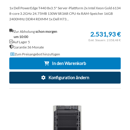
1x Dell PowerEdge T440 8x3.5" Server-Plattform 2x Intel Xeon Gold 6134
8-core 3.2GHz 24.75MB 130W SR3AR CPU 4x RAM-Speicher 16GB
2400MHz DDR4 RDIMM 1x Dell H73...
Zur Abholung
schon morgen
2.531,93 €
um 10:00
2.058,48 €
Auf Lager 5
Garantie 36 Monate
Zum Preisangebot hinzufügen
In den Warenkorb
Konfiguration ändern
ZU
WU
ZU
HI
VE
HI