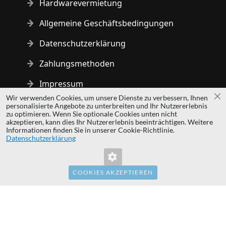
Hardwarevermietung
Allgemeine Geschäftsbedingungen
Datenschutzerklärung
Zahlungsmethoden
Impressum
Wir verwenden Cookies, um unsere Dienste zu verbessern, Ihnen
Sc
personalisierte Angebote zu unterbreiten und Ihr Nutzererlebnis
Copyright © 2014 - 2026 MS Development | All rights reserved
zu optimieren. Wenn Sie optionale Cookies unten nicht
| All logos and trademarks are properties of their respective
akzeptieren, kann dies Ihr Nutzererlebnis beeinträchtigen. Weitere
Informationen finden Sie in unserer Cookie-Richtlinie.
owners.
Datenschutzerklärung
hardwaredirect.pl
hardwaredirect.com
hardwaredirect.fr
COOKIES AKZEPTIEREN