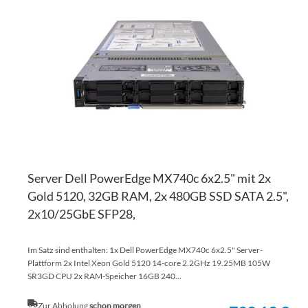
WU
ZU
HI
VE
HI
Server Dell PowerEdge MX740c 6x2.5" mit 2x
Gold 5120, 32GB RAM, 2x 480GB SSD SATA 2.5",
2x10/25GbE SFP28,
Im Satz sind enthalten: 1x Dell PowerEdge MX740c 6x2.5" Server-
Plattform 2x Intel Xeon Gold 5120 14-core 2.2GHz 19.25MB 105W
SR3GD CPU 2x RAM-Speicher 16GB 240...
Zur Abholung
schon morgen