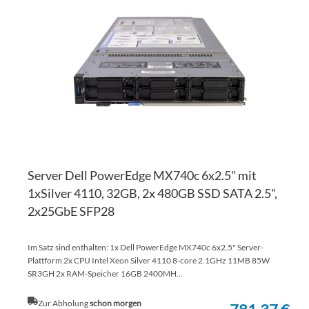
WU
ZU
HI
VE
HI
Server Dell PowerEdge MX740c 6x2.5" mit
1xSilver 4110, 32GB, 2x 480GB SSD SATA 2.5",
2x25GbE SFP28
Im Satz sind enthalten: 1x Dell PowerEdge MX740c 6x2.5" Server-
Plattform 2x CPU Intel Xeon Silver 4110 8-core 2.1GHz 11MB 85W
SR3GH 2x RAM-Speicher 16GB 2400MH...
Zur Abholung
schon morgen