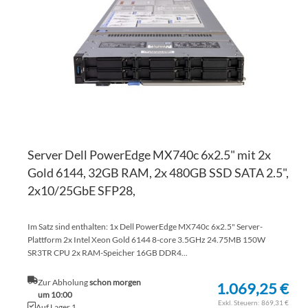
HI
VE
HI
Server Dell PowerEdge MX740c 6x2.5" mit 2x
Gold 6144, 32GB RAM, 2x 480GB SSD SATA 2.5",
2x10/25GbE SFP28,
Im Satz sind enthalten: 1x Dell PowerEdge MX740c 6x2.5" Server-
Plattform 2x Intel Xeon Gold 6144 8-core 3.5GHz 24.75MB 150W
SR3TR CPU 2x RAM-Speicher 16GB DDR4...
Zur Abholung
schon morgen
1.069,25 €
um 10:00
869,31 €
Auf Lager 1