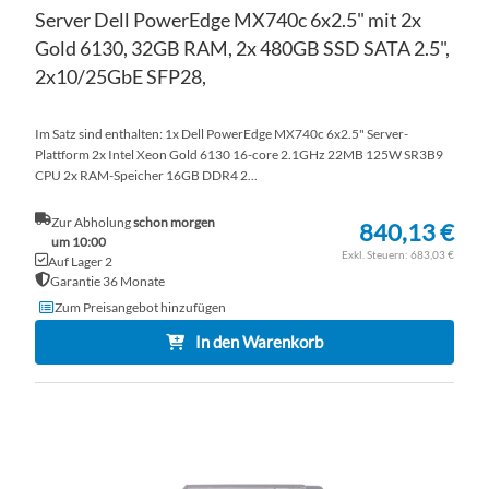
Server Dell PowerEdge MX740c 6x2.5" mit 2x
Gold 6130, 32GB RAM, 2x 480GB SSD SATA 2.5",
2x10/25GbE SFP28,
Im Satz sind enthalten: 1x Dell PowerEdge MX740c 6x2.5" Server-
Plattform 2x Intel Xeon Gold 6130 16-core 2.1GHz 22MB 125W SR3B9
CPU 2x RAM-Speicher 16GB DDR4 2...
Zur Abholung
schon morgen
840,13 €
um 10:00
683,03 €
Auf Lager 2
Garantie 36 Monate
Zum Preisangebot hinzufügen
In den Warenkorb
ZU
WU
ZU