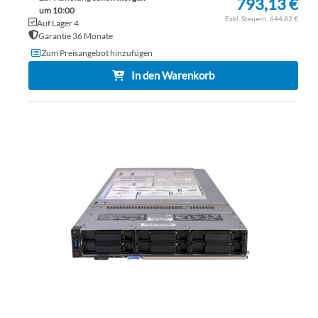
793,13 €
um 10:00
644,82 €
Auf Lager 4
Garantie 36 Monate
Zum Preisangebot hinzufügen
In den Warenkorb
ZU
WU
ZU
HI
VE
HI