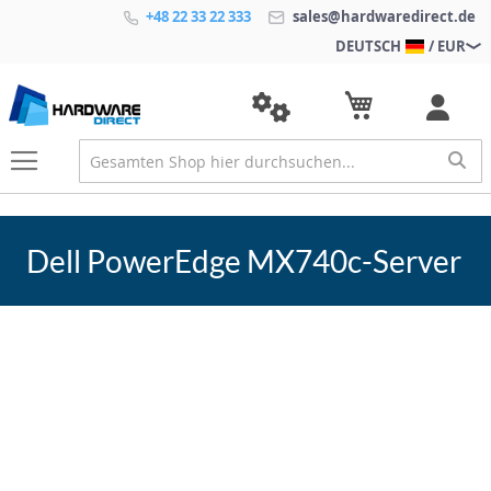
+48 22 33 22 333
sales@hardwaredirect.de
DEUTSCH
/ EUR
Dell PowerEdge MX740c-Server