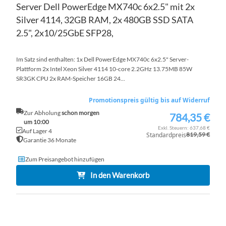
Server Dell PowerEdge MX740c 6x2.5" mit 2x
Silver 4114, 32GB RAM, 2x 480GB SSD SATA
2.5", 2x10/25GbE SFP28,
Im Satz sind enthalten: 1x Dell PowerEdge MX740c 6x2.5" Server-
Plattform 2x Intel Xeon Silver 4114 10-core 2.2GHz 13.75MB 85W
SR3GK CPU 2x RAM-Speicher 16GB 24...
Promotionspreis gültig bis auf Widerruf
Zur Abholung
schon morgen
784,35 €
Sonderpreis
um 10:00
637,68 €
Auf Lager 4
Standardpreis
819,59 €
Garantie 36 Monate
Zum Preisangebot hinzufügen
In den Warenkorb
ZU