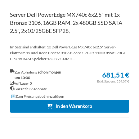
Server Dell PowerEdge MX740c 6x2.5" mit 1x
Bronze 3106, 16GB RAM, 2x 480GB SSD SATA
2.5", 2x10/25GbE SFP28,
Im Satz sind enthalten: 1x Dell PowerEdge MX740c 6x2.5" Server-
Plattform 1x Intel Xeon Bronze 3106 8-core 1.7GHz 11MB 85W SR3GL
CPU 1x RAM-Speicher 16GB 2133MH...
Zur Abholung
schon morgen
681,51 €
um 10:00
554,07 €
Auf Lager 5
Garantie 36 Monate
Zum Preisangebot hinzufügen
In den Warenkorb
ZU