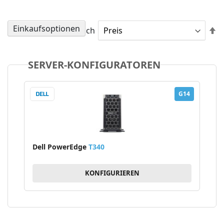
Einkaufsoptionen
A
Sortieren nach
so
SERVER-KONFIGURATOREN
G14
Dell PowerEdge
T340
KONFIGURIEREN