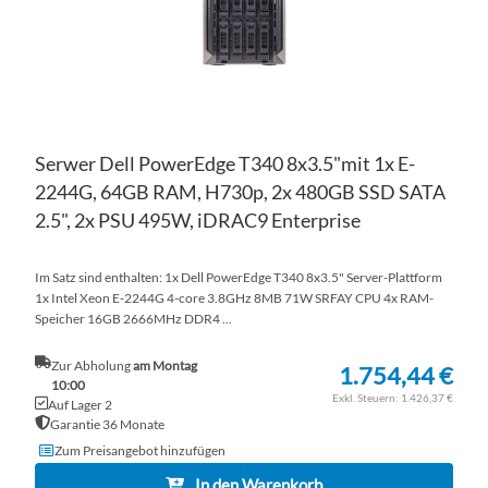
Serwer Dell PowerEdge T340 8x3.5"mit 1x E-
2244G, 64GB RAM, H730p, 2x 480GB SSD SATA
2.5", 2x PSU 495W, iDRAC9 Enterprise
Im Satz sind enthalten: 1x Dell PowerEdge T340 8x3.5" Server-Plattform
1x Intel Xeon E-2244G 4-core 3.8GHz 8MB 71W SRFAY CPU 4x RAM-
Speicher 16GB 2666MHz DDR4 ...
Zur Abholung
am Montag
1.754,44 €
10:00
1.426,37 €
Auf Lager 2
Garantie 36 Monate
Zum Preisangebot hinzufügen
In den Warenkorb