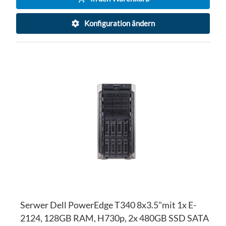
Konfiguration ändern
ZU
WU
ZU
HI
VE
HI
Serwer Dell PowerEdge T340 8x3.5"mit 1x E-
2124, 128GB RAM, H730p, 2x 480GB SSD SATA