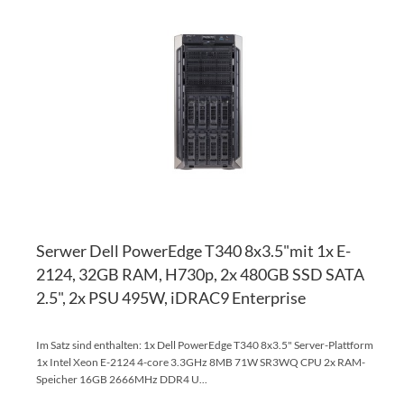
WU
ZU
HI
VE
HI
Serwer Dell PowerEdge T340 8x3.5"mit 1x E-
2124, 32GB RAM, H730p, 2x 480GB SSD SATA
2.5", 2x PSU 495W, iDRAC9 Enterprise
Im Satz sind enthalten: 1x Dell PowerEdge T340 8x3.5" Server-Plattform
1x Intel Xeon E-2124 4-core 3.3GHz 8MB 71W SR3WQ CPU 2x RAM-
Speicher 16GB 2666MHz DDR4 U...