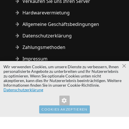
Verkaufen Sie uns Ihren Server
Hardwarevermietung
Allgemeine Geschäftsbedingungen
Datenschutzerklärung
Zahlungsmethoden
Impressum
Wir verwenden Cookies, um unsere Dienste zu verbessern, Ihnen
Sc
personalisierte Angebote zu unterbreiten und Ihr Nutzererlebnis
Copyright © 2014 - 2026 MS Development | All rights reserved
zu optimieren. Wenn Sie optionale Cookies unten nicht
| All logos and trademarks are properties of their respective
akzeptieren, kann dies Ihr Nutzererlebnis beeinträchtigen. Weitere
Informationen finden Sie in unserer Cookie-Richtlinie.
owners.
Datenschutzerklärung
hardwaredirect.pl
hardwaredirect.com
hardwaredirect.fr
COOKIES AKZEPTIEREN