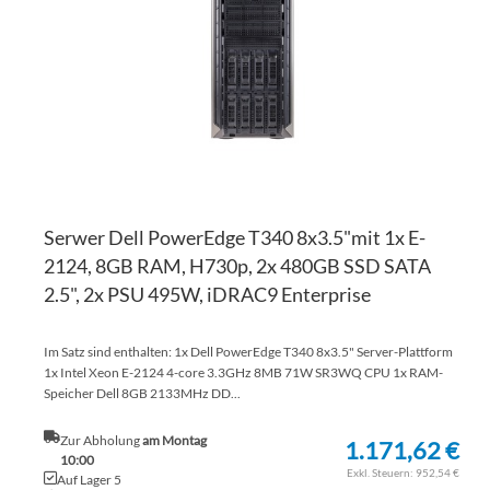
HI
Serwer Dell PowerEdge T340 8x3.5"mit 1x E-
2124, 8GB RAM, H730p, 2x 480GB SSD SATA
2.5", 2x PSU 495W, iDRAC9 Enterprise
Im Satz sind enthalten: 1x Dell PowerEdge T340 8x3.5" Server-Plattform
1x Intel Xeon E-2124 4-core 3.3GHz 8MB 71W SR3WQ CPU 1x RAM-
Speicher Dell 8GB 2133MHz DD...
Zur Abholung
am Montag
1.171,62 €
10:00
952,54 €
Auf Lager 5