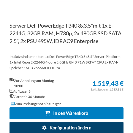
Serwer Dell PowerEdge T340 8x3.5"mit 1x E-
2244G, 32GB RAM, H730p, 2x 480GB SSD SATA
2.5", 2x PSU 495W, iDRAC9 Enterprise
Im Satz sind enthalten: 1x Dell PowerEdge T340 8x3.5" Server-Plattform
1x Intel Xeon E-2244G 4-core 3.8GHz 8MB 71W SRFAY CPU 2x RAM-
Speicher 16GB 2666MHz DDR4 ...
Zur Abholung
am Montag
1.519,43 €
10:00
1.235,31 €
Auf Lager 3
Garantie 36 Monate
Zum Preisangebot hinzufügen
In den Warenkorb
Konfiguration ändern