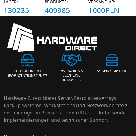
LAGER:
PRODUKTE:
VERSAND AB:
130235
409985
1000PLN
HARDWARE ALS
SERVERVERMIETUNG
COLOCATION UND
BEZAHLUNG
RECHENZENTRUMSDIENSTE
EINTAUSCHEN
Hardware Direct bietet Server, Festplatten-Arrays,
Backup-Systeme, Workstations und Netzwerkgeräte zu
den niedrigsten Preisen auf dem Markt. Umfassende
Implementierungen und technischer Support.