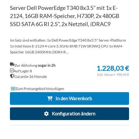
Server Dell PowerEdge T340 8x3.5" mit 1x E-
2124, 16GB RAM-Speicher, H730P, 2x 480GB
SSD SATA 6G RI 2.5", 2x Netzteil, iDRAC9
Im Satz sind enthalten: 1x Dell PowerEdge T340 8x3.5" Server-Plattform
1x Intel Xeon E-2124 4-core 3.3GHz 8MB 71W SR3WQ CPU 1x RAM-
Speicher 16GB 2400MHz DDR4 R...
Zur Abholung
sogar in 2h
1.228,03 €
Auf Lager 8
998,40 €
Garantie 36 Monate
Zum Preisangebot hinzufügen
In den Warenkorb
Konfiguration ändern
ZU