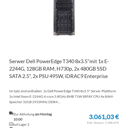
HI
Serwer Dell PowerEdge T340 8x3.5"mit 1x E-
2244G, 128GB RAM, H730p, 2x 480GB SSD
SATA 2.5", 2x PSU 495W, iDRAC9 Enterprise
Im Satz sind enthalten: 1x Dell PowerEdge T340 8x3.5" Server-Plattform
1x Intel Xeon E-2244G 4-core 3.8GHz 8MB 71W SRFAY CPU 4x RAM-
Speicher 32GB 2933MHz DDR4 ...
Zur Abholung
am Montag
3.061,03 €
10:00
2.488,64 €
Auf Lager 2