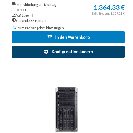
Zur Abholung
am Montag
1.364,33 €
10:00
1.109,21 €
Auf Lager 4
Garantie 36 Monate
Zum Preisangebot hinzufügen
In den Warenkorb
Konfiguration ändern
ZU
WU
ZU
HI
VE
HI