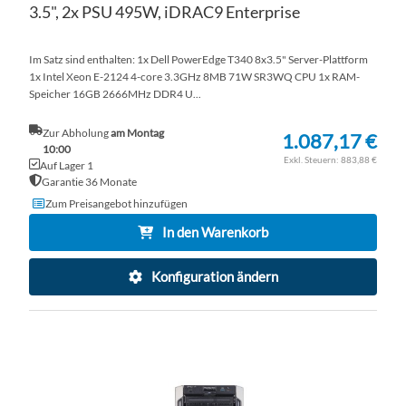
3.5", 2x PSU 495W, iDRAC9 Enterprise
Im Satz sind enthalten: 1x Dell PowerEdge T340 8x3.5" Server-Plattform
1x Intel Xeon E-2124 4-core 3.3GHz 8MB 71W SR3WQ CPU 1x RAM-
Speicher 16GB 2666MHz DDR4 U...
Zur Abholung
am Montag
1.087,17 €
10:00
883,88 €
Auf Lager 1
Garantie 36 Monate
Zum Preisangebot hinzufügen
In den Warenkorb
Konfiguration ändern
ZU
WU
ZU
HI
VE