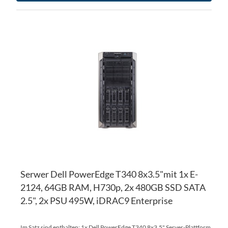
ZU
WU
ZU
HI
VE
HI
Serwer Dell PowerEdge T340 8x3.5"mit 1x E-
2124, 64GB RAM, H730p, 2x 480GB SSD SATA
2.5", 2x PSU 495W, iDRAC9 Enterprise
Im Satz sind enthalten: 1x Dell PowerEdge T340 8x3.5" Server-Plattform