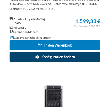
1x Intel Xeon E-2124 4-core 3.3GHz 8MB 71W SR3WQ CPU 4x RAM-
Speicher 16GB 2666MHz DDR4 U...
Zur Abholung
am Montag
1.599,33 €
10:00
1.300,27 €
Auf Lager 2
Garantie 36 Monate
Zum Preisangebot hinzufügen
In den Warenkorb
Konfiguration ändern
ZU
WU
ZU
HI
VE
HI