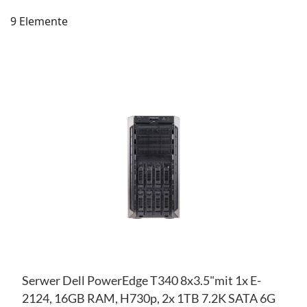
9
Elemente
ZU
WU
ZU
HI
VE
HI
Serwer Dell PowerEdge T340 8x3.5"mit 1x E-
2124, 16GB RAM, H730p, 2x 1TB 7.2K SATA 6G