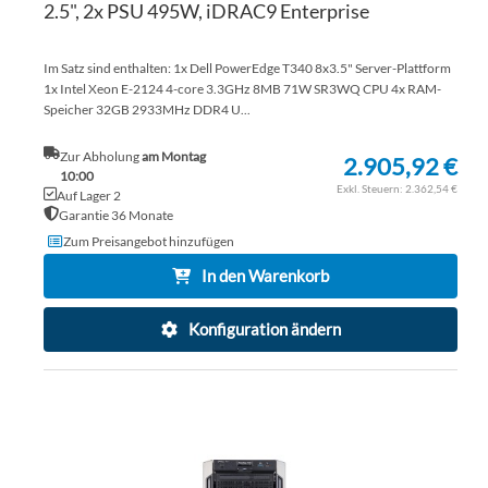
2.5", 2x PSU 495W, iDRAC9 Enterprise
Im Satz sind enthalten: 1x Dell PowerEdge T340 8x3.5" Server-Plattform
1x Intel Xeon E-2124 4-core 3.3GHz 8MB 71W SR3WQ CPU 4x RAM-
Speicher 32GB 2933MHz DDR4 U...
Zur Abholung
am Montag
2.905,92 €
10:00
2.362,54 €
Auf Lager 2
Garantie 36 Monate
Zum Preisangebot hinzufügen
In den Warenkorb
Konfiguration ändern
ZU
WU
ZU
HI
VE