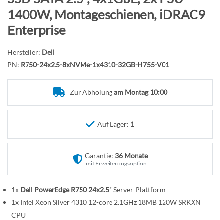
n
f
1400W, Montageschienen, iDRAC9
a
Enterprise
n
g
Hersteller:
Dell
d
PN:
R750-24x2.5-8xNVMe-1x4310-32GB-H755-V01
e
r
B
Zur Abholung
am Montag 10:00
i
l
Auf Lager:
1
d
g
a
Garantie:
36 Monate
l
mit Erweiterungsoption
e
r
1x
Dell PowerEdge R750 24x2.5"
Server-Plattform
i
1x Intel Xeon Silver 4310 12-core 2.1GHz 18MB 120W SRKXN
e
CPU