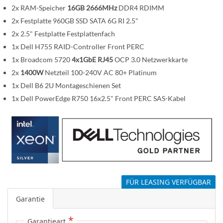
s
2x RAM-Speicher
16GB 2666MHz
DDR4 RDIMM
p
2x Festplatte 960GB SSD SATA 6G RI 2.5"
r
2x 2.5" Festplatte Festplattenfach
i
n
1x Dell H755 RAID-Controller Front PERC
g
1x Broadcom 5720
4x1GbE RJ45
OCP 3.0 Netzwerkkarte
e
2x
1400W
Netzteil 100-240V AC 80+ Platinum
n
1x Dell B6 2U Montageschienen Set
1x Dell PowerEdge R750 16x2.5" Front PERC SAS-Kabel
FÜR LEASING VERFÜGBAR
Garantie
Garantieart