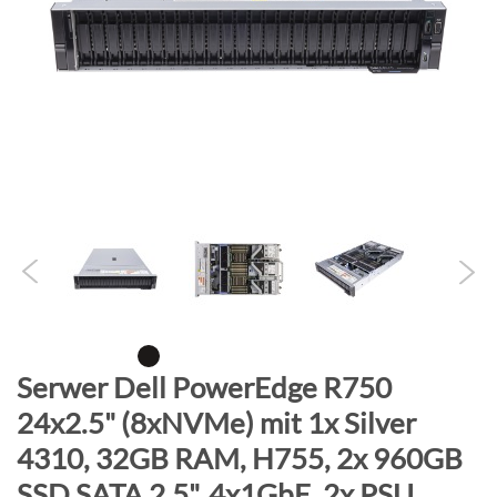
B
i
l
d
g
a
l
e
r
i
e
s
p
r
Z
Serwer Dell PowerEdge R750
i
u
24x2.5" (8xNVMe) mit 1x Silver
n
m
g
4310, 32GB RAM, H755, 2x 960GB
A
e
n
SSD SATA 2.5", 4x1GbE, 2x PSU