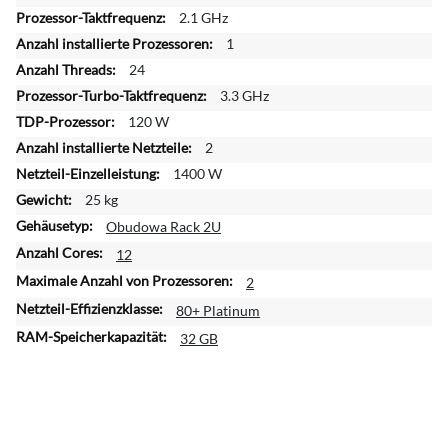
e
2.1 GHz
I
1
n
24
f
o
3.3 GHz
r
120 W
m
2
a
1400 W
t
25 kg
i
o
Obudowa Rack 2U
n
12
e
2
n
80+ Platinum
32 GB