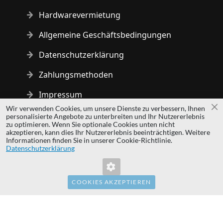
Hardwarevermietung
Allgemeine Geschäftsbedingungen
Datenschutzerklärung
Zahlungsmethoden
Impressum
Wir verwenden Cookies, um unsere Dienste zu verbessern, Ihnen
Sc
personalisierte Angebote zu unterbreiten und Ihr Nutzererlebnis
Copyright © 2014 - 2026 MS Development | All rights reserved
zu optimieren. Wenn Sie optionale Cookies unten nicht
| All logos and trademarks are properties of their respective
akzeptieren, kann dies Ihr Nutzererlebnis beeinträchtigen. Weitere
Informationen finden Sie in unserer Cookie-Richtlinie.
owners.
Datenschutzerklärung
hardwaredirect.pl
hardwaredirect.com
hardwaredirect.fr
COOKIES AKZEPTIEREN