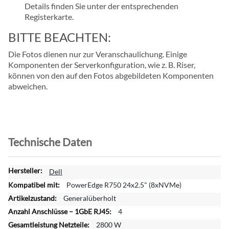
Details finden Sie unter der entsprechenden
Registerkarte.
BITTE BEACHTEN:
Die Fotos dienen nur zur Veranschaulichung. Einige
Komponenten der Serverkonfiguration, wie z. B. Riser,
können von den auf den Fotos abgebildeten Komponenten
abweichen.
Technische Daten
W
Dell
e
PowerEdge R750 24x2.5" (8xNVMe)
i
Generalüberholt
t
4
e
r
2800 W