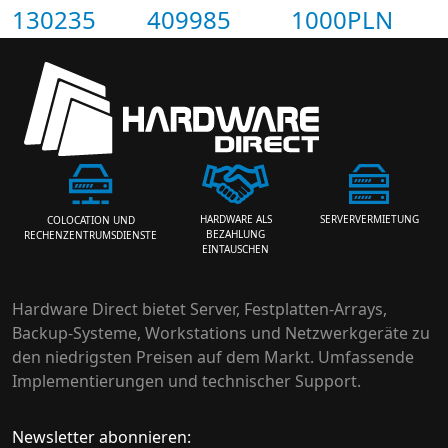
130235
409985
1000PLN
HARDWARE ALS
SERVERVERMIETUNG
COLOCATION UND
BEZAHLUNG
RECHENZENTRUMSDIENSTE
EINTAUSCHEN
Hardware Direct bietet Server, Festplatten-Arrays,
Backup-Systeme, Workstations und Netzwerkgeräte zu
den niedrigsten Preisen auf dem Markt. Umfassende
Implementierungen und technischer Support.
Newsletter abonnieren: