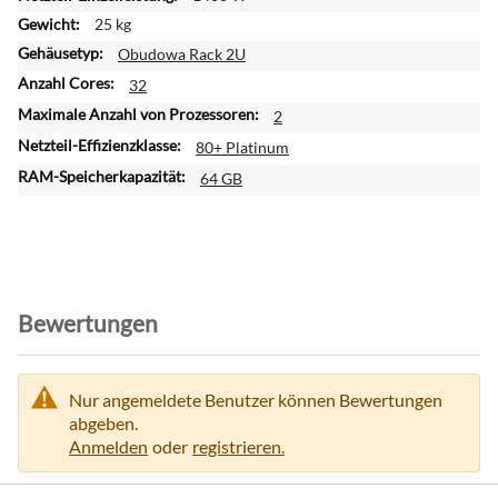
a
25 kg
t
i
Obudowa Rack 2U
o
32
n
2
e
n
80+ Platinum
64 GB
Bewertungen
Nur angemeldete Benutzer können Bewertungen
abgeben.
Anmelden
oder
registrieren.