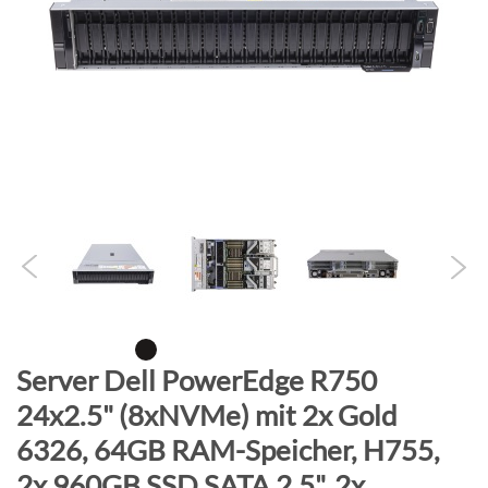
B
i
l
d
g
a
l
e
r
i
e
s
p
r
Z
Server Dell PowerEdge R750
i
u
24x2.5" (8xNVMe) mit 2x Gold
n
m
g
6326, 64GB RAM-Speicher, H755,
A
e
n
2x 960GB SSD SATA 2.5", 2x