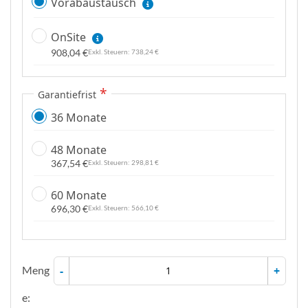
Vorabaustausch
OnSite
908,04 €
738,24 €
Garantiefrist
36 Monate
48 Monate
367,54 €
298,81 €
60 Monate
696,30 €
566,10 €
Meng
-
+
e: