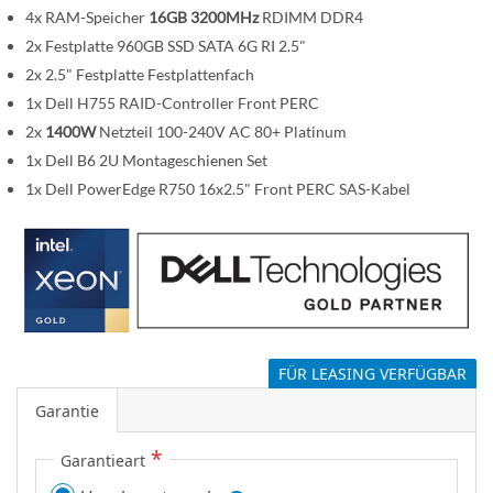
s
4x RAM-Speicher
16GB 3200MHz
RDIMM DDR4
p
2x Festplatte 960GB SSD SATA 6G RI 2.5"
r
2x 2.5" Festplatte Festplattenfach
i
n
1x Dell H755 RAID-Controller Front PERC
g
2x
1400W
Netzteil 100-240V AC 80+ Platinum
e
1x Dell B6 2U Montageschienen Set
n
1x Dell PowerEdge R750 16x2.5" Front PERC SAS-Kabel
FÜR LEASING VERFÜGBAR
Garantie
Garantieart