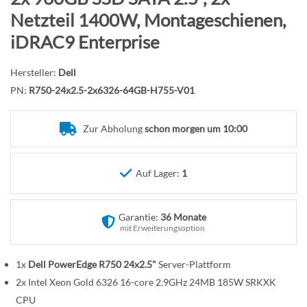
n
f
Netzteil 1400W, Montageschienen,
a
iDRAC9 Enterprise
n
g
Hersteller:
Dell
d
PN:
R750-24x2.5-2x6326-64GB-H755-V01
e
r
B
Zur Abholung
schon morgen um 10:00
i
l
Auf Lager:
1
d
g
a
Garantie:
36 Monate
l
mit Erweiterungsoption
e
r
1x
Dell PowerEdge R750 24x2.5"
Server-Plattform
i
2x Intel Xeon Gold 6326 16-core 2.9GHz 24MB 185W SRKXK
e
CPU