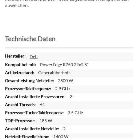
abweichen.
Technische Daten
W
Dell
e
PowerEdge R750 24x2.5"
i
Generalüberholt
t
2800 W
e
r
2.9 GHz
e
2
I
64
n
3.5 GHz
f
o
185 W
r
2
m
1400 W