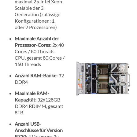
maximal 2 x Intel Xeon
Scalable der 3.
Generation (zulässige
Konfigurationen: 1
oder 2 Prozessoren)
Maximale Anzahl der
Prozessor-Cores:
2x 40
Cores / 80 Threads
CPU, gesamt 80 Cores /
160 Threads
Anzahl RAM-Bänke:
32
DDR4
Maximale RAM-
Kapazität:
32x128GB
DDR4 RDIMM, gesamt
8TB
Anzahl USB-
Anschlüsse für Version
R730:
4 (1x vorne, 2x