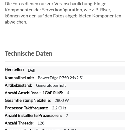
Die Fotos dienen nur zur Veranschaulichung. Einige
Komponenten der Serverkonfiguration, wie z. B. Riser,
können von den auf den Fotos abgebildeten Komponenten
abweichen.
Technische Daten
W
Dell
e
PowerEdge R750 24x2.5"
i
Generalüberholt
t
4
e
r
2800 W
e
2.2 GHz
I
2
n
128
f