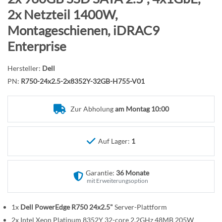
n
f
2x Netzteil 1400W,
a
Montageschienen, iDRAC9
n
g
Enterprise
d
e
Hersteller:
Dell
r
PN:
R750-24x2.5-2x8352Y-32GB-H755-V01
B
i
Zur Abholung
am Montag 10:00
l
d
g
Auf Lager:
1
a
l
Garantie:
36 Monate
e
mit Erweiterungsoption
r
i
1x
Dell PowerEdge R750 24x2.5"
Server-Plattform
e
2x Intel Xeon Platinum 8352Y 32-core 2.2GHz 48MB 205W