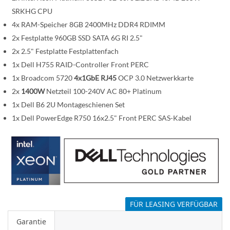
s
p
SRKHG CPU
r
4x RAM-Speicher 8GB 2400MHz DDR4 RDIMM
i
2x Festplatte 960GB SSD SATA 6G RI 2.5"
n
2x 2.5" Festplatte Festplattenfach
g
1x Dell H755 RAID-Controller Front PERC
e
1x Broadcom 5720
4x1GbE RJ45
OCP 3.0 Netzwerkkarte
n
2x
1400W
Netzteil 100-240V AC 80+ Platinum
1x Dell B6 2U Montageschienen Set
1x Dell PowerEdge R750 16x2.5" Front PERC SAS-Kabel
FÜR LEASING VERFÜGBAR
Garantie