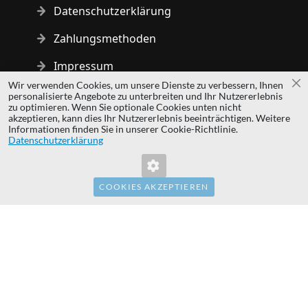
Datenschutzerklärung
Zahlungsmethoden
Impressum
Wir verwenden Cookies, um unsere Dienste zu verbessern, Ihnen
Sc
personalisierte Angebote zu unterbreiten und Ihr Nutzererlebnis
Copyright © 2014 - 2026 MS Development | All rights reserved
zu optimieren. Wenn Sie optionale Cookies unten nicht
| All logos and trademarks are properties of their respective
akzeptieren, kann dies Ihr Nutzererlebnis beeinträchtigen. Weitere
Informationen finden Sie in unserer Cookie-Richtlinie.
owners.
Datenschutzerklärung
hardwaredirect.pl
hardwaredirect.com
hardwaredirect.fr
COOKIES AKZEPTIEREN