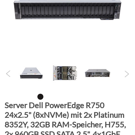
B
i
l
d
g
a
l
e
r
i
e
s
p
r
Z
Server Dell PowerEdge R750
i
u
24x2.5" (8xNVMe) mit 2x Platinum
n
m
g
8352Y, 32GB RAM-Speicher, H755,
A
e
n
2x 960GB SSD SATA 2.5", 4x1GbE,