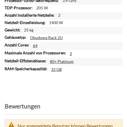
o
3.4 GHz
r
205 W
m
2
a
1400 W
t
25 kg
i
o
Obudowa Rack 2U
n
64
e
2
n
80+ Platinum
32 GB
Bewertungen
Nur angemeldete Benutzer können Bewertungen