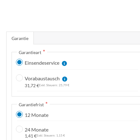
n
Z
u
Garantie
m
A
Garantieart
n
Einsendeservice
f
a
Vorabaustausch
n
31,72 €
25,79 €
g
d
e
Garantiefrist
r
12 Monate
B
i
24 Monate
l
1,41 €
1,15 €
d