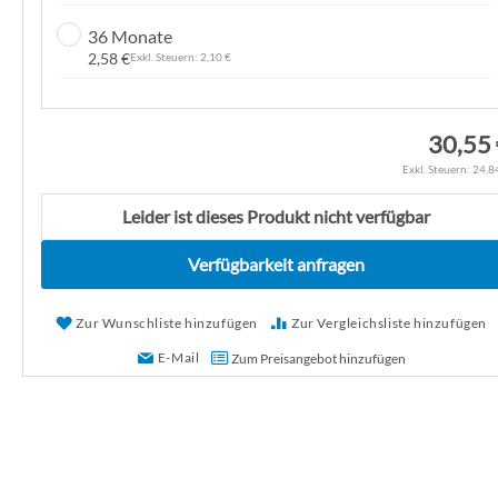
g
36 Monate
a
2,58 €
2,10 €
l
e
r
30,55
i
24,8
e
s
Leider ist dieses Produkt nicht verfügbar
p
Verfügbarkeit anfragen
r
i
n
Zur Wunschliste hinzufügen
Zur Vergleichsliste hinzufügen
g
E-Mail
Zum Preisangebot hinzufügen
e
n