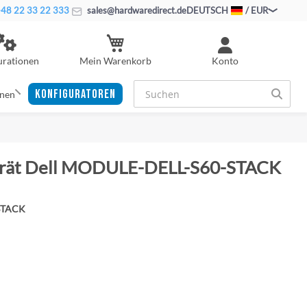
48 22 33 22 333
sales@hardwaredirect.de
DEUTSCH
/ EUR
Mein Warenkorb
urationen
Konto
KONFIGURATOREN
onen
erät Dell MODULE-DELL-S60-STACK
STACK