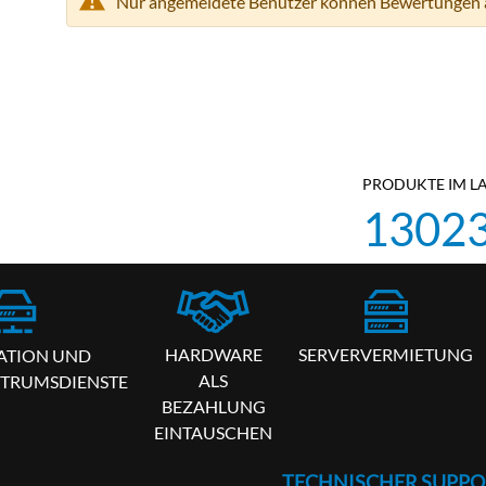
Nur angemeldete Benutzer können Bewertungen 
n
PRODUKTE IM L
1302
HARDWARE
SERVERVERMIETUNG
ATION UND
ALS
TRUMSDIENSTE
BEZAHLUNG
EINTAUSCHEN
TECHNISCHER SUPPO