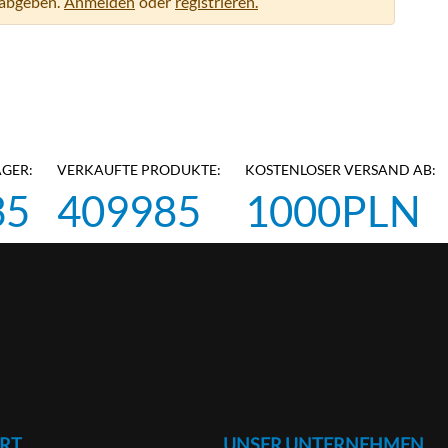
abgeben.
Anmelden
oder
registrieren.
AGER:
VERKAUFTE PRODUKTE:
KOSTENLOSER VERSAND AB:
35
409985
1000PLN
RT
UNSER UNTERNEHMEN