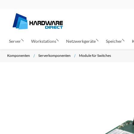
Server
Workstations
Netzwerkgeräte
Speicher
Komponenten
Serverkomponenten
Module für Switches
Z
u
m
E
n
d
e
d
e