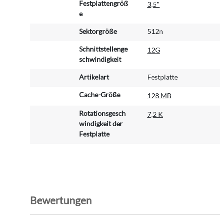
Festplattengröß
3,5"
i
e
o
n
Sektorgröße
512n
e
Schnittstellenge
12G
n
schwindigkeit
Artikelart
Festplatte
Cache-Größe
128 MB
Rotationsgesch
7,2 K
windigkeit der
Festplatte
Bewertungen