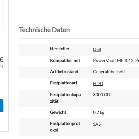
Technische Daten
W
Hersteller
Dell
e
 €
i
Kompatibel mit
PowerVault ME4012, P
t
7 €
Artikelzustand
Generalüberholt
e
r
Festplattenart
HDD
e
I
Festplattenkapa
3000 GB
n
zität
f
o
Gewicht
0.2 kg
r
Festplattenprot
SAS
m
okoll
a
t