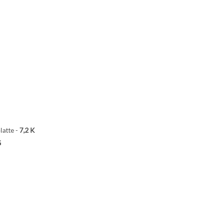
latte -
7,2 K
G