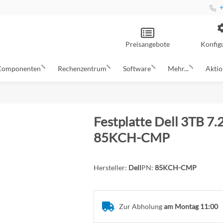
+
Preisangebote
Konfig
Komponenten
Rechenzentrum
Software
Mehr...
Akti
Festplatte Dell 3TB 
85KCH-CMP
Hersteller:
Dell
PN:
85KCH-CMP
Zur Abholung
am Montag 11:00