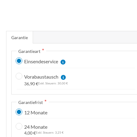
n
Z
u
Garantie
m
A
Garantieart
n
Einsendeservice
f
a
Vorabaustausch
n
36,90 €
30,00 €
g
d
e
Garantiefrist
r
12 Monate
B
i
24 Monate
l
4,00 €
3,25 €
d