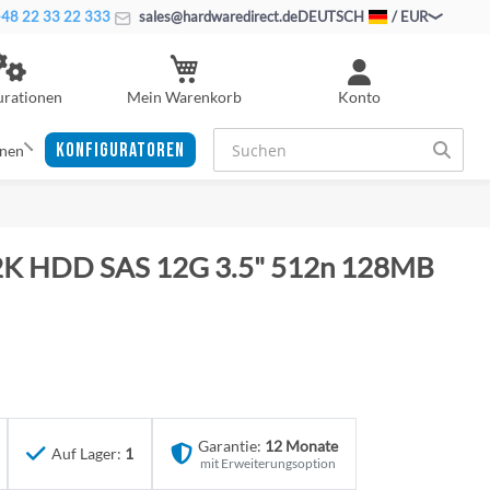
48 22 33 22 333
sales@hardwaredirect.de
DEUTSCH
/ EUR
Mein Warenkorb
urationen
Konto
KONFIGURATOREN
onen
7.2K HDD SAS 12G 3.5" 512n 128MB
Garantie:
12 Monate
Auf Lager:
1
mit Erweiterungsoption