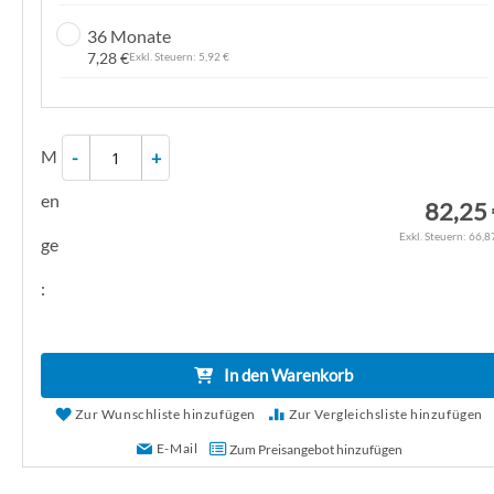
g
36 Monate
a
7,28 €
5,92 €
l
e
r
M
-
+
i
e
en
82,25
s
p
66,8
ge
r
:
i
n
g
e
In den Warenkorb
n
Zur Wunschliste hinzufügen
Zur Vergleichsliste hinzufügen
E-Mail
Zum Preisangebot hinzufügen