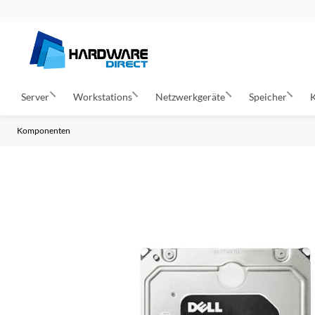
Server
Workstations
Netzwerkgeräte
Speicher
Komponenten
Z
u
m
E
n
d
e
d
e