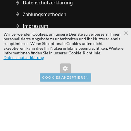
Datenschutzerklärung
Zahlungsmethoden
Impressum
Wir verwenden Cookies, um unsere Dienste zu verbessern, Ihnen
Sc
personalisierte Angebote zu unterbreiten und Ihr Nutzererlebnis
Copyright © 2014 - 2026 MS Development | All rights reserved
zu optimieren. Wenn Sie optionale Cookies unten nicht
| All logos and trademarks are properties of their respective
akzeptieren, kann dies Ihr Nutzererlebnis beeinträchtigen. Weitere
Informationen finden Sie in unserer Cookie-Richtlinie.
owners.
Datenschutzerklärung
hardwaredirect.pl
hardwaredirect.com
hardwaredirect.fr
COOKIES AKZEPTIEREN