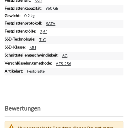
SSD
e
r
960 GB
e
0.2 kg
I
SATA
n
f
2,5"
o
TLC
r
MU
m
a
6G
t
AES-256
i
Festplatte
o
n
e
n
Bewertungen
Nur angemeldete Benutzer können Bewertungen