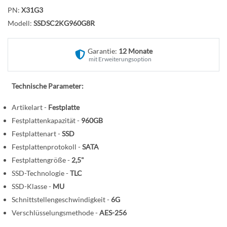
f
n
PN:
X31G3
a
n
Modell:
SSDSC2KG960G8R
g
d
Garantie:
12 Monate
e
mit Erweiterungsoption
r
B
Technische Parameter:
i
Artikelart -
Festplatte
l
d
Festplattenkapazität -
960GB
g
Festplattenart -
SSD
a
Festplattenprotokoll -
SATA
l
Festplattengröße -
2,5"
e
SSD-Technologie -
TLC
r
SSD-Klasse -
MU
i
Schnittstellengeschwindigkeit -
6G
e
Verschlüsselungsmethode -
AES-256
s