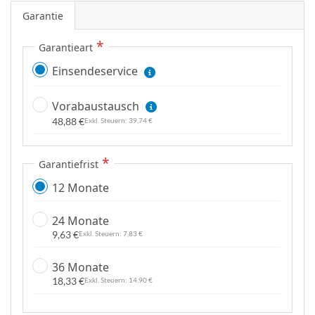
p
Garantie
r
i
Garantieart
n
Einsendeservice
g
e
Vorabaustausch
n
48,88 €
39,74 €
Garantiefrist
12 Monate
24 Monate
9,63 €
7,83 €
36 Monate
18,33 €
14,90 €