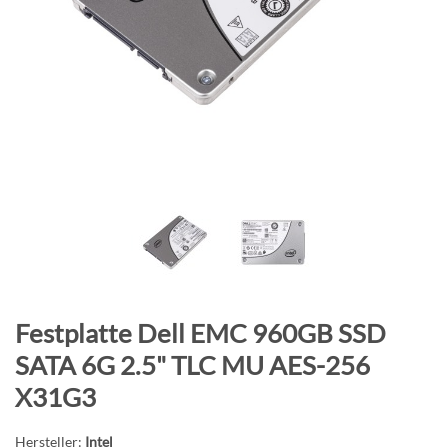
B
i
l
d
g
a
l
e
r
i
e
s
p
Z
Festplatte Dell EMC 960GB SSD
r
u
i
SATA 6G 2.5" TLC MU AES-256
m
n
X31G3
A
g
n
e
Hersteller:
Intel