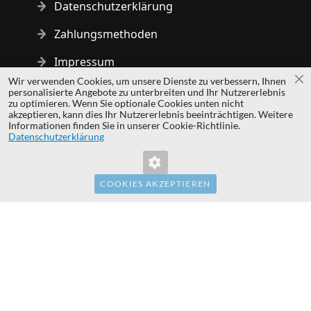
Datenschutzerklärung
Zahlungsmethoden
Impressum
Wir verwenden Cookies, um unsere Dienste zu verbessern, Ihnen
Sc
personalisierte Angebote zu unterbreiten und Ihr Nutzererlebnis
Copyright © 2014 - 2026 MS Development | All rights reserved
zu optimieren. Wenn Sie optionale Cookies unten nicht
| All logos and trademarks are properties of their respective
akzeptieren, kann dies Ihr Nutzererlebnis beeinträchtigen. Weitere
Informationen finden Sie in unserer Cookie-Richtlinie.
owners.
Datenschutzerklärung
hardwaredirect.pl
hardwaredirect.com
hardwaredirect.fr
COOKIES AKZEPTIEREN