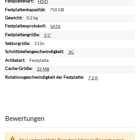
HDD
t
750 GB
e
r
0.2 kg
e
SATA
I
3,5"
n
f
512n
o
3G
r
Festplatte
m
32 MB
a
t
7,2 K
i
o
n
e
n
Bewertungen
Nur angemeldete Benutzer können Bewertungen