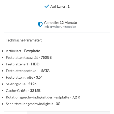
n
e
Auf Lager:
1
r
B
i
Garantie:
12 Monate
l
mit Erweiterungsoption
d
g
Technische Parameter:
a
l
Artikelart -
Festplatte
e
Festplattenkapazität -
750GB
r
Festplattenart -
HDD
i
Festplattenprotokoll -
SATA
e
Festplattengröße -
3,5"
s
Sektorgröße -
512n
p
Cache-Größe -
32 MB
r
Rotationsgeschwindigkeit der Festplatte -
7,2 K
i
Schnittstellengeschwindigkeit -
3G
n
g