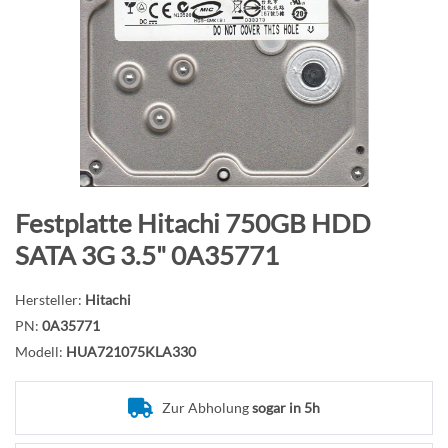
B
i
l
d
g
a
l
e
r
Z
Festplatte Hitachi 750GB HDD
i
u
SATA 3G 3.5" 0A35771
e
m
s
A
Hersteller:
Hitachi
p
n
PN:
0A35771
r
f
Modell:
HUA721075KLA330
i
a
n
n
g
g
Zur Abholung
sogar in 5h
e
d