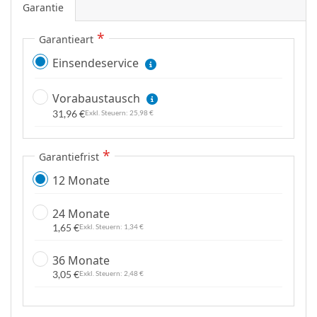
Garantie
e
n
Garantieart
Einsendeservice
Vorabaustausch
31,96 €
25,98 €
Garantiefrist
12 Monate
24 Monate
1,65 €
1,34 €
36 Monate
3,05 €
2,48 €