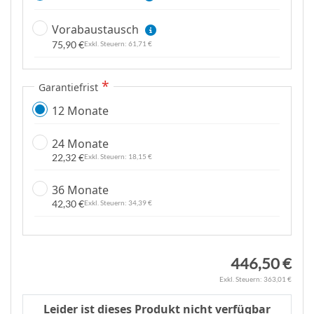
e
Vorabaustausch
n
75,90 €
61,71 €
Garantiefrist
12 Monate
24 Monate
22,32 €
18,15 €
36 Monate
42,30 €
34,39 €
446,50 €
363,01 €
Leider ist dieses Produkt nicht verfügbar