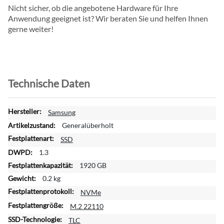
Nicht sicher, ob die angebotene Hardware für Ihre
Anwendung geeignet ist? Wir beraten Sie und helfen Ihnen
gerne weiter!
Technische Daten
W
Samsung
e
Generalüberholt
i
SSD
t
1.3
e
r
1920 GB
e
0.2 kg
I
NVMe
n
f
M.2 22110
o
TLC