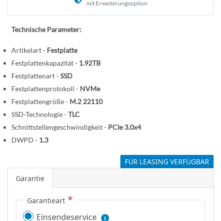
n
e
mit Erweiterungsoption
r
B
Technische Parameter:
i
Artikelart -
Festplatte
l
d
Festplattenkapazität -
1.92TB
g
Festplattenart -
SSD
a
Festplattenprotokoll -
NVMe
l
Festplattengröße -
M.2 22110
e
SSD-Technologie -
TLC
r
Schnittstellengeschwindigkeit -
PCIe 3.0x4
i
DWPD -
1.3
e
s
FÜR LEASING VERFÜGBAR
p
Garantie
r
i
Garantieart
n
Einsendeservice
g