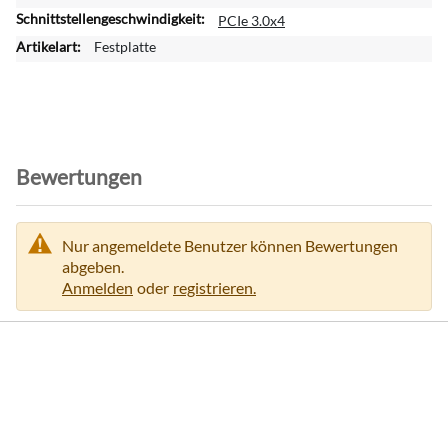
r
PCIe 3.0x4
m
Festplatte
a
t
i
o
n
e
Bewertungen
n
Nur angemeldete Benutzer können Bewertungen
abgeben.
Anmelden
oder
registrieren.