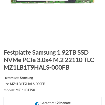
B
i
l
d
g
a
l
e
r
Z
Festplatte Samsung 1.92TB SSD
i
u
NVMe PCIe 3.0x4 M.2 22110 TLC
e
m
MZ1LB1T9HALS-000FB
s
A
p
n
r
Hersteller:
Samsung
f
i
PN:
MZ1LB1T9HALS-000FB
a
n
n
Modell:
MZ-1LB1T90
g
g
e
d
Garantie:
12 Monate