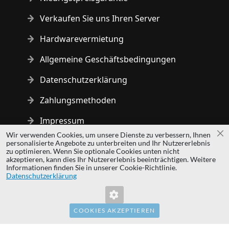
Verkaufen Sie uns Ihren Server
Hardwarevermietung
Allgemeine Geschäftsbedingungen
Datenschutzerklärung
Zahlungsmethoden
Impressum
Wir verwenden Cookies, um unsere Dienste zu verbessern, Ihnen
Sc
personalisierte Angebote zu unterbreiten und Ihr Nutzererlebnis
Copyright © 2014 - 2026 MS Development | All rights reserved
zu optimieren. Wenn Sie optionale Cookies unten nicht
| All logos and trademarks are properties of their respective
akzeptieren, kann dies Ihr Nutzererlebnis beeinträchtigen. Weitere
Informationen finden Sie in unserer Cookie-Richtlinie.
owners.
Datenschutzerklärung
hardwaredirect.pl
hardwaredirect.com
hardwaredirect.fr
COOKIES AKZEPTIEREN