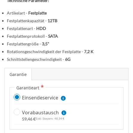
n
Technische Parameter:
e
r
Artikelart -
Festplatte
B
Festplattenkapazität -
12TB
i
Festplattenart -
HDD
l
Festplattenprotokoll -
SATA
d
Festplattengröße -
3,5"
g
Rotationsgeschwindigkeit der Festplatte -
7,2 K
a
l
Schnittstellengeschwindigkeit -
6G
e
r
Garantie
i
Garantieart
e
s
Einsendeservice
p
r
Vorabaustausch
i
59,46 €
48,34 €
n
g