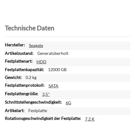
Technische Daten
W
Seagate
e
Generalüberholt
i
HDD
t
12000 GB
e
r
0.2 kg
e
SATA
I
3,5"
n
f
6G
o
Festplatte
r
7,2 K
m
a
t