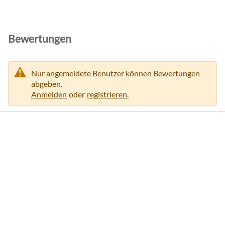
i
o
n
Bewertungen
e
n
Nur angemeldete Benutzer können Bewertungen
abgeben.
Anmelden
oder
registrieren.