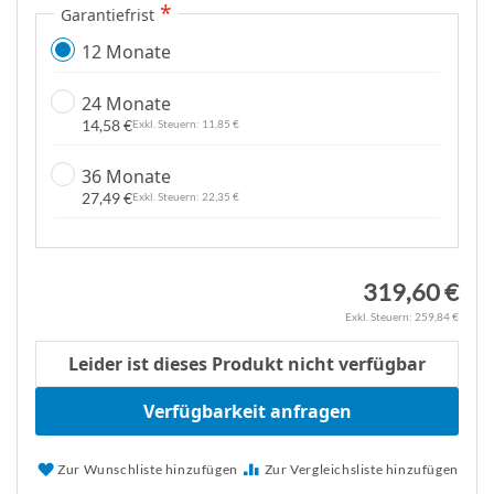
Garantiefrist
e
n
12 Monate
24 Monate
14,58 €
11,85 €
36 Monate
27,49 €
22,35 €
319,60 €
259,84 €
Leider ist dieses Produkt nicht verfügbar
Verfügbarkeit anfragen
Zur Wunschliste hinzufügen
Zur Vergleichsliste hinzufügen