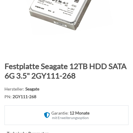
B
i
l
d
g
a
l
e
r
Z
Festplatte Seagate 12TB HDD SATA
i
u
6G 3.5" 2GY111-268
e
m
s
A
Hersteller:
Seagate
p
n
PN:
2GY111-268
r
f
i
a
n
Garantie:
12 Monate
n
mit Erweiterungsoption
g
g
e
d