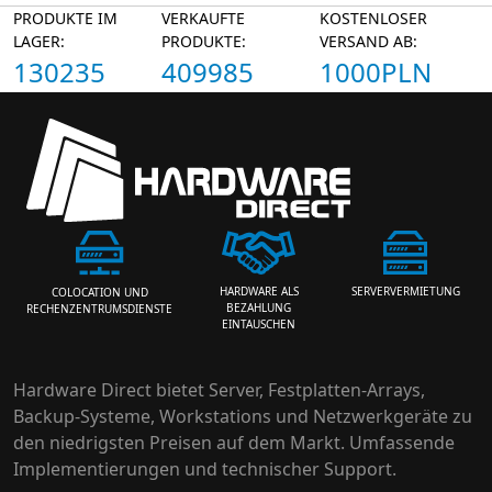
PRODUKTE IM
VERKAUFTE
KOSTENLOSER
LAGER:
PRODUKTE:
VERSAND AB:
130235
409985
1000PLN
HARDWARE ALS
SERVERVERMIETUNG
COLOCATION UND
BEZAHLUNG
RECHENZENTRUMSDIENSTE
EINTAUSCHEN
Hardware Direct bietet Server, Festplatten-Arrays,
Backup-Systeme, Workstations und Netzwerkgeräte zu
den niedrigsten Preisen auf dem Markt. Umfassende
Implementierungen und technischer Support.