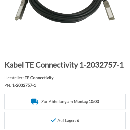
B
i
l
d
g
a
l
e
r
Z
Kabel TE Connectivity 1-2032757-1
i
u
e
m
Hersteller:
TE Connectivity
s
A
PN:
1-2032757-1
p
n
r
f
Zur Abholung
am Montag 10:00
i
a
n
n
g
g
Auf Lager:
6
e
d