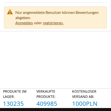
a
t
Nur angemeldete Benutzer können Bewertungen
i
abgeben.
o
Anmelden
oder
registrieren.
n
e
n
PRODUKTE IM
VERKAUFTE
KOSTENLOSER
LAGER:
PRODUKTE:
VERSAND AB:
130235
409985
1000PLN