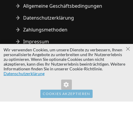
Allgemeine Geschäftsbedingungen
Datenschutzerklärung
Zahlungsmethoden
Impressum
Wir verwenden Cookies, um unsere Dienste zu verbessern, Ihnen
Sc
personalisierte Angebote zu unterbreiten und Ihr Nutzererlebnis
Copyright © 2014 - 2026 MS Development | All rights reserved
zu optimieren. Wenn Sie optionale Cookies unten nicht
| All logos and trademarks are properties of their respective
akzeptieren, kann dies Ihr Nutzererlebnis beeinträchtigen. Weitere
Informationen finden Sie in unserer Cookie-Richtlinie.
owners.
Datenschutzerklärung
hardwaredirect.pl
hardwaredirect.com
hardwaredirect.fr
COOKIES AKZEPTIEREN