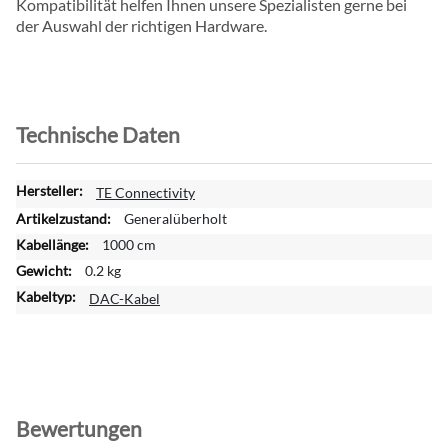
Kompatibilität helfen Ihnen unsere Spezialisten gerne bei
der Auswahl der richtigen Hardware.
Technische Daten
W
TE Connectivity
e
Generalüberholt
i
1000 cm
t
0.2 kg
e
r
DAC-Kabel
e
I
n
f
o
r
Bewertungen
m