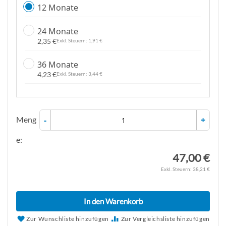
12 Monate
e
n
24 Monate
2,35 €
1,91 €
36 Monate
4,23 €
3,44 €
Meng
-
+
e:
47,00 €
38,21 €
In den Warenkorb
Zur Wunschliste hinzufügen
Zur Vergleichsliste hinzufügen