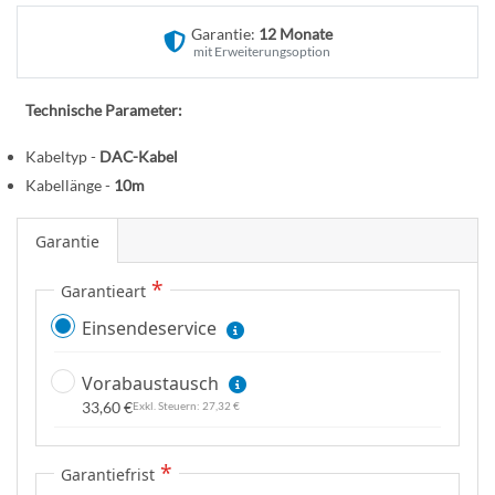
n
e
Garantie:
12 Monate
r
mit Erweiterungsoption
B
i
Technische Parameter:
l
d
Kabeltyp -
DAC-Kabel
g
Kabellänge -
10m
a
l
Garantie
e
r
Garantieart
i
Einsendeservice
e
s
p
Vorabaustausch
r
33,60 €
27,32 €
i
n
Garantiefrist
g