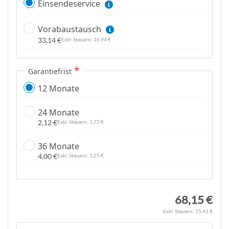
s
Einsendeservice
p
r
Vorabaustausch
i
33,14 €
26,94 €
n
g
Garantiefrist
e
n
12 Monate
24 Monate
2,12 €
1,72 €
36 Monate
4,00 €
3,25 €
68,15 €
55,41 €