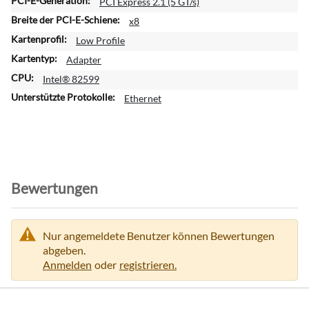
PCI Express 2.1 (5 GT/s)
e
x8
I
Low Profile
n
f
Adapter
o
Intel® 82599
r
Ethernet
m
a
t
i
o
n
Bewertungen
e
n
Nur angemeldete Benutzer können Bewertungen
abgeben.
Anmelden
oder
registrieren.