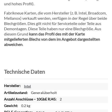
und hohes Profil).
Fabrikneue Karten, die vom Hersteller (z. B. Intel, Broadcom,
Mellanox) verkauft werden, verfügen in der Regel über beide
Blechgrößen. Dies gilt nicht für Serviceteile oder Teile aus
Demontagen. Diese Teile haben nur eine Blechgröße. Aus
diesem Grund
kann das Profil des mit der Karte
mitgelieferten Blechs von dem im Angebot dargestellten
abweichen
.
Technische Daten
W
Intel
e
Generalüberholt
i
2
t
0.2 kg
e
r