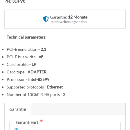
n
PN:
3DFV8
f
a
Garantie:
12 Monate
n
mit Erweiterungsoption
g
d
Technical parameters:
e
r
PCI-E generation -
2.1
B
PCI-E bus width -
x8
i
Card profile -
LP
l
Card type -
ADAPTER
d
Processor -
Intel-82599
g
Supported protocols -
Ethernet
a
l
Number of 10GbE RJ45 ports -
2
e
r
Garantie
i
Garantieart
e