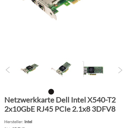
B
i
l
d
g
a
l
e
r
i
e
s
p
r
Z
Netzwerkkarte Dell Intel X540-T2
i
u
2x10GbE RJ45 PCIe 2.1x8 3DFV8
n
m
g
A
e
Hersteller:
Intel
n