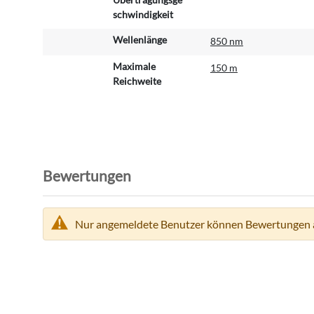
i
schwindigkeit
o
n
Wellenlänge
850 nm
e
n
Maximale
150 m
Reichweite
Bewertungen
Nur angemeldete Benutzer können Bewertungen 