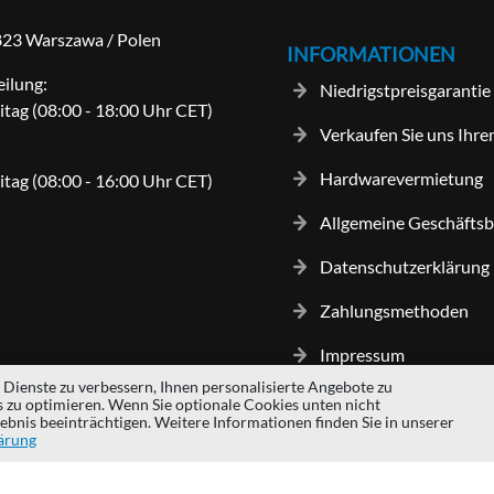
-823 Warszawa / Polen
INFORMATIONEN
eilung:
Niedrigstpreisgarantie
itag (08:00 - 18:00 Uhr CET)
Verkaufen Sie uns Ihre
Hardwarevermietung
itag (08:00 - 16:00 Uhr CET)
Allgemeine Geschäfts
Datenschutzerklärung
Zahlungsmethoden
Impressum
Dienste zu verbessern, Ihnen personalisierte Angebote zu
s zu optimieren. Wenn Sie optionale Cookies unten nicht
gos and trademarks are properties of their respective owners.
hardwaredi
lebnis beeinträchtigen. Weitere Informationen finden Sie in unserer
ärung