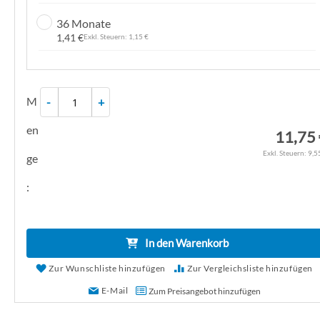
g
36 Monate
a
1,41 €
1,15 €
l
e
r
M
-
+
i
e
en
11,75
s
p
9,5
ge
r
:
i
n
g
e
In den Warenkorb
n
Zur Wunschliste hinzufügen
Zur Vergleichsliste hinzufügen
E-Mail
Zum Preisangebot hinzufügen