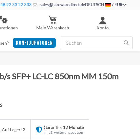
48 22 33 22 333
sales@hardwaredirect.de
DEUTSCH
/ EUR
Mein Warenkorb
urationen
Konto
KONFIGURATOREN
onen
8Gb/s SFP+ LC-LC 850nm MM 150m
S
Garantie:
12 Monate
Auf Lager:
2
mit Erweiterungsoption