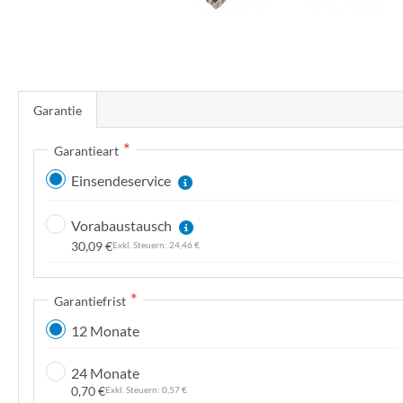
n
Z
u
Garantie
m
A
Garantieart
n
Einsendeservice
f
a
Vorabaustausch
n
30,09 €
24,46 €
g
d
e
Garantiefrist
r
12 Monate
B
i
24 Monate
l
0,70 €
0,57 €
d