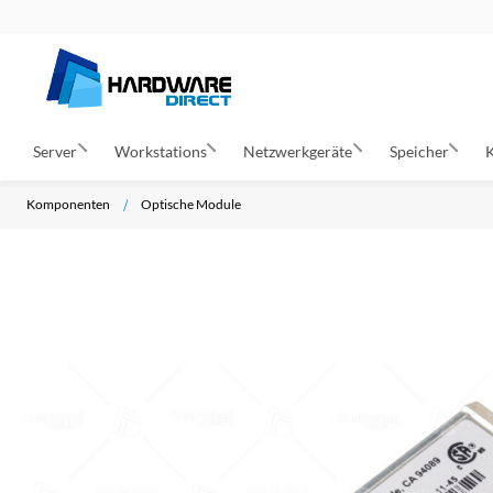
Server
Workstations
Netzwerkgeräte
Speicher
Komponenten
Optische Module
Z
u
m
E
n
d
e
d
e