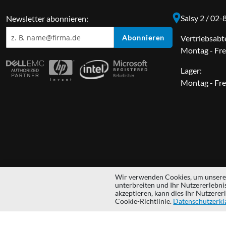
Salsy 2 / 02
Newsletter abonnieren:
Abonnieren
Vertriebsabt
Montag - Fre
Lager:
Montag - Fre
Wir verwenden Cookies, um unsere 
unterbreiten und Ihr Nutzererlebni
Copyright © 2014 - 2026 MS Development | All rights reserved | All lo
akzeptieren, kann dies Ihr Nutzerer
Cookie-Richtlinie.
Datenschutzerkl