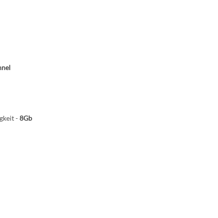
nnel
keit -
8Gb