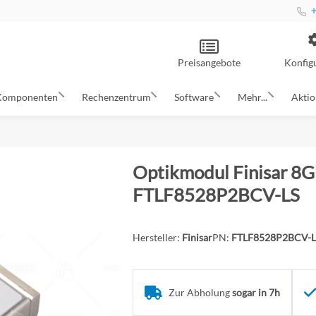
+
Preisangebote
Konfig
Komponenten
Rechenzentrum
Software
Mehr...
Akti
Optikmodul Finisar 
FTLF8528P2BCV-LS
Hersteller:
Finisar
PN:
FTLF8528P2BCV-L
Zur Abholung
sogar in 7h