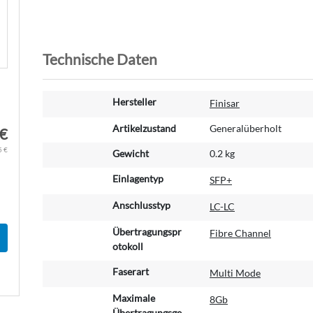
Technische Daten
W
Hersteller
Finisar
e
i
Artikelzustand
Generalüberholt
 €
t
5 €
Gewicht
0.2 kg
e
r
Einlagentyp
SFP+
e
I
Anschlusstyp
LC-LC
n
f
Übertragungspr
Fibre Channel
o
otokoll
r
Faserart
Multi Mode
m
a
Maximale
8Gb
t
Übertragungsge