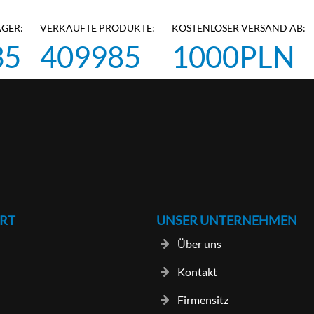
AGER:
VERKAUFTE PRODUKTE:
KOSTENLOSER VERSAND AB:
35
409985
1000PLN
RT
UNSER UNTERNEHMEN
Über uns
Kontakt
Firmensitz