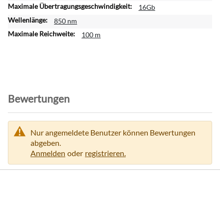
f
16Gb
o
850 nm
r
100 m
m
a
t
i
o
n
Bewertungen
e
n
Nur angemeldete Benutzer können Bewertungen
abgeben.
Anmelden
oder
registrieren.