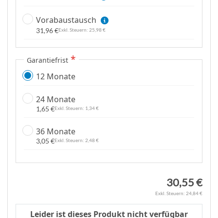
p
r
Vorabaustausch
i
31,96 €
25,98 €
n
g
Garantiefrist
e
n
12 Monate
24 Monate
1,65 €
1,34 €
36 Monate
3,05 €
2,48 €
30,55 €
24,84 €
Leider ist dieses Produkt nicht verfügbar