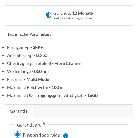
f
n
a
Garantie:
12 Monate
n
mit Erweiterungsoption
g
d
Technische Parameter:
e
r
Einlagentyp -
SFP+
B
Anschlusstyp -
LC-LC
i
Übertragungsprotokoll -
Fibre Channel
l
Wellenlänge -
850 nm
d
Faserart -
Multi Mode
g
Maximale Reichweite -
100 m
a
l
Maximale Übertragungsgeschwindigkeit -
16Gb
e
r
Garantie
i
Garantieart
e
s
Einsendeservice