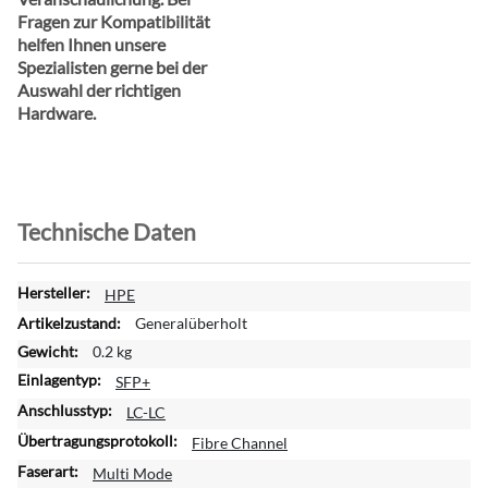
Fragen zur Kompatibilität
helfen Ihnen unsere
Spezialisten gerne bei der
Auswahl der richtigen
Hardware.
Technische Daten
W
HPE
e
Generalüberholt
i
0.2 kg
t
SFP+
e
r
LC-LC
e
Fibre Channel
I
Multi Mode
n