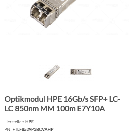
B
i
l
d
g
a
l
e
r
i
e
s
p
Z
Optikmodul HPE 16Gb/s SFP+ LC-
r
u
i
LC 850nm MM 100m E7Y10A
m
n
A
g
Hersteller:
HPE
n
e
PN:
FTLF8529P3BCVAHP