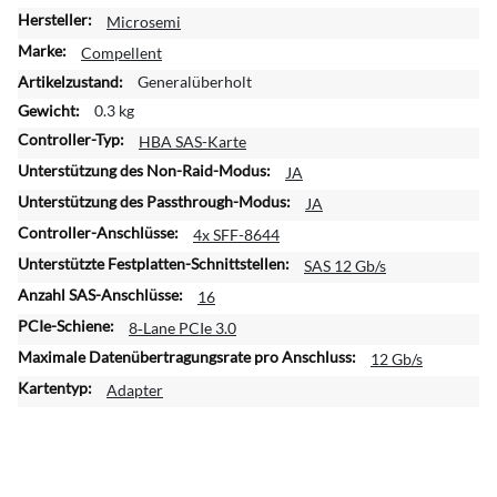
W
Microsemi
e
Compellent
i
Generalüberholt
t
0.3 kg
e
r
HBA SAS-Karte
e
JA
I
JA
n
f
4x SFF-8644
o
SAS 12 Gb/s
r
16
m
a
8‑Lane PCIe 3.0
t
12 Gb/s
i
Adapter
o
n
e
n