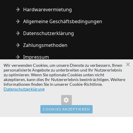
Hardwarevermietung
Allgemeine Geschäftsbedingungen
Datenschutzerklärung
Zahlungsmethoden
Impressum
Wir verwenden Cookies, um unsere Dienste zu verbessern, Ihnen
Sc
personalisierte Angebote zu unterbreiten und Ihr Nutzererlebnis
Copyright © 2014 - 2026 MS Development | All rights reserved
zu optimieren. Wenn Sie optionale Cookies unten nicht
| All logos and trademarks are properties of their respective
akzeptieren, kann dies Ihr Nutzererlebnis beeinträchtigen. Weitere
Informationen finden Sie in unserer Cookie-Richtlinie.
owners.
Datenschutzerklärung
hardwaredirect.pl
hardwaredirect.com
hardwaredirect.fr
COOKIES AKZEPTIEREN