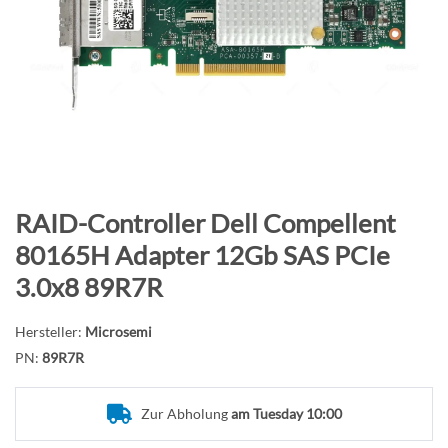
B
i
l
d
g
a
l
e
r
Z
RAID-Controller Dell Compellent
i
u
80165H Adapter 12Gb SAS PCIe
e
m
3.0x8 89R7R
s
A
p
n
r
Hersteller:
Microsemi
f
i
PN:
89R7R
a
n
n
g
g
Zur Abholung
am Tuesday 10:00
e
d