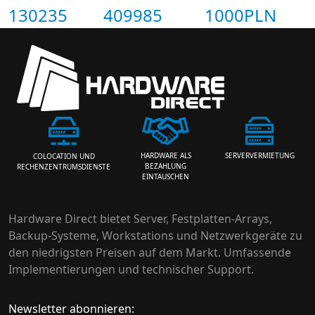
130235
409985
1000PLN
HARDWARE ALS
SERVERVERMIETUNG
COLOCATION UND
BEZAHLUNG
RECHENZENTRUMSDIENSTE
EINTAUSCHEN
Hardware Direct bietet Server, Festplatten-Arrays,
Backup-Systeme, Workstations und Netzwerkgeräte zu
den niedrigsten Preisen auf dem Markt. Umfassende
Implementierungen und technischer Support.
Newsletter abonnieren: