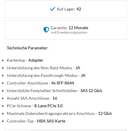
n
e
Auf Lager:
42
r
B
i
Garantie:
12 Monate
l
mit Erweiterungsoption
d
g
Technische Parameter:
a
l
Kartentyp -
Adapter
e
Unterstützung des Non-Raid-Modus -
JA
r
Unterstützung des Passthrough-Modus -
JA
i
Controller-Anschlüsse -
4x SFF-8644
e
Unterstützte Festplatten-Schnittstellen -
SAS 12 Gb/s
s
Anzahl SAS-Anschlüsse -
16
p
PCIe-Schiene -
8‑Lane PCIe 3.0
r
Maximale Datenübertragungsrate pro Anschluss -
12 Gb/s
i
Controller-Typ -
HBA SAS-Karte
n
g