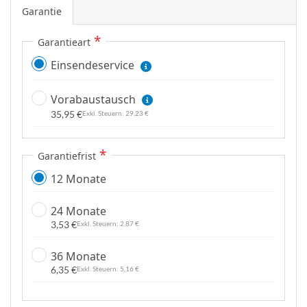
e
Garantie
n
Garantieart
Einsendeservice
Vorabaustausch
35,95 €
29,23 €
Garantiefrist
12 Monate
24 Monate
3,53 €
2,87 €
36 Monate
6,35 €
5,16 €