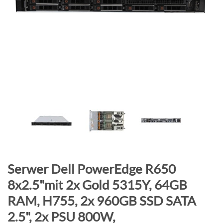
B
i
l
d
g
a
l
e
r
i
e
s
p
r
Z
Serwer Dell PowerEdge R650
i
u
8x2.5"mit 2x Gold 5315Y, 64GB
n
m
RAM, H755, 2x 960GB SSD SATA
g
A
e
n
2.5", 2x PSU 800W,