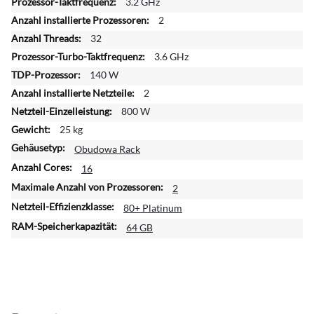
r
3.2 GHz
e
2
I
32
n
3.6 GHz
f
o
140 W
r
2
m
800 W
a
25 kg
t
i
Obudowa Rack
o
16
n
2
e
n
80+ Platinum
64 GB