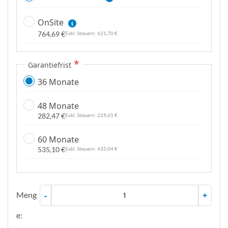
OnSite
764,69 €
621,70 €
Garantiefrist
36 Monate
48 Monate
282,47 €
229,65 €
60 Monate
535,10 €
435,04 €
Meng
-
+
e: