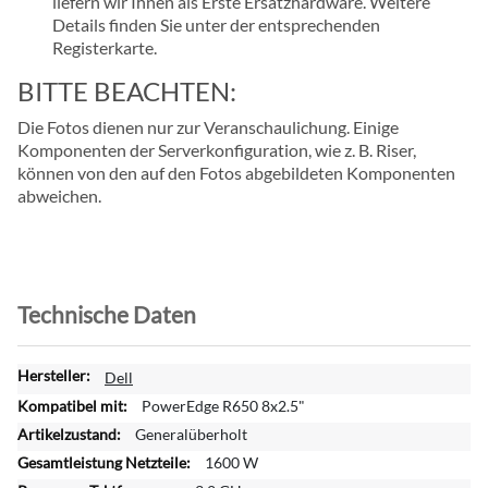
liefern wir Ihnen als Erste Ersatzhardware. Weitere
Details finden Sie unter der entsprechenden
Registerkarte.
BITTE BEACHTEN:
Die Fotos dienen nur zur Veranschaulichung. Einige
Komponenten der Serverkonfiguration, wie z. B. Riser,
können von den auf den Fotos abgebildeten Komponenten
abweichen.
Technische Daten
W
Dell
e
PowerEdge R650 8x2.5"
i
Generalüberholt
t
1600 W
e