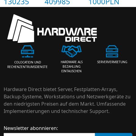
130235
409985
1000PLN
HARDWARE ALS
SERVERVERMIETUNG
COLOCATION UND
BEZAHLUNG
RECHENZENTRUMSDIENSTE
EINTAUSCHEN
Hardware Direct bietet Server, Festplatten-Arrays,
Backup-Systeme, Workstations und Netzwerkgeräte zu
den niedrigsten Preisen auf dem Markt. Umfassende
Implementierungen und technischer Support.
Newsletter abonnieren: