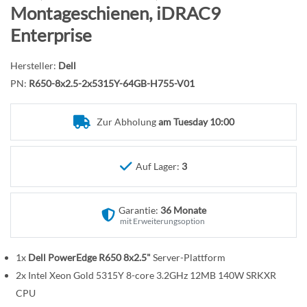
n
f
Montageschienen, iDRAC9
a
Enterprise
n
g
Hersteller:
Dell
d
PN:
R650-8x2.5-2x5315Y-64GB-H755-V01
e
r
B
Zur Abholung
am Tuesday 10:00
i
l
Auf Lager:
3
d
g
a
Garantie:
36 Monate
l
mit Erweiterungsoption
e
r
1x
Dell PowerEdge R650 8x2.5"
Server-Plattform
i
2x Intel Xeon Gold 5315Y 8-core 3.2GHz 12MB 140W SRKXR
e
CPU
s