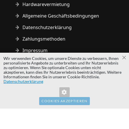
Hardwarevermietung
Allgemeine Geschäftsbedingungen
Datenschutzerklärung
Zahlungsmethoden
Impressum
Wir verwenden Cookies, um unsere Dienste zu verbessern, Ihnen
Sc
personalisierte Angebote zu unterbreiten und Ihr Nutzererlebnis
Copyright © 2014 - 2026 MS Development | All rights reserved
zu optimieren. Wenn Sie optionale Cookies unten nicht
| All logos and trademarks are properties of their respective
akzeptieren, kann dies Ihr Nutzererlebnis beeinträchtigen. Weitere
Informationen finden Sie in unserer Cookie-Richtlinie.
owners.
Datenschutzerklärung
hardwaredirect.pl
hardwaredirect.com
hardwaredirect.fr
COOKIES AKZEPTIEREN