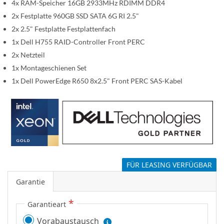
4x RAM-Speicher 16GB 2933MHz RDIMM DDR4
p
2x Festplatte 960GB SSD SATA 6G RI 2.5"
r
2x 2.5" Festplatte Festplattenfach
i
n
1x Dell H755 RAID-Controller Front PERC
g
2x Netzteil
e
1x Montageschienen Set
n
1x Dell PowerEdge R650 8x2.5" Front PERC SAS-Kabel
FÜR LEASING VERFÜGBAR
Garantie
Garantieart
Vorabaustausch