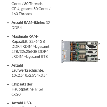
Cores / 80 Threads
CPU, gesamt 80 Cores /
160 Threads
Anzahl RAM-Bänke
: 32
DDR4
Maximale RAM-
Kapazität
: 32x64GB
DDR4 RDIMM, gesamt
2TB/32x256GB DDR4
LRDIMM, gesamt 8TB
Anzahl
Laufwerksschächte
:
10x2,5", 8x2,5", 4x3,5"
Chipsatz der
Hauptplatine
: Intel
C620
Anzahl USB-