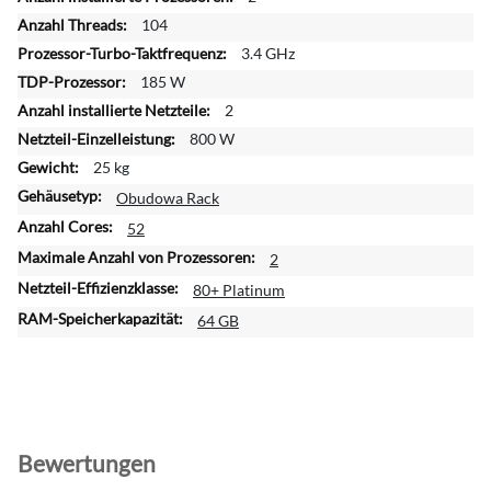
I
104
n
3.4 GHz
f
o
185 W
r
2
m
800 W
a
25 kg
t
i
Obudowa Rack
o
52
n
2
e
n
80+ Platinum
64 GB
Bewertungen