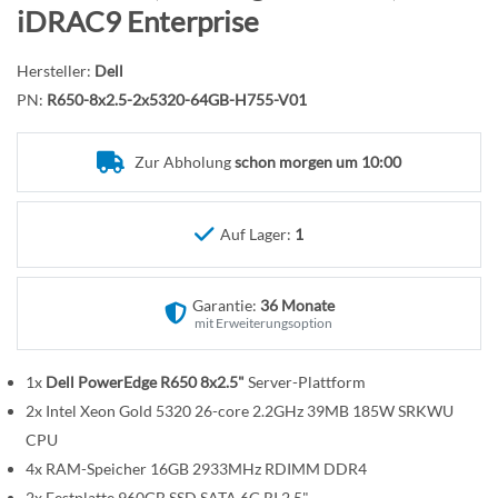
n
f
iDRAC9 Enterprise
a
n
Hersteller:
Dell
g
PN:
R650-8x2.5-2x5320-64GB-H755-V01
d
e
Zur Abholung
schon morgen um 10:00
r
B
i
Auf Lager:
1
l
d
g
Garantie:
36 Monate
a
mit Erweiterungsoption
l
e
1x
Dell PowerEdge R650 8x2.5"
Server-Plattform
r
2x Intel Xeon Gold 5320 26-core 2.2GHz 39MB 185W SRKWU
i
CPU
e
4x RAM-Speicher 16GB 2933MHz RDIMM DDR4
s
2x Festplatte 960GB SSD SATA 6G RI 2.5"