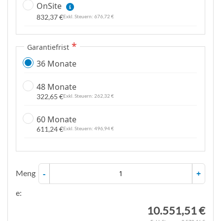
OnSite
832,37 €
676,72 €
Garantiefrist
36 Monate
48 Monate
322,65 €
262,32 €
60 Monate
611,24 €
496,94 €
Meng
-
+
e:
10.551,51 €