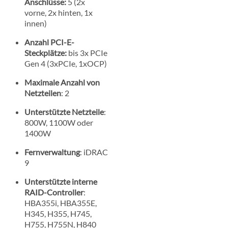
Anschlüsse:
5 (2x
vorne, 2x hinten, 1x
innen)
Anzahl PCI-E-
Steckplätze:
bis 3x PCIe
Gen 4 (3xPCIe, 1xOCP)
Maximale Anzahl von
Netzteilen
: 2
Unterstützte Netzteile
:
800W, 1100W oder
1400W
Fernverwaltung
: iDRAC
9
Unterstützte interne
RAID-Controller
:
HBA355i, HBA355E,
H345, H355, H745,
H755, H755N, H840