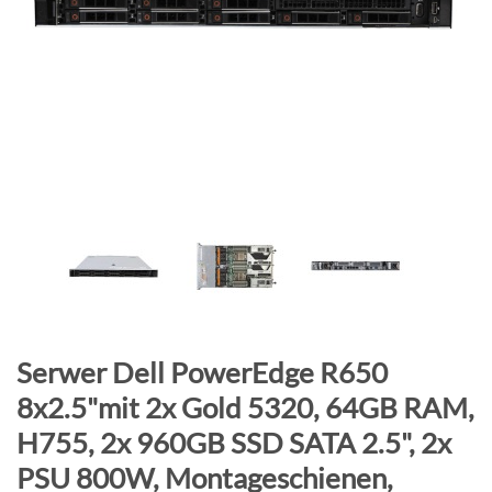
B
i
l
d
g
a
l
e
r
i
e
s
p
r
Z
Serwer Dell PowerEdge R650
i
u
8x2.5"mit 2x Gold 5320, 64GB RAM,
n
m
H755, 2x 960GB SSD SATA 2.5", 2x
g
A
e
n
PSU 800W, Montageschienen,