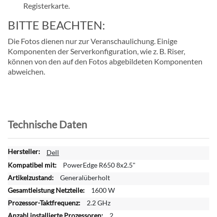
Registerkarte.
BITTE BEACHTEN:
Die Fotos dienen nur zur Veranschaulichung. Einige
Komponenten der Serverkonfiguration, wie z. B. Riser,
können von den auf den Fotos abgebildeten Komponenten
abweichen.
Technische Daten
W
Dell
e
PowerEdge R650 8x2.5"
i
Generalüberholt
t
1600 W
e
r
2.2 GHz
e
2