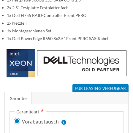
p
2x 2.5" Festplatte Festplattenfach
r
1x Dell H755 RAID-Controller Front PERC
i
2x Netzteil
n
1x Montageschienen Set
g
1x Dell PowerEdge R650 8x2.5" Front PERC SAS-Kabel
e
n
FÜR LEASING VERFÜGBAR
Garantie
Garantieart
Vorabaustausch