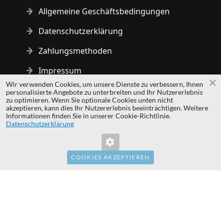
Allgemeine Geschäftsbedingungen
Datenschutzerklärung
Zahlungsmethoden
Impressum
Wir verwenden Cookies, um unsere Dienste zu verbessern, Ihnen
Sc
personalisierte Angebote zu unterbreiten und Ihr Nutzererlebnis
Copyright © 2014 - 2026 MS Development | All rights reserved
zu optimieren. Wenn Sie optionale Cookies unten nicht
| All logos and trademarks are properties of their respective
akzeptieren, kann dies Ihr Nutzererlebnis beeinträchtigen. Weitere
Informationen finden Sie in unserer Cookie-Richtlinie.
owners.
Datenschutzerklärung
hardwaredirect.pl
hardwaredirect.com
hardwaredirect.fr
COOKIES AKZEPTIEREN