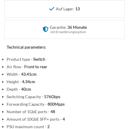
n
e
Auf Lager:
13
r
B
i
Garantie:
36 Monate
l
mit Erweiterungsoption
d
g
Technical parameters:
a
l
Product type -
Switch
e
Air flow -
Front to rear
r
Width -
43.41cm
i
Height -
4.34cm
e
Depth -
40cm
s
Switching Capacity -
576Gbps
p
Forwarding Capacity -
800Mpps
r
Number of 1GbE ports -
48
i
Amount of 10GbE SFP+ ports -
4
n
g
PSU maximum count -
2