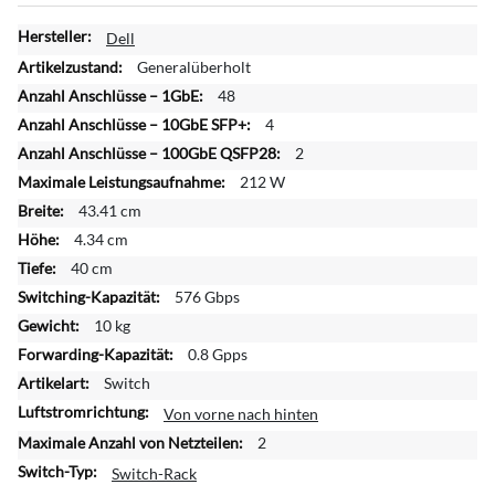
W
Dell
e
Generalüberholt
i
48
t
4
e
r
2
e
212 W
I
43.41 cm
n
4.34 cm
f
o
40 cm
r
576 Gbps
m
10 kg
a
0.8 Gpps
t
Switch
i
o
Von vorne nach hinten
n
2
e
Switch-Rack
n