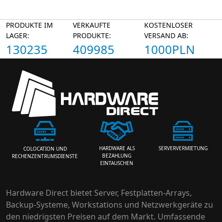
PRODUKTE IM
VERKAUFTE
KOSTENLOSER
LAGER:
PRODUKTE:
VERSAND AB:
130235
409985
1000PLN
HARDWARE ALS
SERVERVERMIETUNG
COLOCATION UND
BEZAHLUNG
RECHENZENTRUMSDIENSTE
EINTAUSCHEN
Hardware Direct bietet Server, Festplatten-Arrays,
Backup-Systeme, Workstations und Netzwerkgeräte zu
den niedrigsten Preisen auf dem Markt. Umfassende