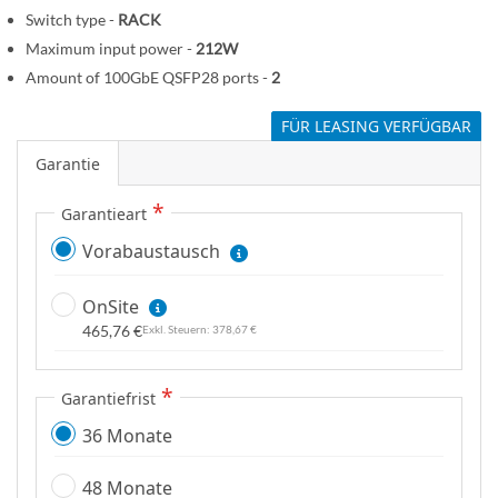
e
Switch type -
RACK
n
Maximum input power -
212W
Amount of 100GbE QSFP28 ports -
2
FÜR LEASING VERFÜGBAR
Garantie
Garantieart
Vorabaustausch
OnSite
465,76 €
378,67 €
Garantiefrist
36 Monate
48 Monate