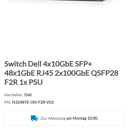
B
i
l
d
g
a
l
e
r
Z
Switch Dell 4x10GbE SFP+
i
u
48x1GbE RJ45 2x100GbE QSFP28
e
m
F2R 1x PSU
s
A
p
n
r
Hersteller:
Dell
f
i
PN:
N3248TE-ON-F2R-V02
a
n
n
g
g
Zur Abholung
am Montag 10:00
e
d