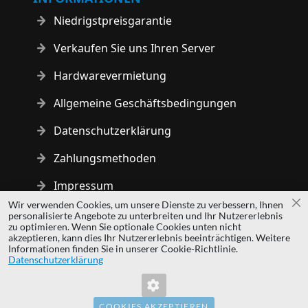
Niedrigstpreisgarantie
Verkaufen Sie uns Ihren Server
Hardwarevermietung
Allgemeine Geschäftsbedingungen
Datenschutzerklärung
Zahlungsmethoden
Impressum
Wir verwenden Cookies, um unsere Dienste zu verbessern, Ihnen
Sc
personalisierte Angebote zu unterbreiten und Ihr Nutzererlebnis
Copyright © 2014 - 2026 MS Development | All rights reserved
zu optimieren. Wenn Sie optionale Cookies unten nicht
| All logos and trademarks are properties of their respective
akzeptieren, kann dies Ihr Nutzererlebnis beeinträchtigen. Weitere
Informationen finden Sie in unserer Cookie-Richtlinie.
owners.
Datenschutzerklärung
hardwaredirect.pl
hardwaredirect.com
hardwaredirect.fr
COOKIES AKZEPTIEREN