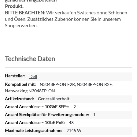
Produkt.
BITTE BEACHTEN:
Wir verkaufen Switches ohne Schienen
und Ösen. Zusätzliches Zubehör können Sie in unserem
Shop erwerben.
Technische Daten
W
Dell
e
N3048EP-ON F2R, N3048EP-ON R2F,
i
Networking N3048EP-ON
t
Generalüberholt
e
2
r
e
1
I
48
n
2145 W
f