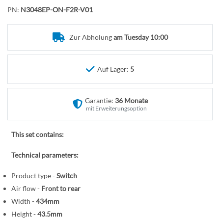
f
n
PN:
N3048EP-ON-F2R-V01
a
n
g
Zur Abholung
am Tuesday 10:00
d
e
Auf Lager:
5
r
B
i
Garantie:
36 Monate
l
mit Erweiterungsoption
d
g
This set contains:
a
l
Technical parameters:
e
r
Product type -
Switch
i
Air flow -
Front to rear
e
Width -
434mm
s
Height -
43.5mm