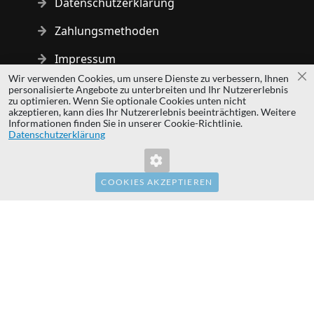
Datenschutzerklärung
Zahlungsmethoden
Impressum
Wir verwenden Cookies, um unsere Dienste zu verbessern, Ihnen
Sc
personalisierte Angebote zu unterbreiten und Ihr Nutzererlebnis
Copyright © 2014 - 2026 MS Development | All rights reserved
zu optimieren. Wenn Sie optionale Cookies unten nicht
| All logos and trademarks are properties of their respective
akzeptieren, kann dies Ihr Nutzererlebnis beeinträchtigen. Weitere
Informationen finden Sie in unserer Cookie-Richtlinie.
owners.
Datenschutzerklärung
hardwaredirect.pl
hardwaredirect.com
hardwaredirect.fr
COOKIES AKZEPTIEREN