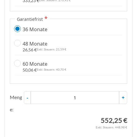
333,23 €
270,92 €
Garantiefrist
36 Monate
48 Monate
26,56 €
21,59 €
60 Monate
50,06 €
40,70 €
Meng
-
+
e:
552,25 €
448,98 €