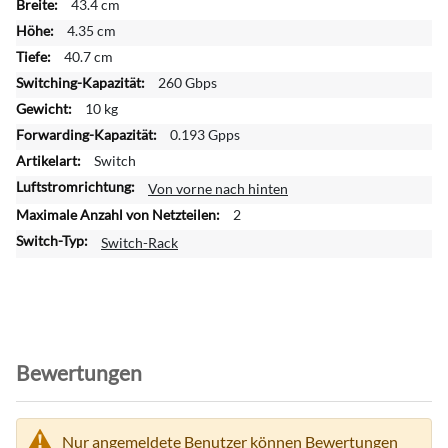
43.4 cm
o
r
4.35 cm
m
40.7 cm
a
260 Gbps
t
10 kg
i
0.193 Gpps
o
n
Switch
e
Von vorne nach hinten
n
2
Switch-Rack
Bewertungen
Nur angemeldete Benutzer können Bewertungen