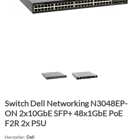
B
i
l
d
g
a
l
e
r
i
e
s
p
Z
Switch Dell Networking N3048EP-
r
u
i
ON 2x10GbE SFP+ 48x1GbE PoE
m
n
F2R 2x PSU
A
g
n
e
Hersteller:
Dell