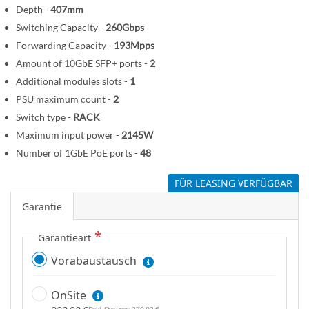
p
Depth -
407mm
r
Switching Capacity -
260Gbps
i
Forwarding Capacity -
193Mpps
n
Amount of 10GbE SFP+ ports -
2
g
Additional modules slots -
1
e
PSU maximum count -
2
n
Switch type -
RACK
Maximum input power -
2145W
Number of 1GbE PoE ports -
48
FÜR LEASING VERFÜGBAR
Garantie
Garantieart
Vorabaustausch
OnSite