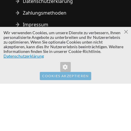
Datenschutzerklärung
Zahlungsmethoden
Impressum
Wir verwenden Cookies, um unsere Dienste zu verbessern, Ihnen
Sc
personalisierte Angebote zu unterbreiten und Ihr Nutzererlebnis
Copyright © 2014 - 2026 MS Development | All rights reserved
zu optimieren. Wenn Sie optionale Cookies unten nicht
| All logos and trademarks are properties of their respective
akzeptieren, kann dies Ihr Nutzererlebnis beeinträchtigen. Weitere
Informationen finden Sie in unserer Cookie-Richtlinie.
owners.
Datenschutzerklärung
hardwaredirect.pl
hardwaredirect.com
hardwaredirect.fr
COOKIES AKZEPTIEREN