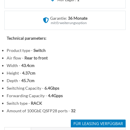
n
e
r
B
Garantie:
36 Monate
i
mit Erweiterungsoption
l
d
Technical parameters:
g
Product type -
Switch
a
l
Air flow -
Rear to front
e
Width -
43.4cm
r
Height -
4.37cm
i
Depth -
45.7cm
e
Switching Capacity -
6.4Gbps
s
Forwarding Capacity -
4.4Gpps
p
Switch type -
RACK
r
Amount of 100GbE QSFP28 ports -
32
i
n
FÜR LEASING VERFÜGBAR
g