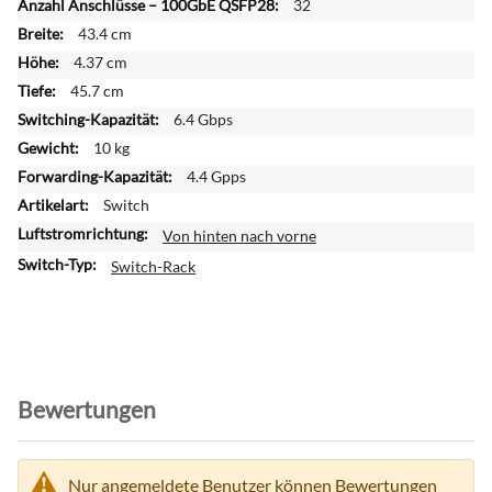
r
32
e
43.4 cm
I
4.37 cm
n
45.7 cm
f
o
6.4 Gbps
r
10 kg
m
4.4 Gpps
a
Switch
t
i
Von hinten nach vorne
o
Switch-Rack
n
e
n
Bewertungen
Nur angemeldete Benutzer können Bewertungen