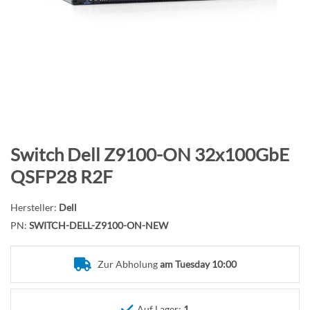
B
i
l
d
g
a
l
e
r
Z
Switch Dell Z9100-ON 32x100GbE
i
u
QSFP28 R2F
e
m
s
A
Hersteller:
Dell
p
n
PN:
SWITCH-DELL-Z9100-ON-NEW
r
f
i
a
n
Zur Abholung
am Tuesday 10:00
n
g
g
e
d
Auf Lager:
1