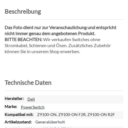
Beschreibung
Das Foto dient nur zur Veranschaulichung und entspricht
nicht immer genau dem angebotenen Produkt.
BITTE BEACHTEN:
Wir verkaufen Switches ohne
Stromkabel, Schienen und Ösen. Zusätzliches Zubehör
können Sie in unserem Shop erwerben.
Technische Daten
W
Dell
e
PowerSwitch
i
Z9100-ON, Z9100-ON F2R, Z9100-ON R2F
t
Generalüberholt
e