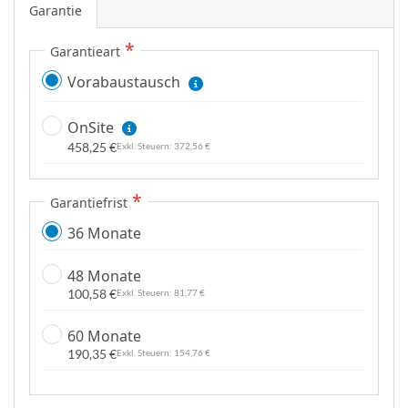
Garantie
e
n
Garantieart
Vorabaustausch
OnSite
458,25 €
372,56 €
Garantiefrist
36 Monate
48 Monate
100,58 €
81,77 €
60 Monate
190,35 €
154,76 €