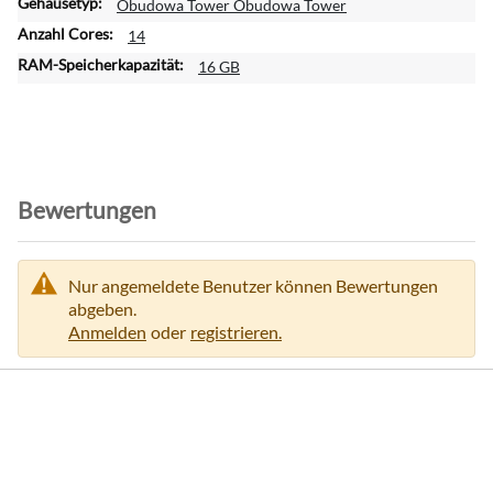
o
Obudowa Tower Obudowa Tower
r
14
m
16 GB
a
t
i
o
n
e
Bewertungen
n
Nur angemeldete Benutzer können Bewertungen
abgeben.
Anmelden
oder
registrieren.