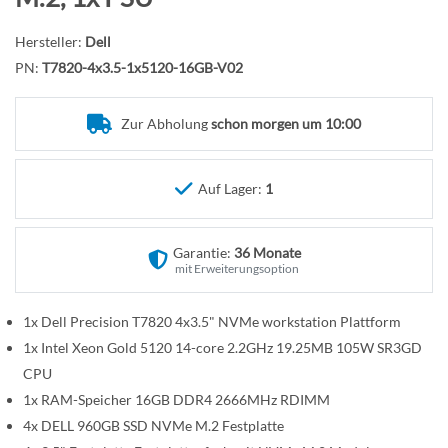
n
f
a
Hersteller:
Dell
n
PN:
T7820-4x3.5-1x5120-16GB-V02
g
d
Zur Abholung
schon morgen um 10:00
e
r
B
Auf Lager:
1
i
l
Garantie:
36 Monate
d
mit Erweiterungsoption
g
a
1x Dell Precision T7820 4x3.5" NVMe workstation Plattform
l
1x Intel Xeon Gold 5120 14-core 2.2GHz 19.25MB 105W SR3GD
e
r
CPU
i
1x RAM-Speicher 16GB DDR4 2666MHz RDIMM
e
4x DELL 960GB SSD NVMe M.2 Festplatte