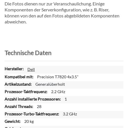
Die Fotos dienen nur zur Veranschaulichung. Einige
Komponenten der Serverkonfiguration, wie z. B. Riser,
können von den auf den Fotos abgebildeten Komponenten
abweichen.
Technische Daten
W
Dell
e
Precision T7820 4x3.5"
i
Generalüberholt
t
2.2 GHz
e
r
1
e
28
I
3.2 GHz
n
20 kg
f