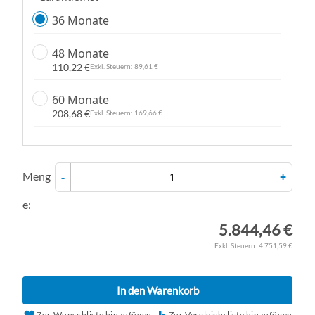
36 Monate
48 Monate
110,22 €
89,61 €
60 Monate
208,68 €
169,66 €
Meng
-
+
e:
5.844,46 €
4.751,59 €
In den Warenkorb
Zur Wunschliste hinzufügen
Zur Vergleichsliste hinzufügen