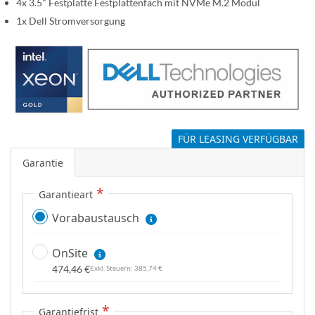
s
4x 3.5" Festplatte Festplattenfach mit NVMe M.2 Modul
p
1x Dell Stromversorgung
r
i
n
g
e
n
FÜR LEASING VERFÜGBAR
Garantie
Garantieart
Vorabaustausch
OnSite
474,46 €
385,74 €
Garantiefrist