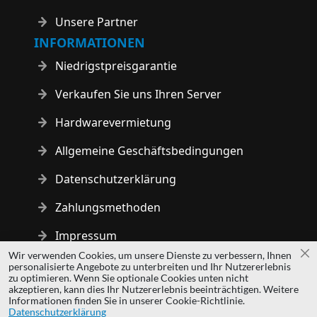
Unsere Partner
INFORMATIONEN
Niedrigstpreisgarantie
Verkaufen Sie uns Ihren Server
Hardwarevermietung
Allgemeine Geschäftsbedingungen
Datenschutzerklärung
Zahlungsmethoden
Impressum
Wir verwenden Cookies, um unsere Dienste zu verbessern, Ihnen
Sc
personalisierte Angebote zu unterbreiten und Ihr Nutzererlebnis
Copyright © 2014 - 2026 MS Development | All rights reserved
zu optimieren. Wenn Sie optionale Cookies unten nicht
| All logos and trademarks are properties of their respective
akzeptieren, kann dies Ihr Nutzererlebnis beeinträchtigen. Weitere
Informationen finden Sie in unserer Cookie-Richtlinie.
owners.
Datenschutzerklärung