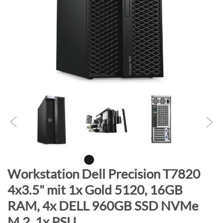
B
i
l
d
g
a
l
e
r
i
e
s
p
r
Z
Workstation Dell Precision T7820
i
u
4x3.5" mit 1x Gold 5120, 16GB
n
m
g
RAM, 4x DELL 960GB SSD NVMe
A
e
n
M.2, 1x PSU